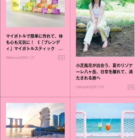
マイボトルで簡単に作れて、体
も心も元気に！ 《「ブレンデ
ィ」マイボトルスティック い
いこと毎日》シリーズが誕生
PR
Wellness
2026.7.27
小芝風花が出合う、夏のリゾナ
ーレ八ヶ岳。日常を離れて、満
たされる旅へ
PR
Lifestyle
2026.7.23