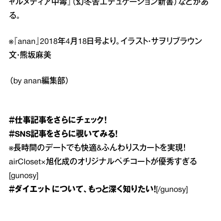
ャルメディア中毒』（幻冬舎エデュケーション新書）などがあ
る。
※『anan』2018年4月18日号より。イラスト・サヲリブラウン
文・熊坂麻美
（by anan編集部）
＃仕事
記事をさらにチェック！
＃SNS
記事をさらに覗いてみる！
※
長時間のデートでも快適&ふんわりスカートを実現！
airCloset×旭化成のオリジナルペチコートが優秀すぎる
[gunosy]
＃ダイエット
について、もっと深く知りたい！
[/gunosy]