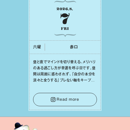
2026
.
8
.
7
FRI
六曜
⾚⼝
昼と夜でマインドを切り替える、メリハリ
のある過ごし⽅が幸運を呼ぶ⽇です。昼
間は周囲に惑わされず、「⾃分の本分を
淡々と全うする」ブレない軸をキープし
て。そして夜は、疲れや寂しさから⽢い
⾔葉に流されないよう、⼼にしっかりブ
レーキをかけること。この意識の切り替
Read more
えが、あなたに確かな安⼼感をもたらす
はずです。