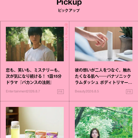
Pickup
ピックアップ
Today's Update
恋も、笑いも、ミステリーも。
彼の想いが二人をつなぐ。触れ
次が気になり続ける！ 1話15分
たくなる肌へ──パナソニック
ドラマ『バカンスの法則』
ラムダッシュ ボディトリマーが
進化！
PR
PR
Entertainment
2026.8.7
Beauty
2026.8.5