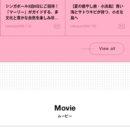
シンガポール3泊5日にご招待！
【夏の癒やし旅・小浜島】青い
「マーリー」がガイドする、多
海とサトウキビが待つ、小さな
文化と豊かな自然を楽しみ尽く
島へ
す旅
PR
PR
Lifestyle
2026.7.22
Lifestyle
2026.7.22
View all
Movie
ムービー