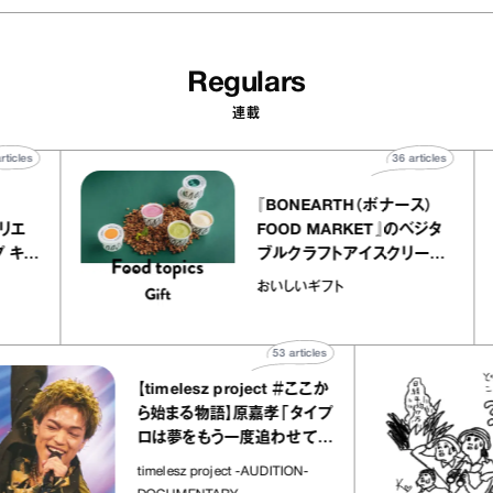
Regulars
連載
40
articles
36
articl
lier
『BONEARTH（ボナース）
リー アトリエ
FOOD MARKET』のベジ
ルクレープ キャ
ブルクラフトアイスクリー
ほか｜chico
｜真野知子の「おいしいギ
おいしいギフト
物”
ト」
53
articles
【timelesz project ＃ここか
ら始まる物語】原嘉孝「タイプ
ロは夢をもう一度追わせてく
れた場所」
timelesz project -AUDITION-