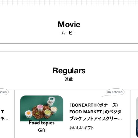
Movie
ムービー
Regulars
連載
40
articles
36
articles
『BONEARTH（ボナース）
 アトリエ
FOOD MARKET』のベジタ
ープ キャ
ブルクラフトアイスクリーム
chico
｜真野知子の「おいしいギフ
おいしいギフト
ト」