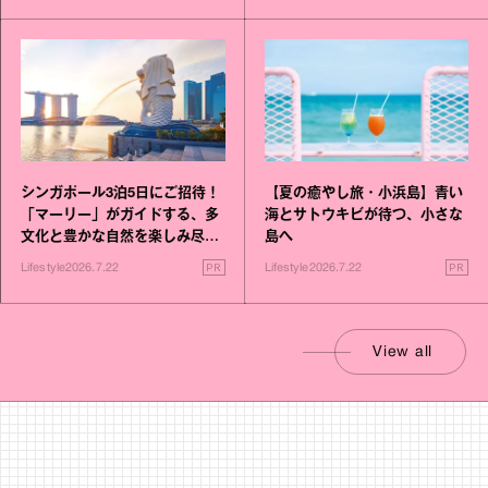
シンガポール3泊5日にご招待！
【夏の癒やし旅・小浜島】青い
「マーリー」がガイドする、多
海とサトウキビが待つ、小さな
文化と豊かな自然を楽しみ尽く
島へ
す旅
PR
PR
Lifestyle
2026.7.22
Lifestyle
2026.7.22
View all