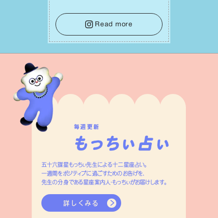
て。そして夜は、疲れや寂しさから⽢い
⾔葉に流されないよう、⼼にしっかりブ
レーキをかけること。この意識の切り替
Read more
えが、あなたに確かな安⼼感をもたらす
はずです。
毎週更新
五十六謀星もっちぃ先生による十二星座占い。
一週間をポジティブに過ごすためのお告げを、
先生の分身である星座案内人・もっちぃがお届けします。
詳しくみる