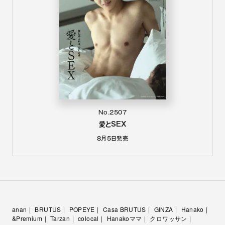
No.2507
愛とSEX
8月5日
発売
anan
BRUTUS
POPEYE
Casa BRUTUS
GINZA
Hanako
&Premium
Tarzan
colocal
Hanakoママ
クロワッサン