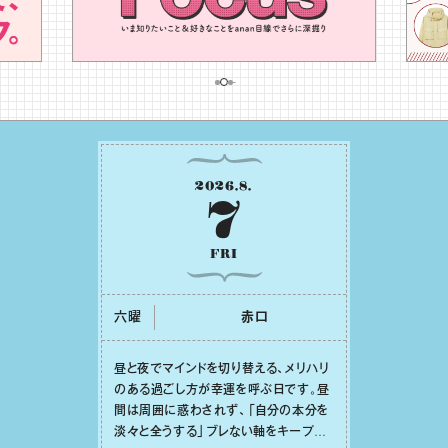
2026
.
8
.
7
FRI
六曜
⾚⼝
昼と夜でマインドを切り替える、メリハリ
のある過ごし⽅が幸運を呼ぶ⽇です。昼
間は周囲に惑わされず、「⾃分の本分を
淡々と全うする」ブレない軸をキープし