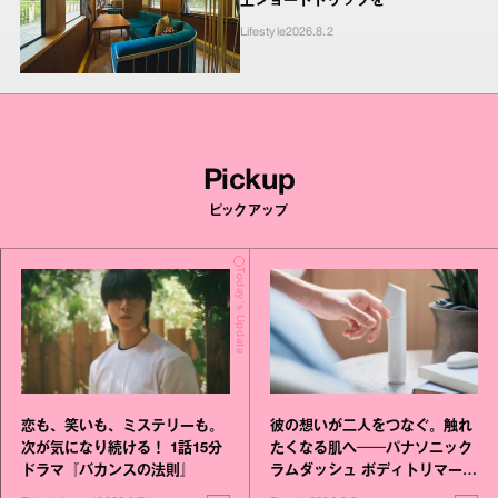
上ショートトリップを
Lifestyle
2026.8.2
Pickup
ピックアップ
Today's Update
恋も、笑いも、ミステリーも。
彼の想いが二人をつなぐ。触れ
次が気になり続ける！ 1話15分
たくなる肌へ──パナソニック
ドラマ『バカンスの法則』
ラムダッシュ ボディトリマーが
進化！