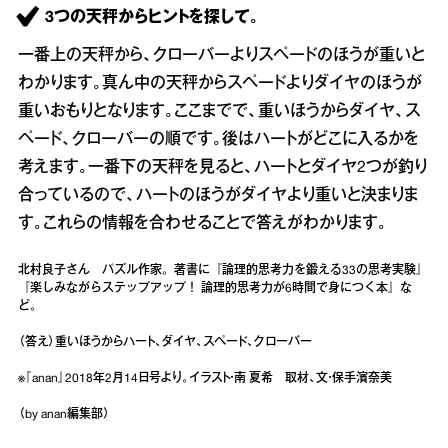
3つの天秤からヒントを探して。
一番上の天秤から、クローバーよりスペードのほうが重いと
わかります。真ん中の天秤からスペードよりダイヤのほうが
重いおもりとなります。ここまでで、重いほうからダイヤ、ス
ペード、クローバーの順です。後はハートがどこに入るかを
考えます。一番下の天秤を見ると、ハートとダイヤ2つが釣り
合っているので、ハートのほうがダイヤより重いと決まりま
す。これらの情報を合わせることで答えがわかります。
北村良子さん パズル作家。著書に『論理的思考力を鍛える33の思考実験』
『楽しみながらステップアップ！ 論理的思考力が6時間で身につく本』な
ど。
（答え）重いほうからハート、ダイヤ、スペード、クローバー
※『anan』2018年2月14日号より。イラスト・南 夏希 取材、文・保手濱奈美
（by anan編集部）