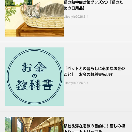
猫の熱中症対策グッズ5つ【猫のた
めの日用品】
Lifestyle
2026.8.4
「ペットとの暮らしに必要なお金の
こと」｜お金の教科書Vol.97
Lifestyle
2026.8.4
移動＆滞在を旅の目的に！癒しの極