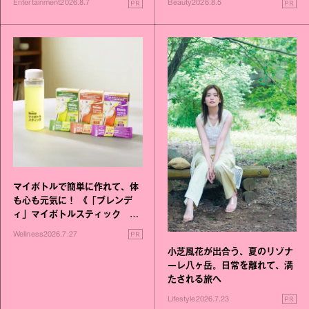
PR
PR
Entertainment
2026.8.7
Beauty
2026.8.5
マイボトルで簡単に作れて、体
も心も元気に！ 《「ブレンデ
ィ」マイボトルスティック い
いこと毎日》シリーズが誕生
PR
Wellness
2026.7.27
小芝風花が出合う、夏のリゾナ
ーレ八ヶ岳。日常を離れて、満
たされる旅へ
PR
Lifestyle
2026.7.23