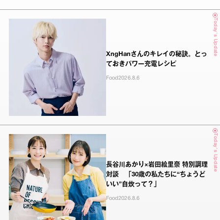
Today's Update
XngHanさんのキレイの秘訣。とっ
ておきパワー充電レシピ
Food
2026.8.6
Today's Update
長谷川あかり×岩田絵里奈 特別調理
対談 「30歳の私たちに“ちょうど
いい”自炊って？」
Food
2026.8.6