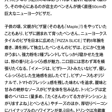
入った少年から近所のおばあちゃんまで訪れ、垣根なく賑わ
う。その中心にあるのが店主のベンさんが焼く直径50cmの
巨大なニューヨークピザだ。
子供の頃、父親がピザ屋（その名も『Maple』！）をやっていた
こともあり、ピザに囲まれて育ったベンさん。ニューヨークス
タイルのピザを日本に広めた『PIZZA SLICE』で約8年腕を
磨き、満を持して独立したベンさんのピザは、とにかく生地
がうまい。強力粉を2種ブレンドしてしっかり寝かせた生地
は、粉の香りとふっくら感が魅力。二口目には思わず耳を頬
張りたくなる。「イメージは、ピザトーストみたいなピザ。優し
くふっくらとした生地感を出したくて」。ピザソースもオリジ
ナルで、トマトのフレッシュ感を残した味わいを追求。酸味と
甘みの絶妙なソースがピザ全体を包み込む。トッピングは定
番のペパロニ（量多め。「たくさんのってる方がテンション上
がりますよね」とベンさん）やチーズのほか、厚切りベーコン
にパイナップルのハワイアンが並ぶ日も。ドリンクは冷蔵庫