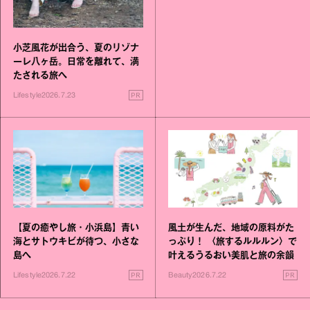
小芝風花が出合う、夏のリゾナ
ーレ八ヶ岳。日常を離れて、満
たされる旅へ
PR
Lifestyle
2026.7.23
【夏の癒やし旅・小浜島】青い
風土が生んだ、地域の原料がた
海とサトウキビが待つ、小さな
っぷり！ 〈旅するルルルン〉で
島へ
叶えるうるおい美肌と旅の余韻
PR
PR
Lifestyle
2026.7.22
Beauty
2026.7.22