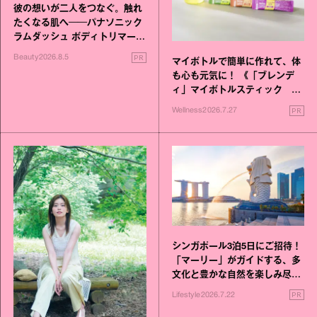
彼の想いが二人をつなぐ。触れ
たくなる肌へ──パナソニック
ラムダッシュ ボディトリマーが
進化！
PR
Beauty
2026.8.5
マイボトルで簡単に作れて、体
も心も元気に！ 《「ブレンデ
ィ」マイボトルスティック い
いこと毎日》シリーズが誕生
PR
Wellness
2026.7.27
シンガポール3泊5日にご招待！
「マーリー」がガイドする、多
文化と豊かな自然を楽しみ尽く
す旅
PR
Lifestyle
2026.7.22