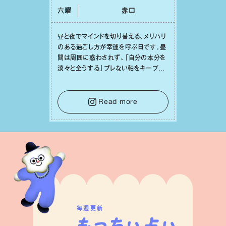
六曜
⾚⼝
昼と夜でマインドを切り替える、メリハリ
のある過ごし⽅が幸運を呼ぶ⽇です。昼
間は周囲に惑わされず、「⾃分の本分を
淡々と全うする」ブレない軸をキープし
て。そして夜は、疲れや寂しさから⽢い
⾔葉に流されないよう、⼼にしっかりブ
レーキをかけること。この意識の切り替
Read more
えが、あなたに確かな安⼼感をもたらす
はずです。
毎週更新