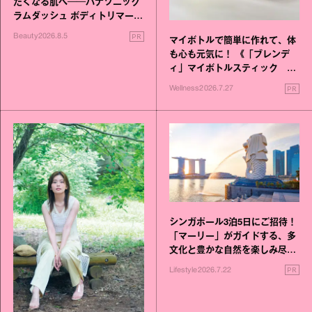
たくなる肌へ──パナソニック
ラムダッシュ ボディトリマーが
進化！
PR
Beauty
2026.8.5
マイボトルで簡単に作れて、体
も心も元気に！ 《「ブレンデ
ィ」マイボトルスティック い
いこと毎日》シリーズが誕生
PR
Wellness
2026.7.27
シンガポール3泊5日にご招待！
「マーリー」がガイドする、多
文化と豊かな自然を楽しみ尽く
す旅
PR
Lifestyle
2026.7.22