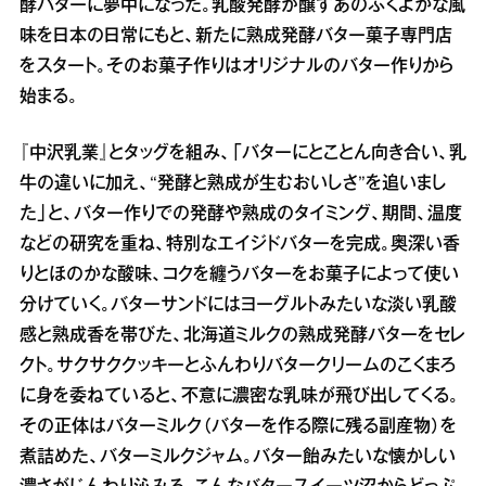
酵バターに夢中になった。乳酸発酵が醸すあのふくよかな風
味を日本の日常にもと、新たに熟成発酵バター菓子専門店
をスタート。そのお菓子作りはオリジナルのバター作りから
始まる。
『中沢乳業』とタッグを組み、「バターにとことん向き合い、乳
牛の違いに加え、“発酵と熟成が生むおいしさ”を追いまし
た」と、バター作りでの発酵や熟成のタイミング、期間、温度
などの研究を重ね、特別なエイジドバターを完成。奥深い香
りとほのかな酸味、コクを纏うバターをお菓子によって使い
分けていく。バターサンドにはヨーグルトみたいな淡い乳酸
感と熟成香を帯びた、北海道ミルクの熟成発酵バターをセレ
クト。サクサククッキーとふんわりバタークリームのこくまろ
に身を委ねていると、不意に濃密な乳味が飛び出してくる。
その正体はバターミルク（バターを作る際に残る副産物）を
煮詰めた、バターミルクジャム。バター飴みたいな懐かしい