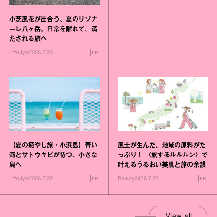
小芝風花が出合う、夏のリゾナ
ーレ八ヶ岳。日常を離れて、満
たされる旅へ
PR
Lifestyle
2026.7.23
【夏の癒やし旅・小浜島】青い
風土が生んだ、地域の原料がた
海とサトウキビが待つ、小さな
っぷり！ 〈旅するルルルン〉で
島へ
叶えるうるおい美肌と旅の余韻
PR
PR
Lifestyle
2026.7.22
Beauty
2026.7.22
View all