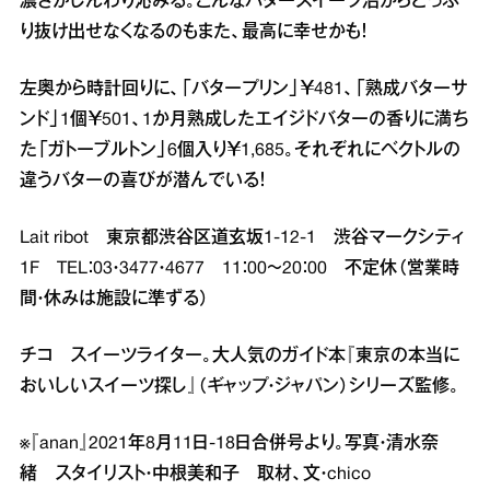
濃さがじんわり沁みる。こんなバタースイーツ沼からどっぷ
り抜け出せなくなるのもまた、最高に幸せかも！
左奥から時計回りに、「バタープリン」￥481、「熟成バターサ
ンド」1個￥501、1か月熟成したエイジドバターの香りに満ち
た「ガトーブルトン」6個入り￥1,685。それぞれにベクトルの
違うバターの喜びが潜んでいる！
Lait ribot 東京都渋谷区道玄坂1‐12‐1 渋谷マークシティ
1F TEL：03・3477・4677 11：00～20：00 不定休（営業時
間・休みは施設に準ずる）
チコ スイーツライター。大人気のガイド本『東京の本当に
おいしいスイーツ探し』（ギャップ・ジャパン）シリーズ監修。
※『anan』2021年8月11日‐18日合併号より。写真・清水奈
緒 スタイリスト・中根美和子 取材、文・chico