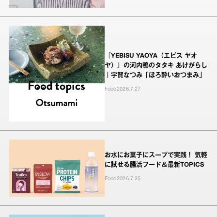
『YEBISU YAOYA（エビス ヤオ
ヤ）』の河内鴨のタタキ あけがらし
｜宇賀なつみ「ほろ酔いおつまみ」
Food
2026.7.27
お水にお菓子にスープで実践！ 気軽
に試せる腸活フード＆最新TOPICS
Food
2026.7.25