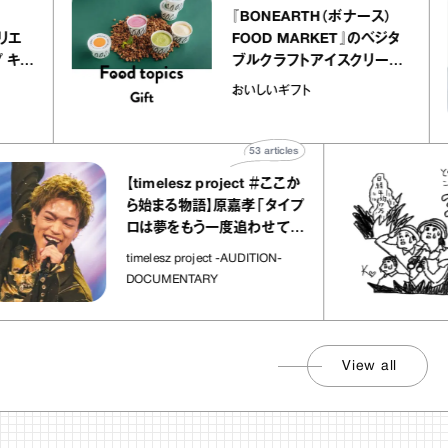
ier
『BONEARTH（ボナース）
ー アトリエ
FOOD MARKET』のベジタ
クレープ キャ
ブルクラフトアイスクリーム
か｜chico
｜真野知子の「おいしいギ
おいしいギフト
”
ト」
53
articles
【timelesz project ＃ここか
ら始まる物語】原嘉孝「タイプ
ロは夢をもう一度追わせてく
れた場所」
timelesz project -AUDITION-
DOCUMENTARY
View all