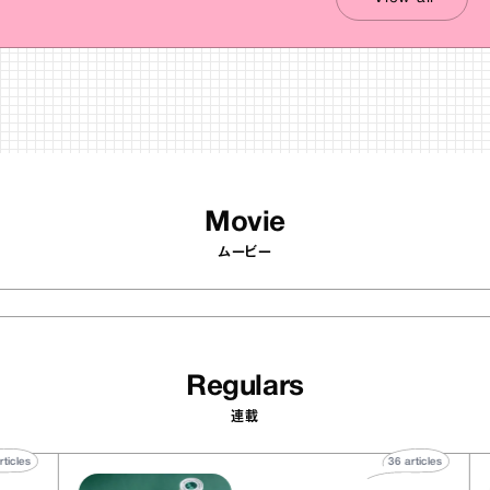
Movie
ムービー
Regulars
連載
40
articles
36
articles