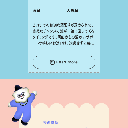
選日
天恩⽇
これまでの地道な頑張りが認められて、
素敵なチャンスの波が⼀気に巡ってくる
タイミングです。周囲からの温かいサポ
ートや嬉しいお誘いは、遠慮せずに笑顔
で受け取りましょう。みんなと⼀緒に幸
せになっていくイメージを持って⼀歩を
踏み出して。⼀⼈⼀⼈の良いところが混
Read more
ざり合い、ハッピーな未来が形作られて
いきます。
毎週更新