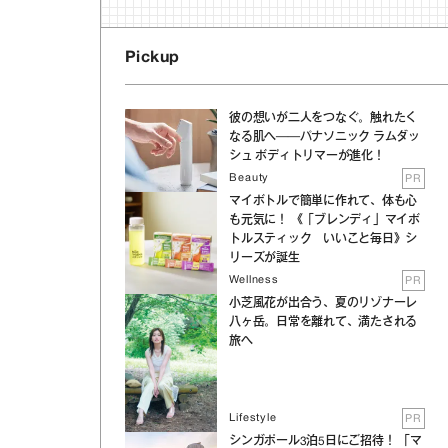
Pickup
彼の想いが二人をつなぐ。触れたく
なる肌へ──パナソニック ラムダッ
シュ ボディトリマーが進化！
Beauty
PR
マイボトルで簡単に作れて、体も心
も元気に！ 《「ブレンディ」マイボ
トルスティック いいこと毎日》シ
リーズが誕生
Wellness
PR
小芝風花が出合う、夏のリゾナーレ
八ヶ岳。日常を離れて、満たされる
旅へ
Lifestyle
PR
シンガポール3泊5日にご招待！ 「マ