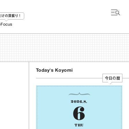
bだけの深掘り！
e
Focus
Today's Koyomi
今日の暦
2026
.
8
.
6
THU