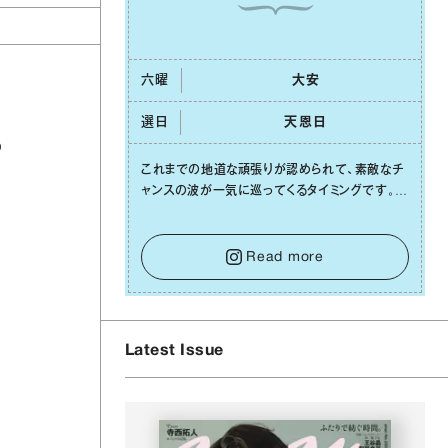
六曜
⼤安
選日
天恩⽇
の
これまでの地道な頑張りが認められて、素敵なチ
ャンスの波が⼀気に巡ってくるタイミングです。周
囲からの温かいサポートや嬉しいお誘いは、遠慮
せずに笑顔で受け取りましょう。みんなと⼀緒に
幸せになっていくイメージを持って⼀歩を踏み出
Read more
して。⼀⼈⼀⼈の良いところが混ざり合い、ハッピ
ーな未来が形作られていきます。
Latest Issue