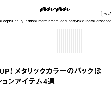
We
s
People
Beauty
Fashion
Entertainment
Food
Lifestyle
Wellness
Horoscop
UP！ メタリックカラーのバッグほ
ションアイテム4選