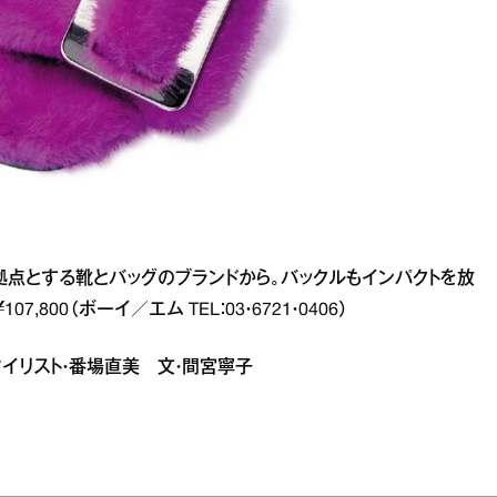
拠点とする靴とバッグのブランドから。バックルもインパクトを放
00（ボーイ／エム TEL：03・6721・0406）
 スタイリスト・番場直美 文・間宮寧子