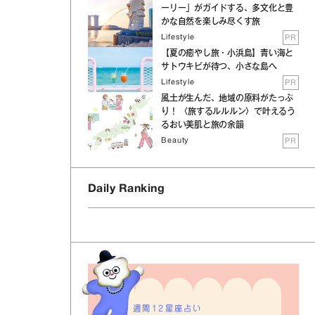
ーリー」がガイドする、多文化と豊
かな自然を楽しみ尽くす旅
Lifestyle
PR
【夏の癒やし旅・小浜島】青い海と
サトウキビが待つ、小さな島へ
Lifestyle
PR
風土が生んだ、地域の原料がたっぷ
り！ 〈旅するルルルン〉で叶えるう
るおい美肌と旅の余韻
Beauty
PR
Daily Ranking
週間12星座占い