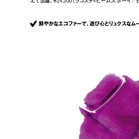
えて活躍。￥24,200（ラコステ×ビームス ボーイ／ビーム
鮮やかなエコファーで、遊び心とリュクスなム