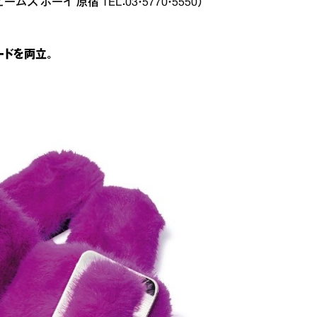
ス ボーイ 原宿 TEL：03・5770・5550）
ードを両立。