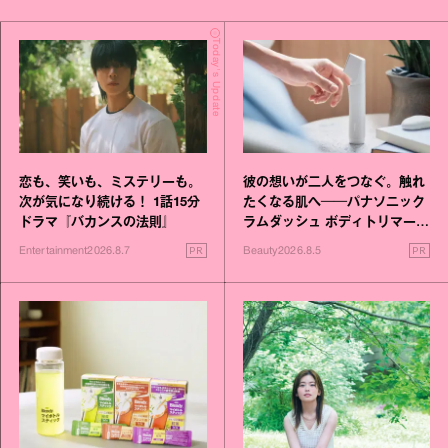
Today's Update
恋も、笑いも、ミステリーも。
彼の想いが二人をつなぐ。触れ
次が気になり続ける！ 1話15分
たくなる肌へ──パナソニック
ドラマ『バカンスの法則』
ラムダッシュ ボディトリマーが
進化！
PR
PR
Entertainment
2026.8.7
Beauty
2026.8.5