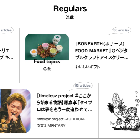
Regulars
連載
40
articles
36
article
ier
『BONEARTH（ボナース）
リー アトリエ
FOOD MARKET』のベジタ
クレープ キャ
ブルクラフトアイスクリーム
か｜chico
｜真野知子の「おいしいギ
おいしいギフト
”
ト」
53
articles
【timelesz project ＃ここか
ら始まる物語】原嘉孝「タイプ
ロは夢をもう一度追わせてく
れた場所」
timelesz project -AUDITION-
DOCUMENTARY