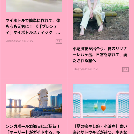
マイボトルで簡単に作れて、体
も心も元気に！ 《「ブレンデ
ィ」マイボトルスティック い
いこと毎日》シリーズが誕生
PR
Wellness
2026.7.27
小芝風花が出合う、夏のリゾナ
ーレ八ヶ岳。日常を離れて、満
たされる旅へ
PR
Lifestyle
2026.7.23
シンガポール3泊5日にご招待！
【夏の癒やし旅・小浜島】青い
「マーリー」がガイドする、多
海とサトウキビが待つ、小さな