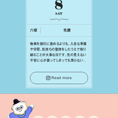
8
SAT
六曜
先勝
物事を強引に進めるよりも、⼊念な準備
や学習、気持ちの整理をしたうえで取り
組むことが⼤事な⽇です。先の⾒えない
不安に⼼が曇ってしまっても焦らない
で。意思を伝える⼯夫をしたり、あなた⾃
⾝や疲れていそうな⼈をいたわることに
時間を使いましょう。ここでしっかりとエ
Read more
ネルギーを蓄え、困難を乗り越える⼒に
変えましょう。