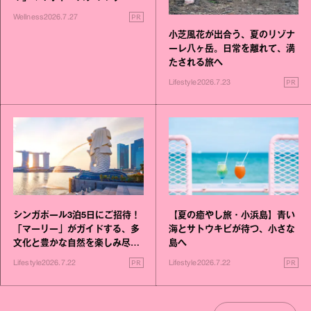
いこと毎日》シリーズが誕生
PR
Wellness
2026.7.27
小芝風花が出合う、夏のリゾナ
ーレ八ヶ岳。日常を離れて、満
たされる旅へ
PR
Lifestyle
2026.7.23
シンガポール3泊5日にご招待！
【夏の癒やし旅・小浜島】青い
「マーリー」がガイドする、多
海とサトウキビが待つ、小さな
文化と豊かな自然を楽しみ尽く
島へ
す旅
PR
PR
Lifestyle
2026.7.22
Lifestyle
2026.7.22