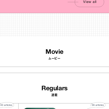
View all
Movie
ムービー
Regulars
連載
40
articles
36
articl