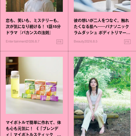
恋も、笑いも、ミステリーも。
彼の想いが二人をつなぐ。触れ
次が気になり続ける！ 1話15分
たくなる肌へ──パナソニック
ドラマ『バカンスの法則』
ラムダッシュ ボディトリマーが
進化！
PR
PR
Entertainment
2026.8.7
Beauty
2026.8.5
マイボトルで簡単に作れて、体
も心も元気に！ 《「ブレンデ
ィ」マイボトルスティック い