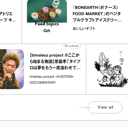
lier
『BONEARTH（ボナース）
リー アトリエ
FOOD MARKET』のベジ
クレープ キャ
ブルクラフトアイスクリー
ほか｜chico
｜真野知子の「おいしいギ
おいしいギフト
物”
ト」
53
articles
【timelesz project ＃ここか
ら始まる物語】原嘉孝「タイプ
ロは夢をもう一度追わせてく
れた場所」
timelesz project -AUDITION-
DOCUMENTARY
View all