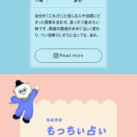
六曜
友引
⾃分が「これだ！」と信じる⼈や⽬標にピ
タッと照準を合わせ、真っすぐ進みたい
時です。周囲の環境がめまぐるしく変わ
り、つい⽬移りしそうになっても、あれこ
れ迷う必要はありません。余計なノイズ
をそっと⼿放し、⽬の前のことに集中しま
しょう。そのブレない決意が、あなたにと
Read more
って有意義で安定した成果を引き寄せま
す。
毎週更新