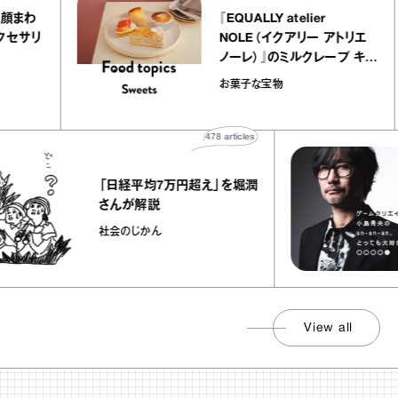
わる！ 顔まわ
『EQUALLY atelier
するアクセサリ
NOLE（イクアリー アトリ
た
ノーレ）』のミルクレープ 
ラメルバニーユほか｜chi
on
お菓子な宝物
の“お菓子な宝物”
478
articles
「日経平均7万円超え」を堀潤
さんが解説
社会のじかん
View all