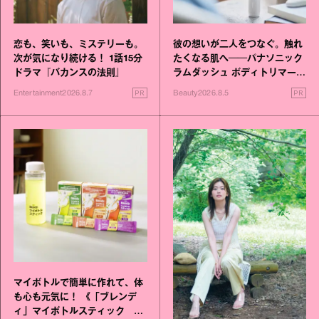
恋も、笑いも、ミステリーも。
彼の想いが二人をつなぐ。触れ
次が気になり続ける！ 1話15分
たくなる肌へ──パナソニック
ドラマ『バカンスの法則』
ラムダッシュ ボディトリマーが
進化！
PR
PR
Entertainment
2026.8.7
Beauty
2026.8.5
マイボトルで簡単に作れて、体
も心も元気に！ 《「ブレンデ
ィ」マイボトルスティック い