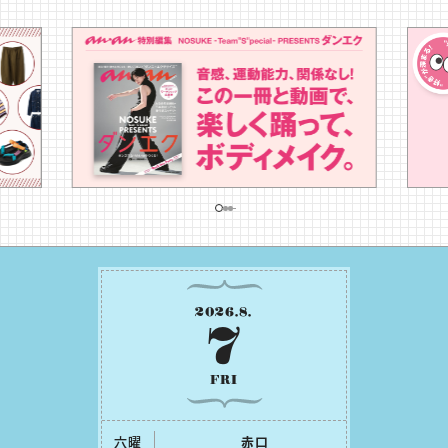
2026
.
8
.
7
FRI
六曜
⾚⼝