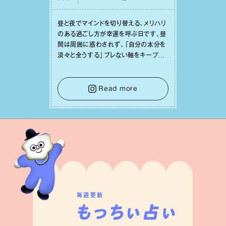
昼と夜でマインドを切り替える、メリハリ
のある過ごし⽅が幸運を呼ぶ⽇です。昼
間は周囲に惑わされず、「⾃分の本分を
淡々と全うする」ブレない軸をキープし
て。そして夜は、疲れや寂しさから⽢い
⾔葉に流されないよう、⼼にしっかりブ
レーキをかけること。この意識の切り替
Read more
えが、あなたに確かな安⼼感をもたらす
はずです。
毎週更新