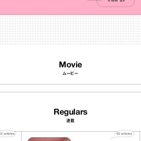
View all
Movie
ムービー
Regulars
連載
502
articles
40
articl