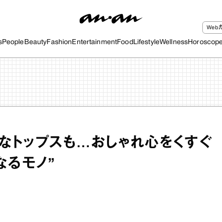
We
s
People
Beauty
Fashion
Entertainment
Food
Lifestyle
Wellness
Horoscop
なトップスも…おしゃれ心をくすぐ
なるモノ”