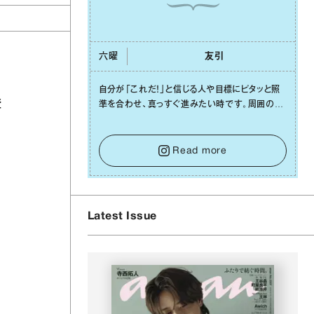
六曜
友引
⾃分が「これだ！」と信じる⼈や⽬標にピタッと照
登
準を合わせ、真っすぐ進みたい時です。周囲の環
境がめまぐるしく変わり、つい⽬移りしそうになっ
ても、あれこれ迷う必要はありません。余計なノイ
ズをそっと⼿放し、⽬の前のことに集中しましょ
Read more
う。そのブレない決意が、あなたにとって有意義
で安定した成果を引き寄せます。
Latest Issue