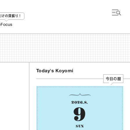
bだけの深掘り！
e
Focus
Today's Koyomi
今日の暦
2026
.
8
.
9
SUN