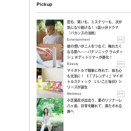
Pickup
恋も、笑いも、ミステリーも。次が
気になり続ける！ 1話15分ドラマ
『バカンスの法則』
Entertainment
PR
彼の想いが二人をつなぐ。触れたく
なる肌へ──パナソニック ラムダッ
シュ ボディトリマーが進化！
Beauty
PR
マイボトルで簡単に作れて、体も心
も元気に！ 《「ブレンディ」マイボ
トルスティック いいこと毎日》シ
リーズが誕生
Wellness
PR
小芝風花が出合う、夏のリゾナーレ
八ヶ岳。日常を離れて、満たされる
旅へ