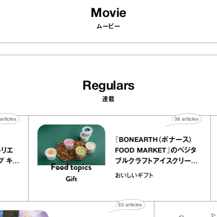
Movie
ムービー
Regulars
連載
40
articles
36
articles
er
『BONEARTH（ボナース）
ー アトリエ
FOOD MARKET』のベジタ
レープ キャ
ブルクラフトアイスクリーム
｜chico
｜真野知子の「おいしいギフ
おいしいギフト
”
ト」
53
articles