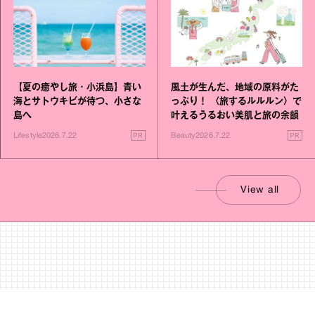
【夏の癒やし旅・小浜島】青い
風土が生んだ、地域の原料がた
海とサトウキビが待つ、小さな
っぷり！ 〈旅するルルルン〉で
島へ
叶えるうるおい美肌と旅の余韻
PR
PR
Lifestyle
2026.7.22
Beauty
2026.7.22
View all