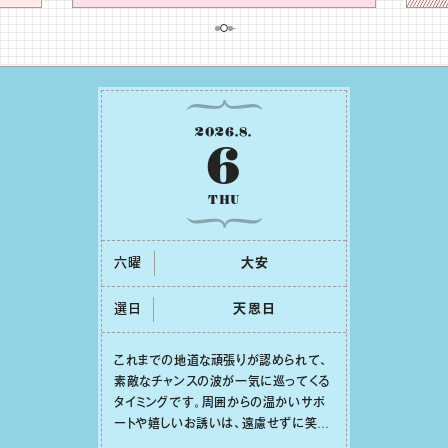
2026
.
8
.
6
THU
六曜
⼤安
選日
天恩⽇
これまでの地道な頑張りが認められて、
素敵なチャンスの波が⼀気に巡ってくる
タイミングです。周囲からの温かいサポ
ートや嬉しいお誘いは、遠慮せずに笑顔
で受け取りましょう。みんなと⼀緒に幸