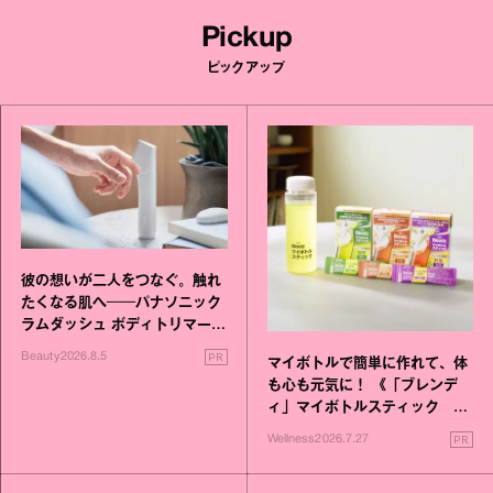
Pickup
ピックアップ
彼の想いが二人をつなぐ。触れ
たくなる肌へ──パナソニック
ラムダッシュ ボディトリマーが
進化！
PR
Beauty
2026.8.5
マイボトルで簡単に作れて、体
も心も元気に！ 《「ブレンデ
ィ」マイボトルスティック い
いこと毎日》シリーズが誕生
PR
Wellness
2026.7.27