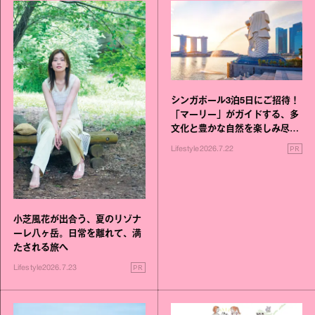
シンガポール3泊5日にご招待！
「マーリー」がガイドする、多
文化と豊かな自然を楽しみ尽く
す旅
PR
Lifestyle
2026.7.22
小芝風花が出合う、夏のリゾナ
ーレ八ヶ岳。日常を離れて、満
たされる旅へ
PR
Lifestyle
2026.7.23