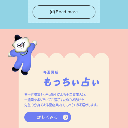
せになっていくイメージを持って⼀歩を
踏み出して。⼀⼈⼀⼈の良いところが混
Read more
ざり合い、ハッピーな未来が形作られて
いきます。
毎週更新
五十六謀星もっちぃ先生による十二星座占い。
一週間をポジティブに過ごすためのお告げを、
先生の分身である星座案内人・もっちぃがお届けします。
詳しくみる