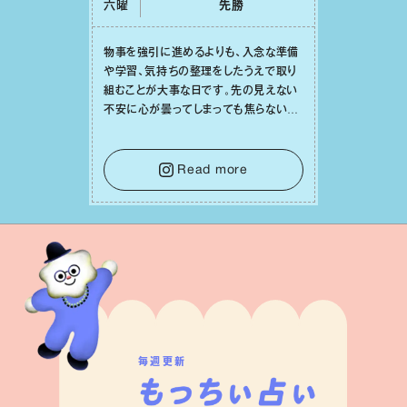
六曜
先勝
物事を強引に進めるよりも、⼊念な準備
や学習、気持ちの整理をしたうえで取り
組むことが⼤事な⽇です。先の⾒えない
不安に⼼が曇ってしまっても焦らない
で。意思を伝える⼯夫をしたり、あなた⾃
⾝や疲れていそうな⼈をいたわることに
時間を使いましょう。ここでしっかりとエ
Read more
ネルギーを蓄え、困難を乗り越える⼒に
変えましょう。
毎週更新