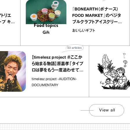
lier
『BONEARTH（ボナース）
リー アトリエ
FOOD MARKET』のベジ
ルクレープ キャ
ブルクラフトアイスクリー
ほか｜chico
｜真野知子の「おいしいギ
おいしいギフト
物”
ト」
53
articles
【timelesz project ＃ここか
ら始まる物語】原嘉孝「タイプ
ロは夢をもう一度追わせてく
れた場所」
timelesz project -AUDITION-
DOCUMENTARY
View all