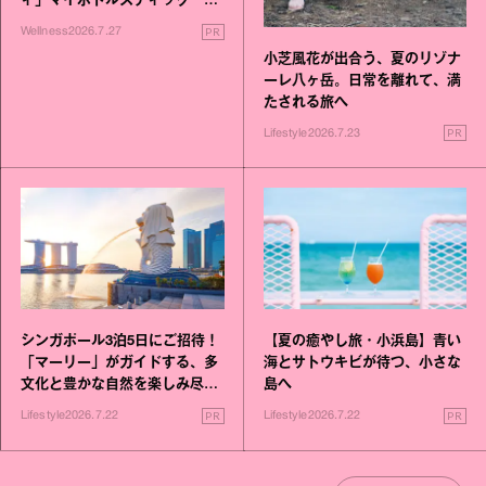
ィ」マイボトルスティック い
いこと毎日》シリーズが誕生
PR
Wellness
2026.7.27
小芝風花が出合う、夏のリゾナ
ーレ八ヶ岳。日常を離れて、満
たされる旅へ
PR
Lifestyle
2026.7.23
シンガポール3泊5日にご招待！
【夏の癒やし旅・小浜島】青い
「マーリー」がガイドする、多
海とサトウキビが待つ、小さな
文化と豊かな自然を楽しみ尽く
島へ
す旅
PR
PR
Lifestyle
2026.7.22
Lifestyle
2026.7.22