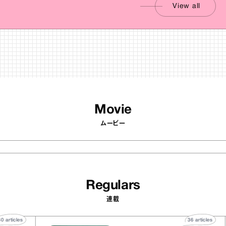
View all
Movie
ムービー
Regulars
連載
40
articles
36
articl