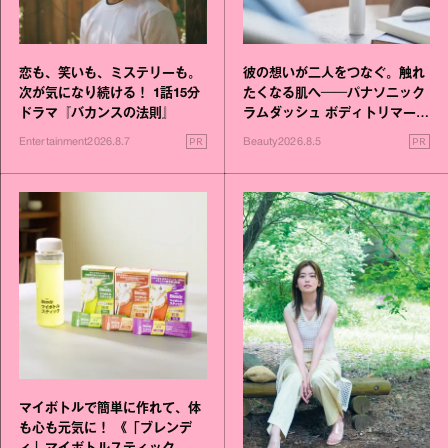
恋も、笑いも、ミステリーも。
彼の想いが二人をつなぐ。触れ
次が気になり続ける！ 1話15分
たくなる肌へ──パナソニック
ドラマ『バカンスの法則』
ラムダッシュ ボディトリマーが
進化！
PR
PR
Entertainment
2026.8.7
Beauty
2026.8.5
マイボトルで簡単に作れて、体
も心も元気に！ 《「ブレンデ