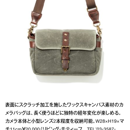
表面にスクラッチ加工を施したワックスキャンバス素材のカ
メラバッグは、長く使うほどに独特の経年変化が楽しめる。
カメラ本体と小型レンズ2本程度を収納可能。W28×H19×マ
チ11cm￥20,000（リビング・モティーフ TEL：03・3587・