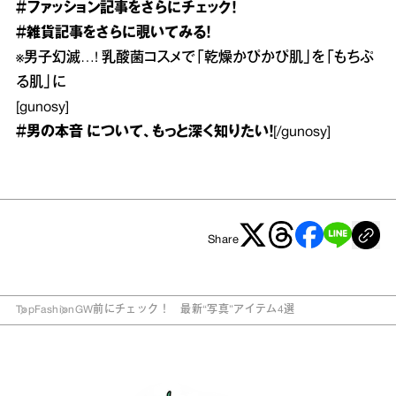
＃ファッション
記事をさらにチェック！
＃雑貨
記事をさらに覗いてみる！
※
男子幻滅…! 乳酸菌コスメで「乾燥かぴかぴ肌」を「もちぷ
る肌」に
[gunosy]
＃男の本音
について、もっと深く知りたい！
[/gunosy]
Share
Top
Fashion
GW前にチェック！ 最新“写真”アイテム4選