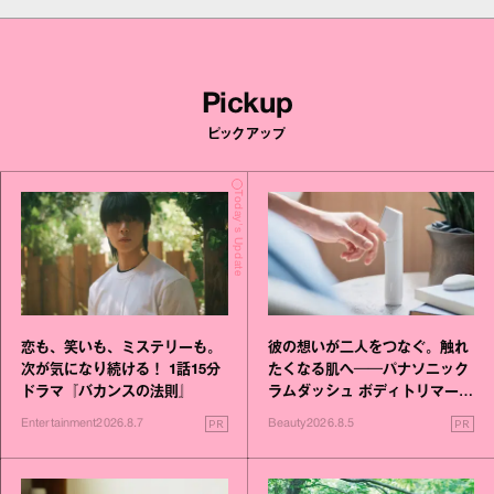
Pickup
ピックアップ
Today's Update
恋も、笑いも、ミステリーも。
彼の想いが二人をつなぐ。触れ
次が気になり続ける！ 1話15分
たくなる肌へ──パナソニック
ドラマ『バカンスの法則』
ラムダッシュ ボディトリマーが
進化！
PR
PR
Entertainment
2026.8.7
Beauty
2026.8.5