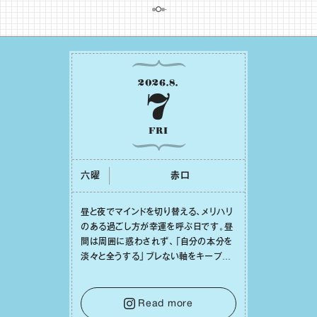
2026
.
8
.
7
FRI
六曜
⾚⼝
昼と夜でマインドを切り替える、メリハリ
のある過ごし⽅が幸運を呼ぶ⽇です。昼
間は周囲に惑わされず、「⾃分の本分を
淡々と全うする」ブレない軸をキープし
て。そして夜は、疲れや寂しさから⽢い
⾔葉に流されないよう、⼼にしっかりブ
レーキをかけること。この意識の切り替
Read more
えが、あなたに確かな安⼼感をもたらす