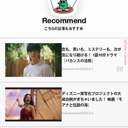
Recommend
こちらの記事もおすすめ
Today's Update
恋も、笑いも、ミステリーも。次が
気になり続ける！ 1話15分ドラマ
『バカンスの法則』
PR
Entertainment
2026.8.7
ディズニー実写化プロジェクトの大
成功例がきちゃいました！ 映画『モ
アナと伝説の海』
Entertainment
2026.8.5