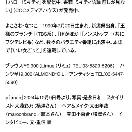
「ハロー!ミキティ」を配信中。書籍『ミキティ語録 前しか見な
い』（CCCメディアハウス）が発売中。
よこさわ・なつこ 1990年7月20日生まれ、新潟県出身。『王
様のブランチ』（TBS系）、『ぽかぽか』『ノンストップ！』（共に
フジテレビ系）など、数々のバラエティ番組に出演中。本誌
で「いい女ごっこ」を連載している。
ブラウス￥9,900（Limue〈リミュ〉 TEL：03・5829・5206） パ
ンツ￥19,800（ALMOND*OIL／アンティシュ TEL：03・5447・
5590）
※『anan』2024年10月9日号より。写真・是永日和 スタイリ
スト・大瀧彩乃（横澤さん） ヘア＆メイク・太田年哉
（maroonbrand／藤本さん） 豊田小百合（横澤さん） イ
ンタビュー、文・重信 綾