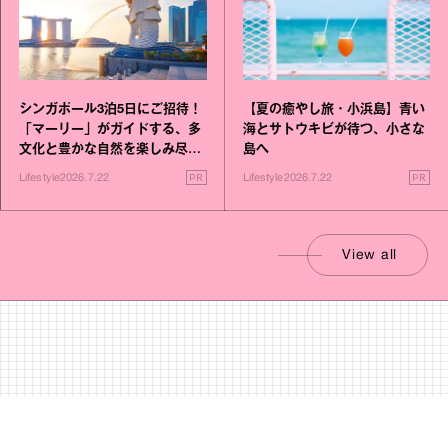
シンガポール3泊5日にご招待！
【夏の癒やし旅・小浜島】青い
「マーリー」がガイドする、多
海とサトウキビが待つ、小さな
文化と豊かな自然を楽しみ尽く
島へ
す旅
PR
PR
Lifestyle
2026.7.22
Lifestyle
2026.7.22
View all