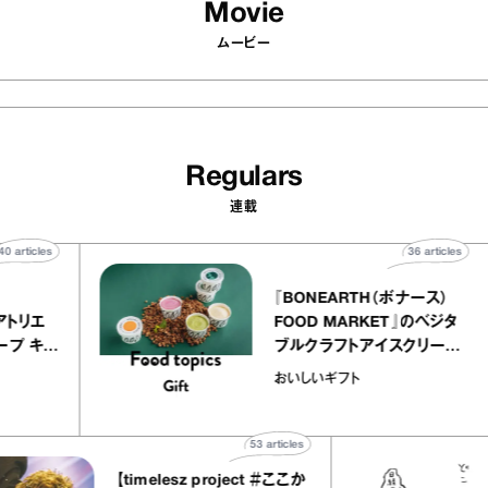
Movie
ムービー
Regulars
連載
40
articles
36
arti
elier
『BONEARTH（ボナース
アリー アトリエ
FOOD MARKET』のベ
ルクレープ キャ
ブルクラフトアイスクリ
ほか｜chico
｜真野知子の「おいしい
おいしいギフト
宝物”
ト」
53
articles
【timelesz project ＃ここか