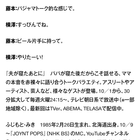
藤本：
パジャマトーク的な感じで。
横澤：
すっぴんでね。
藤本：
ビール片手に持って。
横澤：
やりたーい！
『夫が寝たあとに』 パパが寝た後だからこそ話せる、ママ
の本音を赤裸々に語り合うトークバラエティ。アスリートやア
ーティスト、芸人など、様々なゲストが登場。10／1から、30
分拡大して毎週火曜24：15～、テレビ朝日系で放送中（※一部
地域除く）。最新回はTVer、ABEMA、TELASAで配信中。
ふじもと・みき 1985年2月26日生まれ、北海道出身。10／9
～『JOYNT POPS』（NHK BS）のMC。YouTubeチャンネル