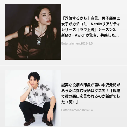
「浮気するから」宣言、男子部屋に
女子がカチコミ…Netflixリアリティ
シリーズ『ラヴ上等』シーズン2、
新MC・Awichが驚き、共感したヤ
ンキーたちの本気の恋模様
Entertainment
2026.8.5
誠実な役柄の印象が強い中沢元紀が
あらたに挑む役柄はクズ男！「現場
で役の悪口を言われるのが新鮮でし
た（笑）」
Entertainment
2026.8.4