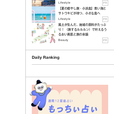
Lifestyle
PR
【夏の癒やし旅・小浜島】青い海と
サトウキビが待つ、小さな島へ
Lifestyle
PR
風土が生んだ、地域の原料がたっぷ
り！ 〈旅するルルルン〉で叶えるう
るおい美肌と旅の余韻
Beauty
PR
い
Daily Ranking
週間12星座占い
…