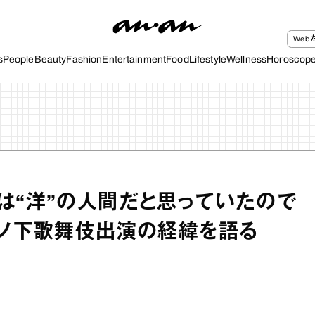
We
s
People
Beauty
Fashion
Entertainment
Food
Lifestyle
Wellness
Horoscop
は“洋”の人間だと思っていたので
木ノ下歌舞伎出演の経緯を語る