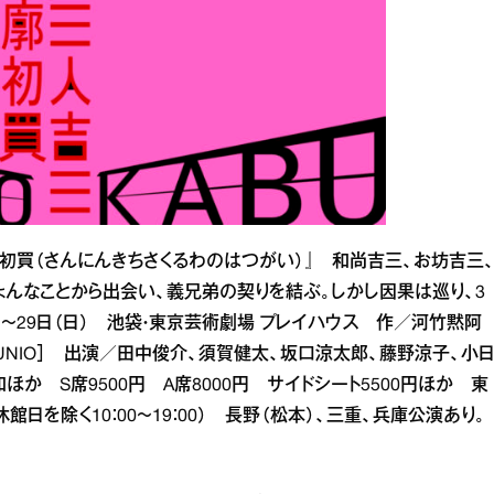
吉三廓初買（さんにんきちさくるわのはつがい）』 和尚吉三、お坊吉三
ょんなことから出会い、義兄弟の契りを結ぶ。しかし因果は巡り、3
）～29日（日） 池袋・東京芸術劇場 プレイハウス 作／河竹黙阿
NIO］ 出演／田中俊介、須賀健太、坂口涼太郎、藤野涼子、小
か S席9500円 A席8000円 サイドシート5500円ほか 東
6（休館日を除く10：00～19：00） 長野（松本）、三重、兵庫公演あり。