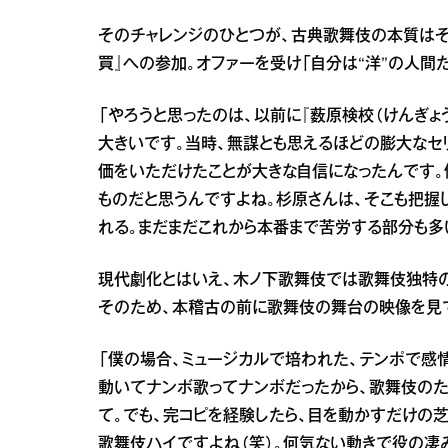
そのチャレンジのひとつが、古典歌舞伎の本質は
買』への参加。オファーを受け「自分は“洋”の人間
「やろうと思ったのは、以前に『薮原検校（けんぎ
大きいです。当時、無謀とも思えるほどの膨大なセ
価をいただけたことが大きな自信になったんです。
ものだと思うんですよね。杉原さんは、そこも把握
れる。まだまだこれから本番まで苦労する部分も多
現代劇化とはいえ、木ノ下歌舞伎では歌舞伎独特
そのため、本稽古の前に歌舞伎の舞台の映像を見
「僕の場合、ミュージカルで培われた、テンポで感
動いてナンボ歌ってナンボだったから、歌舞伎のた
て。でも、完コピを経験したら、目を動かすだけの
歌舞伎ハイですよね（笑）。何気ない動きで役の凄