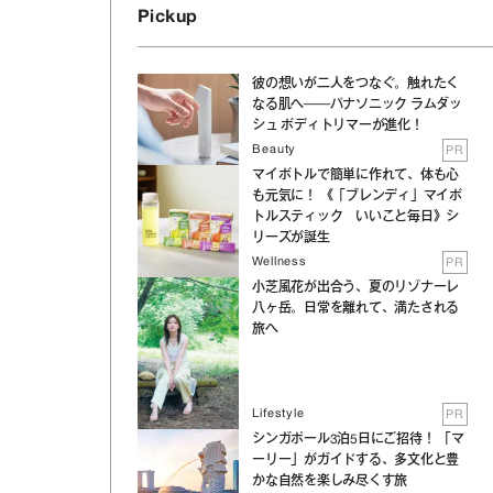
Pickup
彼の想いが二人をつなぐ。触れたく
なる肌へ──パナソニック ラムダッ
シュ ボディトリマーが進化！
Beauty
PR
マイボトルで簡単に作れて、体も心
も元気に！ 《「ブレンディ」マイボ
トルスティック いいこと毎日》シ
リーズが誕生
Wellness
PR
小芝風花が出合う、夏のリゾナーレ
八ヶ岳。日常を離れて、満たされる
旅へ
Lifestyle
PR
シンガポール3泊5日にご招待！ 「マ
ーリー」がガイドする、多文化と豊
かな自然を楽しみ尽くす旅