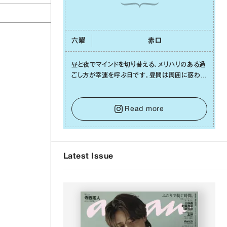
六曜
⾚⼝
昼と夜でマインドを切り替える、メリハリのある過
ごし⽅が幸運を呼ぶ⽇です。昼間は周囲に惑わさ
れず、「⾃分の本分を淡々と全うする」ブレない軸
をキープして。そして夜は、疲れや寂しさから⽢
い⾔葉に流されないよう、⼼にしっかりブレーキ
Read more
をかけること。この意識の切り替えが、あなたに
確かな安⼼感をもたらすはずです。
Latest Issue