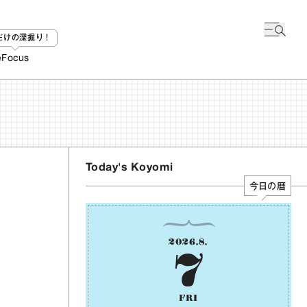
bだけの深掘り！
e
Focus
Today's Koyomi
今日の暦
2026
.
8
.
7
FRI