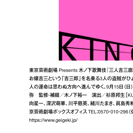
東京芸術劇場 Presents 木ノ下歌舞伎『三人
お嬢吉三という「吉三郎」を名乗る3人の盗賊がひ
人の運命は思わぬ方向へ進んでゆく。9月15日（日
弥 監修・補綴／木ノ下裕一 演出／杉原邦生［KU
向星一、深沢萌華、川平慈英、緒川たまき、眞島秀和ほ
京芸術劇場ボックスオフィス TEL：0570・010・29
https://www.geigeki.jp/