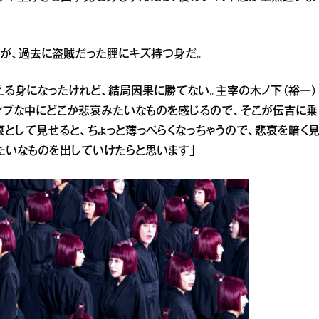
が、過去に盗賊だった脛にキズ持つ身だ。
える身になったけれど、結局因果に勝てない。主宰の木ノ下（裕一）
ィブな中にどこか悲哀みたいなものを感じるので、そこが伝吉に乗
として見せると、ちょっと薄っぺらくなっちゃうので、悲哀を暗く
たいなものを出していけたらと思います」