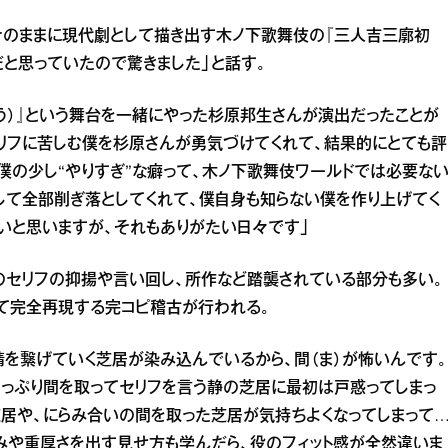
そのままに現代劇として描き出す木ノ下歌舞伎の『三人吉三廓初
だと思っていたので驚きました」と話す。
ょう）』という舞台を一緒にやった杉原邦生さんが演出だったことが
リフに苦しむ僕を杉原さんが勇気づけてくれて、結果的にとても評
僕の少し“やりすぎ”な癖って、木ノ下歌舞伎ワールドでは必要な
して全部削ぎ落としてくれて、僕自身も知らない僕を作り上げてく
いと思いますが、それもありがたい日々です」
のセリフの抑揚や言い回し、所作など踏襲されている部分も多い。
て完全再現する完コピ稽古が行われる。
情を繋げていく芝居が染み込んでいるから、間（ま）が怖いんです。
っぷり間を取ってセリフを言う静の芝居に最初は戸惑ってしまっ
芝居や、にらみ合いの間を取った芝居が気持ちよくなってしまって
みや重厚さを出す見せ方も学んだら、役のフィット感が全然違いま