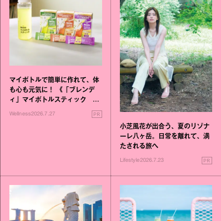
マイボトルで簡単に作れて、体
も心も元気に！ 《「ブレンデ
ィ」マイボトルスティック い
いこと毎日》シリーズが誕生
PR
Wellness
2026.7.27
小芝風花が出合う、夏のリゾナ
ーレ八ヶ岳。日常を離れて、満
たされる旅へ
PR
Lifestyle
2026.7.23