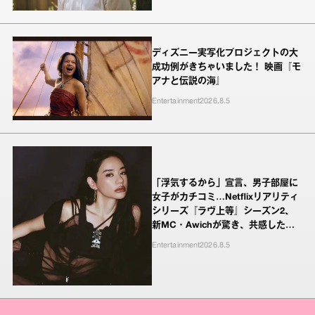
ディズニー実写化プロジェクトの大
成功例がきちゃいました！ 映画『モ
アナと伝説の海』
Entertainment
2026.8.5
「浮気するから」宣言、男子部屋に
女子がカチコミ…Netflixリアリティ
シリーズ『ラヴ上等』シーズン2、
新MC・Awichが驚き、共感したヤ
ンキーたちの本気の恋模様
Entertainment
2026.8.5