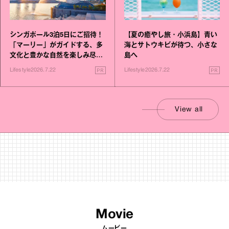
シンガポール3泊5日にご招待！
【夏の癒やし旅・小浜島】青い
「マーリー」がガイドする、多
海とサトウキビが待つ、小さな
文化と豊かな自然を楽しみ尽く
島へ
す旅
PR
PR
Lifestyle
2026.7.22
Lifestyle
2026.7.22
View all
Movie
ムービー