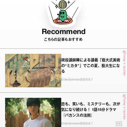
Recommend
こちらの記事もおすすめ
Today's Update
現役講師陣による講義「藝大式美術
の“ミカタ”」でこの夏、藝大生にな
る
Entertainment
2026.8.7
Today's Update
恋も、笑いも、ミステリーも。次が
気になり続ける！ 1話15分ドラマ
『バカンスの法則』
PR
Entertainment
2026.8.7