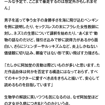
ールな予定で、ここまで暴走するのは想定外かもしれませ
ん」
男子を巡って争う女子の身勝手さを海に飛び込むペンギン
を例に説明したり、セックスレスの末にフラレた女性教師に
対し、ネズミの生態について講釈を始めたり。“あくまで”動
物の話なのだけど、強引さ込みで妙に説得力があるから面
白い。さらにジェンダーやルッキズムなど、炎上しかねない
価値観に切り込み、揶揄ではない形で笑い飛ばす力強さも。
「たしかに阿加埜の言動は際どいものが多いと思います。た
だ作品自体は何かを否定する構造にはなっておらず、すべ
てのキャラクターに愛すべき点をきちんと描いて、安心して
読めるものを目指しています」
生物学の解説に笑いつつも気になるのは、なぜ阿加埜ほど
の才女が久慈につきまとうのかという点。