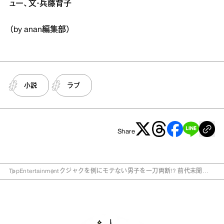
ュー、文・兵藤育子
（by anan編集部）
小説
ラブ
Share
Top
Entertainment
クジャクを例にモテない男子を一刀両断!? 前代未聞
の“生物学ラブコメ”が痛快