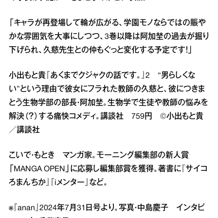
「キャラが再登場して輪が広がる、学園モノならではの賑や
かな雰囲気を大事にしつつ、3巻以降は阿加埜の過去が掘り
下げられ、久慈先生との仲もぐっと変化する予定です！」
小出もと貴『あくまでクジャクの話です。』2 “男らしくな
い”という理由で彼女にフラれた教師の久慈と、彼につきま
とう生物学部の部長・阿加埜。生物学で生徒や教師の悩みを
解決（？）する痛快コメディ。講談社 759円 ©小出もと貴
／講談社
こいで・もとき マンガ家。モーニング編集部の新人賞
「MANGA OPEN」に応募し編集部賞を獲得。著書に『サイコ
ろまんちか』『iメンター』など。
※『anan』2024年7月31日号より。写真・中島慶子 インタビ