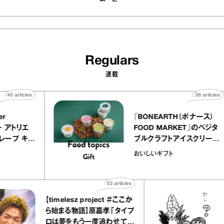
Regulars
連載
40
articles
36
ar
telier
『BONEARTH（ボナー
クアリー アトリエ
FOOD MARKET』のベ
ミルクレープ キャ
ブルクラフトアイスクリ
ユほか｜chico
｜真野知子の「おいしい
おいしいギフト
宝物”
ト」
53
articles
【timelesz project ＃ここか
「
ら始まる物語】原嘉孝「タイプ
ロは夢をもう一度追わせてく