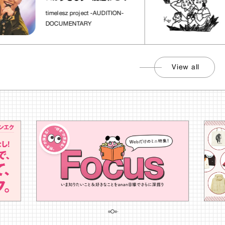
れた場所」
社
timelesz project -AUDITION-
DOCUMENTARY
View all