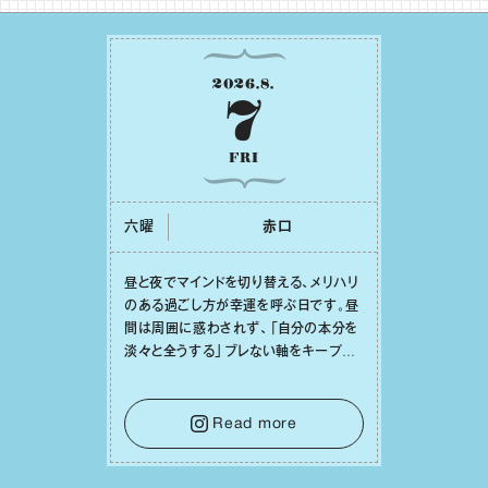
2026
.
8
.
7
FRI
六曜
⾚⼝
昼と夜でマインドを切り替える、メリハリ
のある過ごし⽅が幸運を呼ぶ⽇です。昼
間は周囲に惑わされず、「⾃分の本分を
淡々と全うする」ブレない軸をキープし
て。そして夜は、疲れや寂しさから⽢い
⾔葉に流されないよう、⼼にしっかりブ
レーキをかけること。この意識の切り替
Read more
えが、あなたに確かな安⼼感をもたらす
はずです。