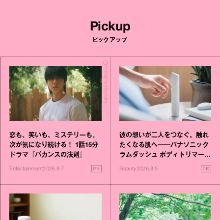
Pickup
ピックアップ
Today's Update
恋も、笑いも、ミステリーも。
彼の想いが二人をつなぐ。触れ
次が気になり続ける！ 1話15分
たくなる肌へ──パナソニック
ドラマ『バカンスの法則』
ラムダッシュ ボディトリマーが
進化！
PR
PR
Entertainment
2026.8.7
Beauty
2026.8.5