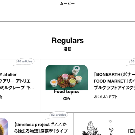
ムービー
Regulars
連載
40
articles
ALLY atelier
『BONEARTH（
E（イクアリー アトリエ
FOOD MARKE
）』のミルクレープ キャ
ブルクラフトアイ
バニーユほか｜chico
｜真野知子の「お
な宝物
おいしいギフト
菓子な宝物”
ト」
53
articles
【timelesz project ＃ここか
「日経平
ら始まる物語】原嘉孝「タイプ