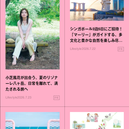
シンガポール3泊5日にご招待！
「マーリー」がガイドする、多
文化と豊かな自然を楽しみ尽く
す旅
PR
Lifestyle
2026.7.22
小芝風花が出合う、夏のリゾナ
ーレ八ヶ岳。日常を離れて、満
たされる旅へ
PR
Lifestyle
2026.7.23