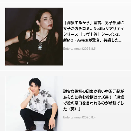
「浮気するから」宣言、男子部屋に
女子がカチコミ…Netflixリアリティ
シリーズ『ラヴ上等』シーズン2、
新MC・Awichが驚き、共感したヤ
ンキーたちの本気の恋模様
Entertainment
2026.8.5
誠実な役柄の印象が強い中沢元紀が
あらたに挑む役柄はクズ男！「現場
で役の悪口を言われるのが新鮮でし
た（笑）」
Entertainment
2026.8.4