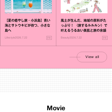
【夏の癒やし旅・小浜島】青い
風土が生んだ、地域の原料がた
海とサトウキビが待つ、小さな
っぷり！ 〈旅するルルルン〉で
島へ
叶えるうるおい美肌と旅の余韻
PR
PR
Lifestyle
2026.7.22
Beauty
2026.7.22
View all
Movie