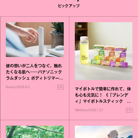
ピックアップ
彼の想いが二人をつなぐ。触れ
たくなる肌へ──パナソニック
ラムダッシュ ボディトリマーが
進化！
PR
Beauty
2026.8.5
マイボトルで簡単に作れて、体
も心も元気に！ 《「ブレンデ
ィ」マイボトルスティック い
いこと毎日》シリーズが誕生
PR
Wellness
2026.7.27