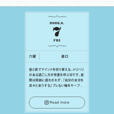
2026
.
8
.
7
FRI
六曜
⾚⼝
昼と夜でマインドを切り替える、メリハリ
のある過ごし⽅が幸運を呼ぶ⽇です。昼
間は周囲に惑わされず、「⾃分の本分を
淡々と全うする」ブレない軸をキープし
て。そして夜は、疲れや寂しさから⽢い
⾔葉に流されないよう、⼼にしっかりブ
レーキをかけること。この意識の切り替
Read more
えが、あなたに確かな安⼼感をもたらす
はずです。