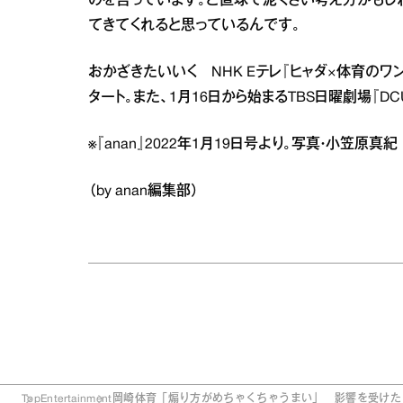
のを言っています。ど直球で泥くさい考え方かも
てきてくれると思っているんです。
おかざきたいいく NHK Eテレ『ヒャダ×体育のワンル
タート。また、1月16日から始まるTBS日曜劇場『DC
※『anan』2022年1月19日号より。写真・小笠原
（by anan編集部）
Top
Entertainment
岡崎体育「煽り方がめちゃくちゃうまい」 影響を受けた