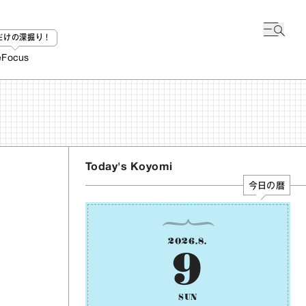
bだけの深掘り！
e
Focus
Today's Koyomi
今日の暦
2026
.
8
.
9
SUN