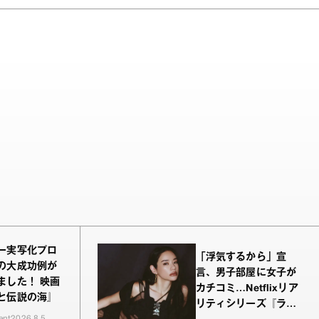
ー実写化プロ
「浮気するから」宣
の大成功例が
言、男子部屋に女子が
ました！ 映画
カチコミ…Netflixリア
と伝説の海』
リティシリーズ『ラヴ
ent
2026.8.5