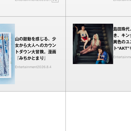
島田珠代
き、キン
山の鼓動を感じる、少
異色のユ
女から大人へのカウン
ト“AKT
トダウン大冒険。漫画
Entertainm
『みちかとまり』
Entertainment
2026.8.4