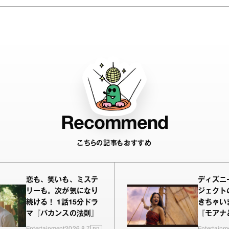
Recommend
こちらの記事もおすすめ
恋も、笑いも、ミステ
ディズニ
リーも。次が気になり
ジェクト
続ける！ 1話15分ドラ
きちゃい
マ『バカンスの法則』
『モアナ
PR
Entertainment
2026.8.7
Entertainm