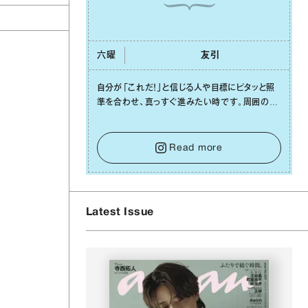
六曜
友引
⾃分が「これだ！」と信じる⼈や⽬標にピタッと照
準を合わせ、真っすぐ進みたい時です。周囲の環
境がめまぐるしく変わり、つい⽬移りしそうになっ
ても、あれこれ迷う必要はありません。余計なノイ
ズをそっと⼿放し、⽬の前のことに集中しましょ
Read more
う。そのブレない決意が、あなたにとって有意義
で安定した成果を引き寄せます。
Latest Issue