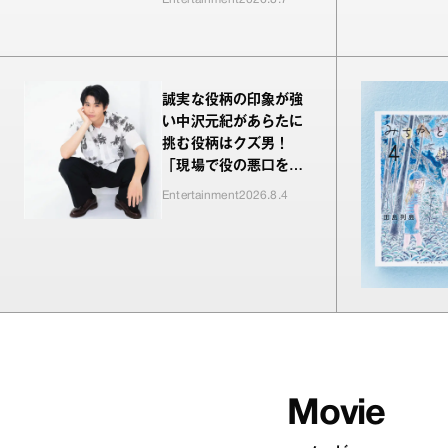
誠実な役柄の印象が強
い中沢元紀があらたに
挑む役柄はクズ男！
「現場で役の悪口を言
われるのが新鮮でした
Entertainment
2026.8.4
（笑）」
Movie