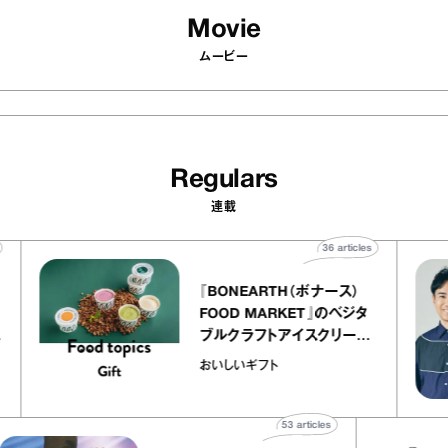
Movie
ムービー
Regulars
連載
ticles
36
articles
『BONEARTH（ボナース）
リエ
FOOD MARKET』のベジタ
 キャ
ブルクラフトアイスクリーム
ico
｜真野知子の「おいしいギフ
おいしいギフト
ト」
53
articles