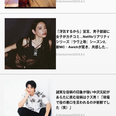
Entertainment
2026.8.5
「浮気するから」宣言、男子部屋に
女子がカチコミ…Netflixリアリティ
シリーズ『ラヴ上等』シーズン2、
新MC・Awichが驚き、共感したヤ
ンキーたちの本気の恋模様
Entertainment
2026.8.5
誠実な役柄の印象が強い中沢元紀が
あらたに挑む役柄はクズ男！「現場
で役の悪口を言われるのが新鮮でし
た（笑）」
Entertainment
2026.8.4