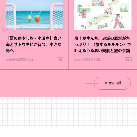
【夏の癒やし旅・小浜島】青い
風土が生んだ、地域の原料がた
海とサトウキビが待つ、小さな
っぷり！ 〈旅するルルルン〉で
島へ
叶えるうるおい美肌と旅の余韻
PR
PR
Lifestyle
2026.7.22
Beauty
2026.7.22
View all