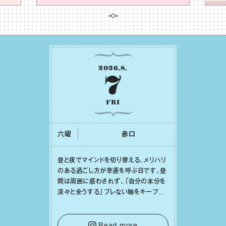
2026
.
8
.
7
FRI
六曜
⾚⼝
昼と夜でマインドを切り替える、メリハリ
のある過ごし⽅が幸運を呼ぶ⽇です。昼
間は周囲に惑わされず、「⾃分の本分を
淡々と全うする」ブレない軸をキープし
て。そして夜は、疲れや寂しさから⽢い
⾔葉に流されないよう、⼼にしっかりブ
レーキをかけること。この意識の切り替
Read more