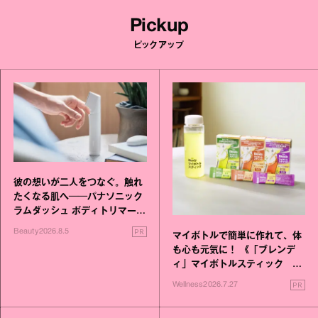
Pickup
ピックアップ
彼の想いが二人をつなぐ。触れ
たくなる肌へ──パナソニック
ラムダッシュ ボディトリマーが
進化！
PR
Beauty
2026.8.5
マイボトルで簡単に作れて、体
も心も元気に！ 《「ブレンデ
ィ」マイボトルスティック い
いこと毎日》シリーズが誕生
PR
Wellness
2026.7.27