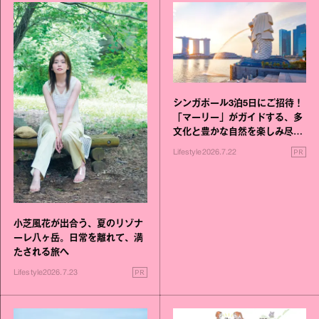
シンガポール3泊5日にご招待！
「マーリー」がガイドする、多
文化と豊かな自然を楽しみ尽く
す旅
PR
Lifestyle
2026.7.22
小芝風花が出合う、夏のリゾナ
ーレ八ヶ岳。日常を離れて、満
たされる旅へ
PR
Lifestyle
2026.7.23