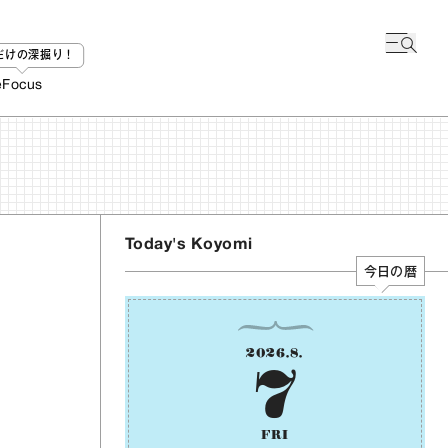
bだけの深掘り！
e
Focus
Today's Koyomi
今日の暦
2026
.
8
.
7
FRI