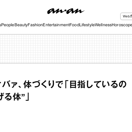
We
s
People
Beauty
Fashion
Entertainment
Food
Lifestyle
Wellness
Horoscop
ィバァ、体づくりで「目指しているの
げる体”」