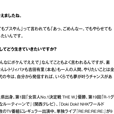
えましたね。
てもブスやん」って言われても「あっ、ごめんなー。でもやらせても
したいんです。
してどう生きていきたいですか？
そんなにボケんでええで」なんてこともよく言われるんですが、素
やんレトリィバァも吉田有里（本名）も一人の人間。やりたいことは
時代の今は、自分から発信すれば、いくらでも夢が叶うチャンスがあ
出身。第1回「女芸人No.1決定戦 THE W」優勝、第19回「R‐1グ
ティーンで』（関西テレビ）、『Doki Doki! NHKワールド
多数のTV番組にレギュラー出演中。単独ライブ『RE:RE:RE:RE:』が9