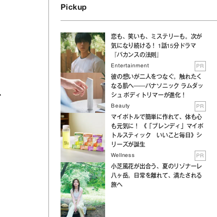
Pickup
、
恋も、笑いも、ミステリーも。次が
気になり続ける！ 1話15分ドラマ
『バカンスの法則』
Entertainment
PR
彼の想いが二人をつなぐ。触れたく
なる肌へ──パナソニック ラムダッ
ス
シュ ボディトリマーが進化！
Beauty
PR
マイボトルで簡単に作れて、体も心
も元気に！ 《「ブレンディ」マイボ
トルスティック いいこと毎日》シ
リーズが誕生
Wellness
PR
小芝風花が出合う、夏のリゾナーレ
八ヶ岳。日常を離れて、満たされる
旅へ