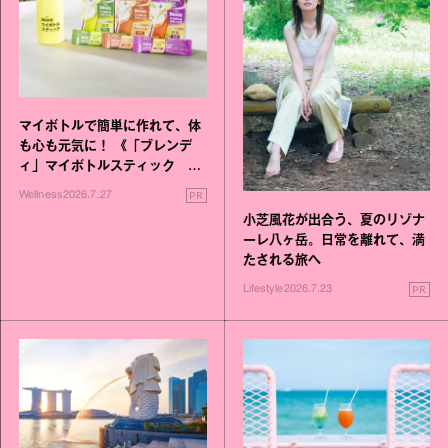
マイボトルで簡単に作れて、体
も心も元気に！ 《「ブレンデ
ィ」マイボトルスティック い
いこと毎日》シリーズが誕生
PR
Wellness
2026.7.27
小芝風花が出合う、夏のリゾナ
ーレ八ヶ岳。日常を離れて、満
たされる旅へ
PR
Lifestyle
2026.7.23