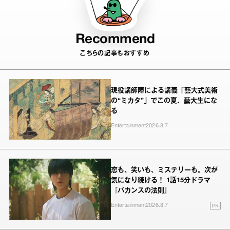
Recommend
こちらの記事もおすすめ
現役講師陣による講義「藝大式美術
の“ミカタ”」でこの夏、藝大生にな
る
Entertainment
2026.8.7
恋も、笑いも、ミステリーも。次が
気になり続ける！ 1話15分ドラマ
『バカンスの法則』
PR
Entertainment
2026.8.7