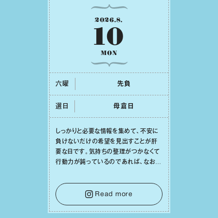
2026
.
8
.
10
MON
六曜
先負
選日
⺟倉⽇
しっかりと必要な情報を集めて、不安に
負けないだけの希望を⾒出すことが肝
要な⽇です。気持ちの整理がつかなくて
⾏動⼒が鈍っているのであれば、なおさ
ら判断材料を揃えることが積極的な⼀歩
を踏み出すのに役⽴つはず。また、広い
意味での「癒し」や「治療」が必要な⽇で
Read more
もあり、特に⼈間関係の改善は課題の⼀
つです。