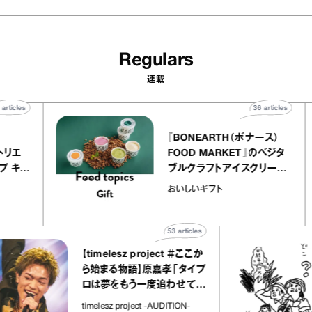
Regulars
連載
40
articles
36
articles
ier
『BONEARTH（ボナース）
ー アトリエ
FOOD MARKET』のベジタ
クレープ キャ
ブルクラフトアイスクリーム
か｜chico
｜真野知子の「おいしいギ
おいしいギフト
”
ト」
53
articles
【timelesz project ＃ここか
ら始まる物語】原嘉孝「タイプ
ロは夢をもう一度追わせてく
れた場所」
timelesz project -AUDITION-