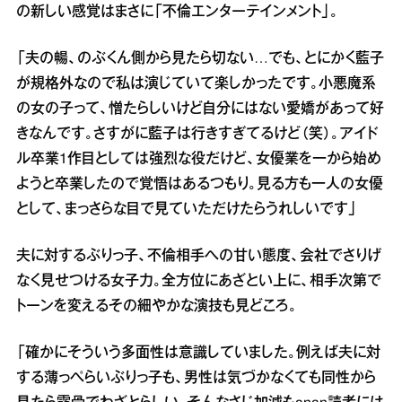
の新しい感覚はまさに「不倫エンターテインメント」。
「夫の暢、のぶくん側から見たら切ない…でも、とにかく藍子
が規格外なので私は演じていて楽しかったです。小悪魔系
の女の子って、憎たらしいけど自分にはない愛嬌があって好
きなんです。さすがに藍子は行きすぎてるけど（笑）。アイド
ル卒業1作目としては強烈な役だけど、女優業を一から始め
ようと卒業したので覚悟はあるつもり。見る方も一人の女優
として、まっさらな目で見ていただけたらうれしいです」
夫に対するぶりっ子、不倫相手への甘い態度、会社でさりげ
なく見せつける女子力。全方位にあざとい上に、相手次第で
トーンを変えるその細やかな演技も見どころ。
「確かにそういう多面性は意識していました。例えば夫に対
する薄っぺらいぶりっ子も、男性は気づかなくても同性から