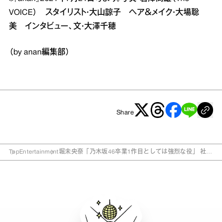
VOICE） スタイリスト・大山諒子 ヘア＆メイク・大場聡
美 インタビュー、文・大澤千穂
（by anan編集部）
Share
Top
Entertainment
堀未央奈「乃木坂46卒業1作目としては強烈な役」 社内
W不倫の“モンスター妻”に