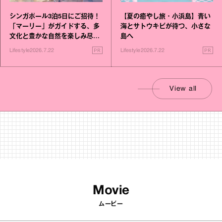
シンガポール3泊5日にご招待！
【夏の癒やし旅・小浜島】青い
「マーリー」がガイドする、多
海とサトウキビが待つ、小さな
文化と豊かな自然を楽しみ尽く
島へ
す旅
PR
PR
Lifestyle
2026.7.22
Lifestyle
2026.7.22
View all
Movie
ムービー