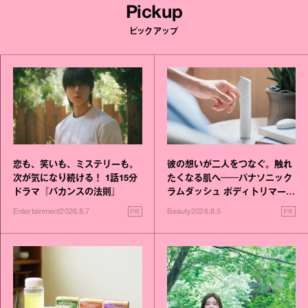
Pickup
ピックアップ
恋も、笑いも、ミステリーも。
彼の想いが二人をつなぐ。触れ
次が気になり続ける！ 1話15分
たくなる肌へ──パナソニック
ドラマ『バカンスの法則』
ラムダッシュ ボディトリマーが
進化！
PR
PR
Entertainment
2026.8.7
Beauty
2026.8.5