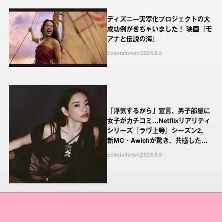
ディズニー実写化プロジェクトの大
成功例がきちゃいました！ 映画『モ
アナと伝説の海』
Entertainment
2026.8.5
「浮気するから」宣言、男子部屋に
女子がカチコミ…Netflixリアリティ
シリーズ『ラヴ上等』シーズン2、
新MC・Awichが驚き、共感したヤ
ンキーたちの本気の恋模様
Entertainment
2026.8.5