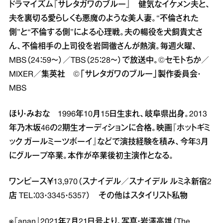
ドラマイズム『サレタガワのブルー』 健気なイケメン夫と、
夫を裏切る愛らしくも悪魔のような美人妻。“不倫された
側”と“不倫する側”による心理戦。夫の暢役を犬飼貴丈さ
ん、不倫相手の上司役を岩岡徹さんが熱演。毎週火曜、
MBS（24：59～）／TBS（25：28～）で放送中。©セモトちか／
MIXER／集英社 ©「サレタガワのブルー」製作委員会・
MBS
ほり・みおな 1996年10月15日生まれ、岐阜県出身。2013
年乃木坂46の2期生オーディションに合格。映画『ホットギミ
ック ガールミーツボーイ』などで演技経験を積み、今年3月
にグループ卒業。本作が卒業後初主演作となる。
ワンピース￥13,970（スナイデル／スナイデル ルミネ新宿2
店 TEL：03・3345・5357） その他はスタイリスト私物
※『anan』2021年7月21日号より。写真・岩澤高雄（The