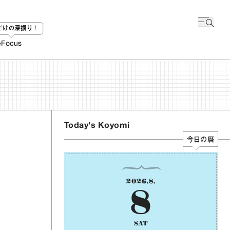
bだけの深掘り！
e
Focus
Today's Koyomi
今日の暦
2026
.
8
.
8
SAT