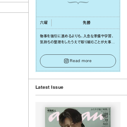
六曜
先勝
物事を強引に進めるよりも、⼊念な準備や学習、
気持ちの整理をしたうえで取り組むことが⼤事な
⽇です。先の⾒えない不安に⼼が曇ってしまって
も焦らないで。意思を伝える⼯夫をしたり、あなた
⾃⾝や疲れていそうな⼈をいたわることに時間を
Read more
使いましょう。ここでしっかりとエネルギーを蓄
え、困難を乗り越える⼒に変えましょう。
Latest Issue