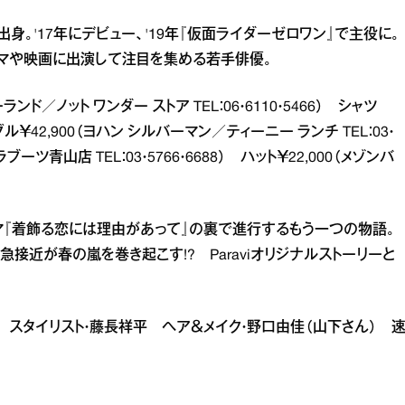
出身。'17年にデビュー、'19年『仮面ライダーゼロワン』で主役に。
ラマや映画に出演して注目を集める若手俳優。
ンド／ノット ワンダー ストア TEL：06・6110・5466） シャツ
￥42,900（ヨハン シルバーマン／ティーニー ランチ TEL：03・
ブーツ青山店 TEL：03・5766・6688） ハット￥22,000（メゾンバ
マ『着飾る恋には理由があって』の裏で進行するもう一つの物語。
接近が春の嵐を巻き起こす!? Paraviオリジナルストーリーと
原真紀 スタイリスト・藤長祥平 ヘア＆メイク・野口由佳（山下さん） 