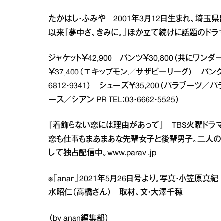
たかはし・ふみや 2001年3月12日生まれ、埼玉県
以来『夢中さ、きみに。』ほか立て続けに話題のド
ジャケット￥42,900 パンツ￥30,800（共にワンダーラ
￥37,400（エキップモン／サザビーリーグ） バングル
6812・9341） シューズ￥35,200（パラブーツ／パラ
ース／シアン PR TEL：03・6662・5525）
『着飾らない恋には理由があって』 TBS火曜ドラ
恋も仕事もまあまあな先輩女子と後輩男子。二人の急
して独占配信中。
www.paravi.jp
※『anan』2021年5月26日号より。写真・小笠
水昭仁（高橋さん） 取材、文・大澤千穂
（by anan編集部）