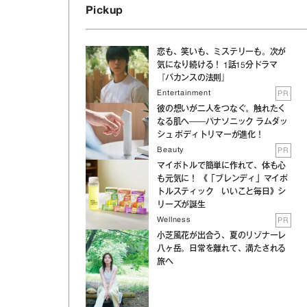
Pickup
て
恋も、笑いも、ミステリーも。次が
気になり続ける！ 1話15分ドラマ
『バカンスの法則』
Entertainment
PR
彼の想いが二人をつなぐ。触れたく
なる肌へ──パナソニック ラムダッ
シュ ボディトリマーが進化！
Beauty
PR
マイボトルで簡単に作れて、体も心
も元気に！ 《「ブレンディ」マイボ
トルスティック いいこと毎日》シ
リーズが誕生
Wellness
PR
小芝風花が出合う、夏のリゾナーレ
八ヶ岳。日常を離れて、満たされる
旅へ