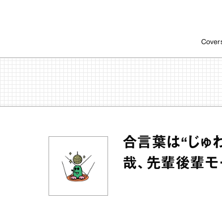
Cover
合言葉は“じゅ
哉、先輩後輩モ