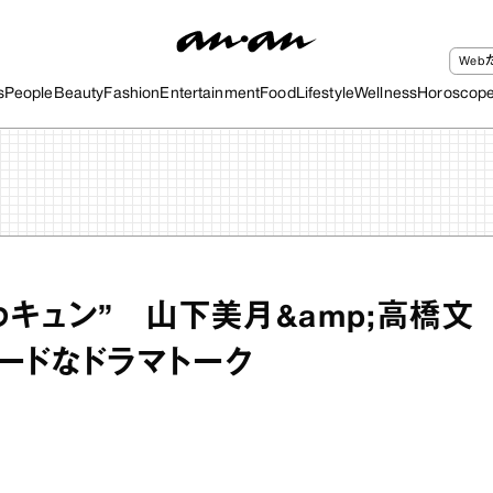
We
s
People
Beauty
Fashion
Entertainment
Food
Lifestyle
Wellness
Horoscop
わキュン” 山下美月&amp;高橋文
ードなドラマトーク