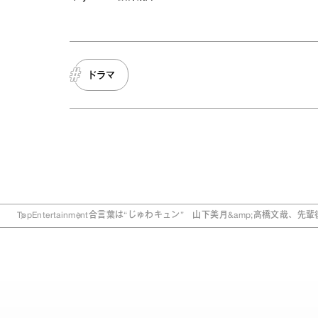
ドラマ
Top
Entertainment
合言葉は“じゅわキュン” 山下美月&amp;高橋文哉、先