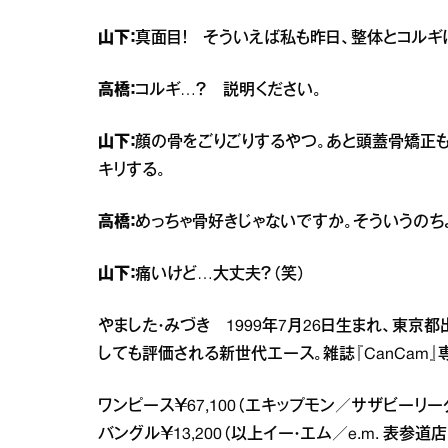
山下：
真面目！ そういえば私も昨日、整体とコルギ
高橋：
コルギ…？ 説明ください。
山下：
顔の骨をごりごりするやつ。あと頭蓋骨矯正も
キリする。
高橋：
めっちゃ骨好きじゃないですか。そういうのち
山下：
痛いけど…大丈夫？（笑）
やました・みづき 1999年7月26日生まれ、東京
しても評価される新世代エース。雑誌『CanCam
ワンピース￥67,100（エキップモン／サザビーリーグ TE
バングル￥13,200（以上イー・エム／e.m. 表参道店 TEL