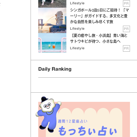
Lifestyle
PR
な
シンガポール3泊5日にご招待！ 「マ
ーリー」がガイドする、多文化と豊
かな自然を楽しみ尽くす旅
Lifestyle
PR
【夏の癒やし旅・小浜島】青い海と
サトウキビが待つ、小さな島へ
Lifestyle
PR
Daily Ranking
週間12星座占い