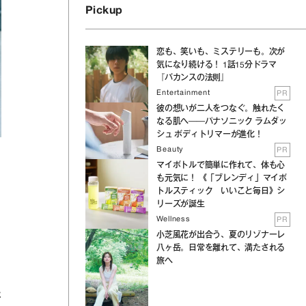
Pickup
恋も、笑いも、ミステリーも。次が
気になり続ける！ 1話15分ドラマ
『バカンスの法則』
Entertainment
PR
彼の想いが二人をつなぐ。触れたく
なる肌へ──パナソニック ラムダッ
シュ ボディトリマーが進化！
Beauty
PR
マイボトルで簡単に作れて、体も心
も元気に！ 《「ブレンディ」マイボ
トルスティック いいこと毎日》シ
リーズが誕生
Wellness
PR
小芝風花が出合う、夏のリゾナーレ
八ヶ岳。日常を離れて、満たされる
旅へ
た