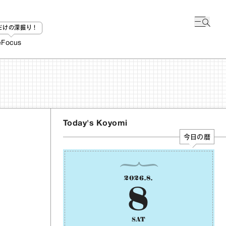
bだけの深掘り！
e
Focus
Today's Koyomi
今日の暦
2026
.
8
.
8
SAT