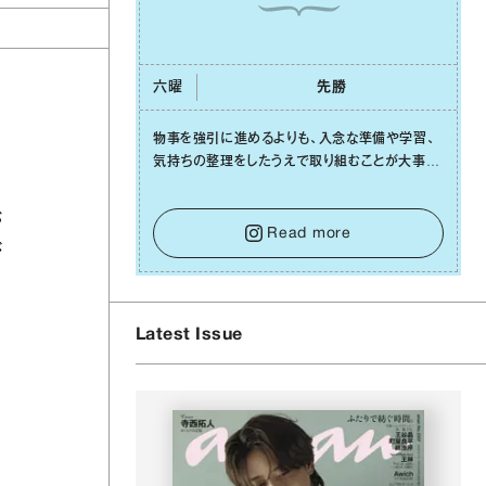
六曜
先勝
物事を強引に進めるよりも、⼊念な準備や学習、
気持ちの整理をしたうえで取り組むことが⼤事な
⽇です。先の⾒えない不安に⼼が曇ってしまって
も焦らないで。意思を伝える⼯夫をしたり、あなた
が
⾃⾝や疲れていそうな⼈をいたわることに時間を
Read more
び
使いましょう。ここでしっかりとエネルギーを蓄
え、困難を乗り越える⼒に変えましょう。
Latest Issue