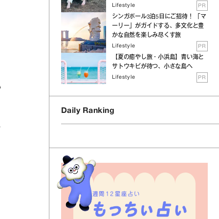
Lifestyle
PR
シンガポール3泊5日にご招待！ 「マ
ーリー」がガイドする、多文化と豊
かな自然を楽しみ尽くす旅
Lifestyle
PR
【夏の癒やし旅・小浜島】青い海と
サトウキビが待つ、小さな島へ
Lifestyle
PR
い
Daily Ranking
分
週間12星座占い
め