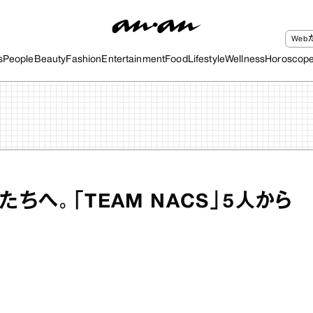
We
s
People
Beauty
Fashion
Entertainment
Food
Lifestyle
Wellness
Horoscop
たちへ。「TEAM NACS」5人から