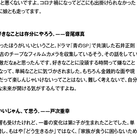
外と悪くないですよ。コロナ禍になってどこにも出掛けられなかった
に娘とも走ってます。
好きなことは存分にやろう。――音尾琢真
ったほうがいいということ。ドラマ『青のSP』で共演した石井正則
古のチープなフィルムカメラを収集しているそう。その話をして
敵だなぁと思ったんです。好きなことに没頭する時間って嫌なこと
なって、単純なことに気づかされました。もちろん金銭的な面や現
だって楽しんじゃいけないってことはない。難しく考えないで、自
な未来が開ける気がするんですよね。
いじゃん、て思う。――戸次重幸
響も受けたけれど、一番の変化は第2子が生まれたことでした。単
し、もはや「どう生きるか」ではなく、「家族が食うに困らないた