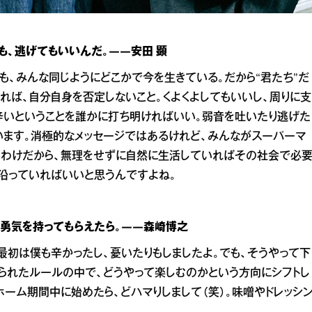
も、逃げてもいいんだ。――安田 顕
たちも、みんな同じようにどこかで今を生きている。だから“君たち”だ
れば、自分自身を否定しないこと。くよくよしてもいいし、周りに支
辛いということを誰かに打ち明ければいい。弱音を吐いたり逃げた
います。消極的なメッセージではあるけれど、みんながスーパーマ
いるわけだから、無理をせずに自然に生活していればその社会で必
沿っていればいいと思うんですよね。
勇気を持ってもらえたら。――森崎博之
最初は僕も辛かったし、憂いたりもしましたよ。でも、そうやって下
られたルールの中で、どうやって楽しむのかという方向にシフトし
ーム期間中に始めたら、どハマりしまして（笑）。味噌やドレッシ