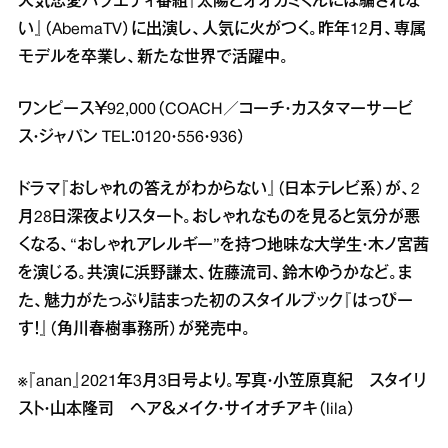
人気恋愛バラエティ番組『太陽とオオカミくんには騙されな
い』（AbemaTV）に出演し、人気に火がつく。昨年12月、専属
モデルを卒業し、新たな世界で活躍中。
ワンピース￥92,000（COACH／コーチ・カスタマーサービ
ス・ジャパン TEL：0120・556・936）
ドラマ『おしゃれの答えがわからない』（日本テレビ系）が、2
月28日深夜よりスタート。おしゃれなものを見ると気分が悪
くなる、“おしゃれアレルギー”を持つ地味な大学生・木ノ宮茜
を演じる。共演に浜野謙太、佐藤流司、鈴木ゆうかなど。ま
た、魅力がたっぷり詰まった初のスタイルブック『はっぴー
す！』（角川春樹事務所）が発売中。
※『anan』2021年3月3日号より。写真・小笠原真紀 スタイリ
スト・山本隆司 ヘア＆メイク・サイオチアキ（lila）