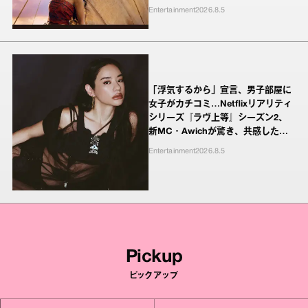
Entertainment
2026.8.5
「浮気するから」宣言、男子部屋に
女子がカチコミ…Netflixリアリティ
シリーズ『ラヴ上等』シーズン2、
新MC・Awichが驚き、共感したヤ
ンキーたちの本気の恋模様
Entertainment
2026.8.5
Pickup
ピックアップ