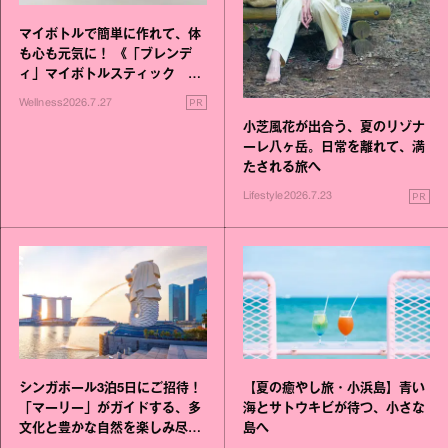
マイボトルで簡単に作れて、体
も心も元気に！ 《「ブレンデ
ィ」マイボトルスティック い
いこと毎日》シリーズが誕生
PR
Wellness
2026.7.27
小芝風花が出合う、夏のリゾナ
ーレ八ヶ岳。日常を離れて、満
たされる旅へ
PR
Lifestyle
2026.7.23
シンガポール3泊5日にご招待！
【夏の癒やし旅・小浜島】青い
「マーリー」がガイドする、多
海とサトウキビが待つ、小さな
文化と豊かな自然を楽しみ尽く
島へ