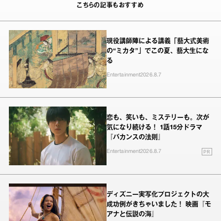
こちらの記事もおすすめ
現役講師陣による講義「藝大式美術
の“ミカタ”」でこの夏、藝大生にな
る
Entertainment
2026.8.7
恋も、笑いも、ミステリーも。次が
気になり続ける！ 1話15分ドラマ
『バカンスの法則』
PR
Entertainment
2026.8.7
ディズニー実写化プロジェクトの大
成功例がきちゃいました！ 映画『モ
アナと伝説の海』