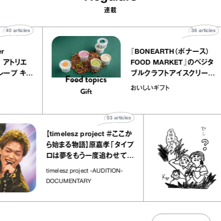
連載
40
articles
36
ar
atelier
『BONEARTH（ボナー
クアリー アトリエ
FOOD MARKET』の
ミルクレープ キャ
ブルクラフトアイスクリ
ユほか｜chico
｜真野知子の「おいし
おいしいギフト
な宝物”
ト」
53
articles
【timelesz project ＃ここか
「
ら始まる物語】原嘉孝「タイプ
さ
ロは夢をもう一度追わせてく
れた場所」
社
timelesz project -AUDITION-
DOCUMENTARY