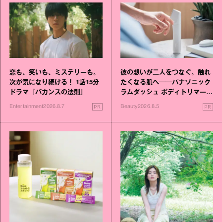
恋も、笑いも、ミステリーも。
彼の想いが二人をつなぐ。触れ
次が気になり続ける！ 1話15分
たくなる肌へ──パナソニック
ドラマ『バカンスの法則』
ラムダッシュ ボディトリマーが
進化！
PR
PR
Entertainment
2026.8.7
Beauty
2026.8.5