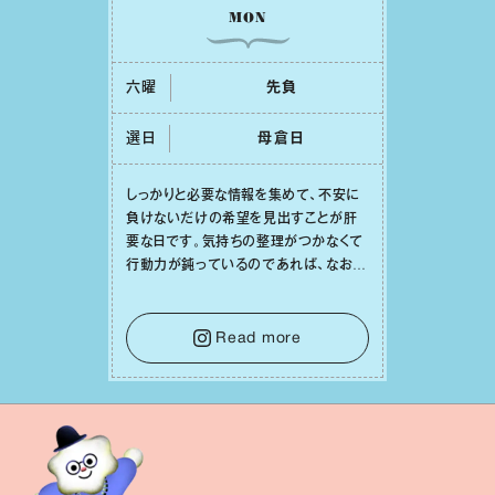
MON
六曜
先負
選日
⺟倉⽇
しっかりと必要な情報を集めて、不安に
負けないだけの希望を⾒出すことが肝
要な⽇です。気持ちの整理がつかなくて
⾏動⼒が鈍っているのであれば、なおさ
ら判断材料を揃えることが積極的な⼀歩
を踏み出すのに役⽴つはず。また、広い
意味での「癒し」や「治療」が必要な⽇で
Read more
もあり、特に⼈間関係の改善は課題の⼀
つです。