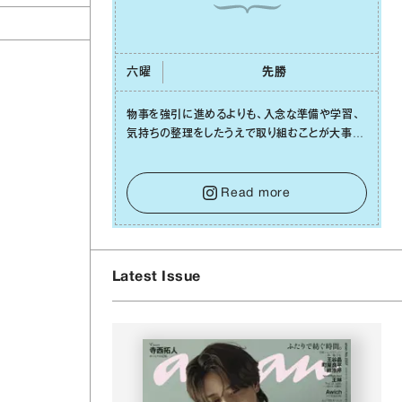
六曜
先勝
物事を強引に進めるよりも、⼊念な準備や学習、
気持ちの整理をしたうえで取り組むことが⼤事な
⽇です。先の⾒えない不安に⼼が曇ってしまって
も焦らないで。意思を伝える⼯夫をしたり、あなた
⾃⾝や疲れていそうな⼈をいたわることに時間を
Read more
使いましょう。ここでしっかりとエネルギーを蓄
え、困難を乗り越える⼒に変えましょう。
Latest Issue