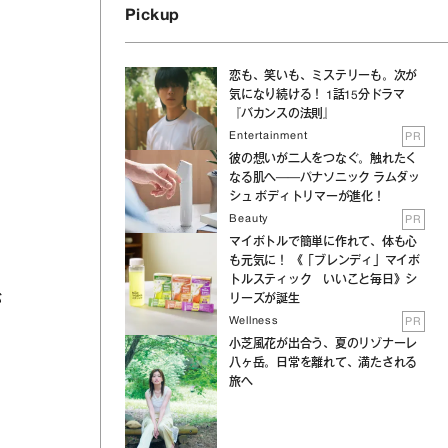
Pickup
恋も、笑いも、ミステリーも。次が
気になり続ける！ 1話15分ドラマ
『バカンスの法則』
Entertainment
PR
彼の想いが二人をつなぐ。触れたく
なる肌へ──パナソニック ラムダッ
シュ ボディトリマーが進化！
Beauty
PR
マイボトルで簡単に作れて、体も心
も元気に！ 《「ブレンディ」マイボ
トルスティック いいこと毎日》シ
リーズが誕生
が
Wellness
PR
小芝風花が出合う、夏のリゾナーレ
八ヶ岳。日常を離れて、満たされる
旅へ