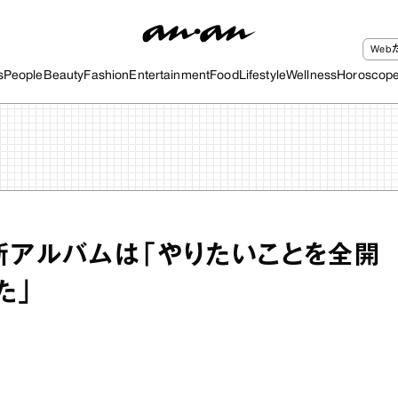
We
s
People
Beauty
Fashion
Entertainment
Food
Lifestyle
Wellness
Horoscop
新アルバムは「やりたいことを全開
た」