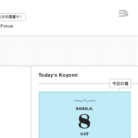
bだけの深掘り！
e
Focus
Today's Koyomi
今日の暦
2026
.
8
.
8
SAT