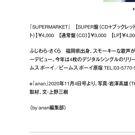
『SUPERMARKET』 【SUPER盤（CD＋ブックレ
ト）】￥4,000 【通常盤（CD）】￥3,000 【LP】￥
ふじわら・さくら 福岡県出身、スモーキーな歌声が魅力の
ーデビュー。今年は4枚のデジタルシングルのリリース
ムス ボーイ／ビームス ボーイ原宿 TEL：03・5770・5
※『anan』2020年11月4日号より。写真・岩澤高雄
取材、文・上野三樹
（by anan編集部）