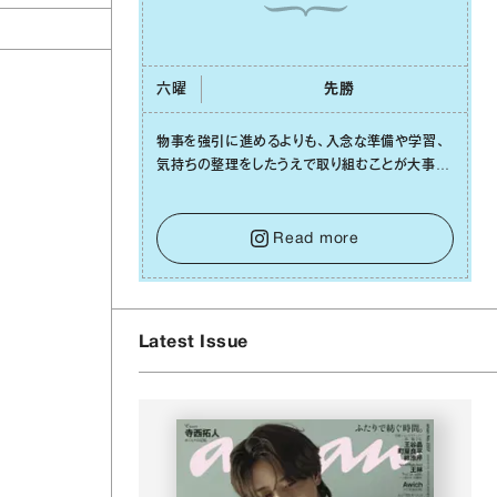
六曜
先勝
物事を強引に進めるよりも、⼊念な準備や学習、
気持ちの整理をしたうえで取り組むことが⼤事な
⽇です。先の⾒えない不安に⼼が曇ってしまって
も焦らないで。意思を伝える⼯夫をしたり、あなた
⾃⾝や疲れていそうな⼈をいたわることに時間を
Read more
使いましょう。ここでしっかりとエネルギーを蓄
え、困難を乗り越える⼒に変えましょう。
Latest Issue