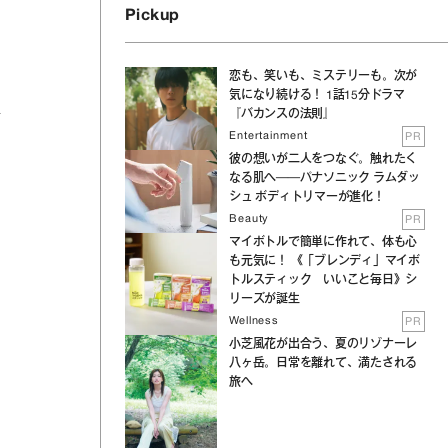
Pickup
恋も、笑いも、ミステリーも。次が
気になり続ける！ 1話15分ドラマ
『バカンスの法則』
だ
Entertainment
PR
彼の想いが二人をつなぐ。触れたく
なる肌へ──パナソニック ラムダッ
シュ ボディトリマーが進化！
Beauty
PR
マイボトルで簡単に作れて、体も心
も元気に！ 《「ブレンディ」マイボ
トルスティック いいこと毎日》シ
リーズが誕生
Wellness
PR
小芝風花が出合う、夏のリゾナーレ
八ヶ岳。日常を離れて、満たされる
旅へ