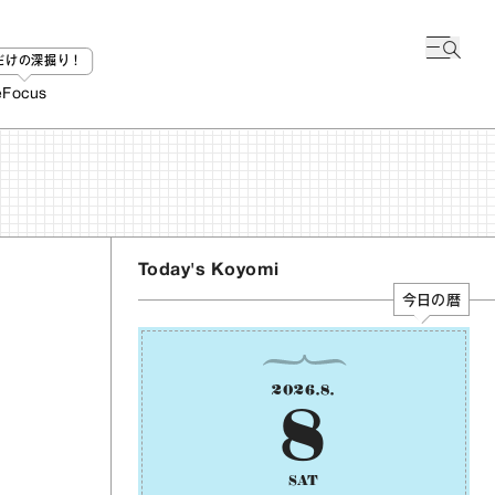
bだけの深掘り！
e
Focus
Today's Koyomi
今日の暦
2026
.
8
.
8
SAT