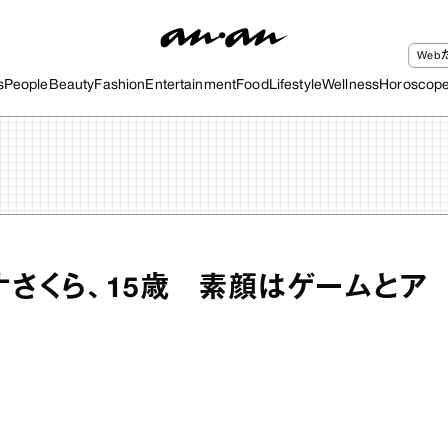
We
s
People
Beauty
Fashion
Entertainment
Food
Lifestyle
Wellness
Horoscop
ナさくら、15歳 素顔はゲームとア