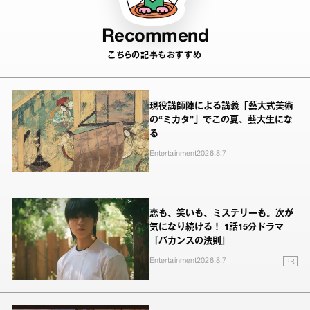
Recommend
こちらの記事もおすすめ
現役講師陣による講義「藝大式美術
の“ミカタ”」でこの夏、藝大生にな
る
Entertainment
2026.8.7
恋も、笑いも、ミステリーも。次が
気になり続ける！ 1話15分ドラマ
『バカンスの法則』
PR
Entertainment
2026.8.7