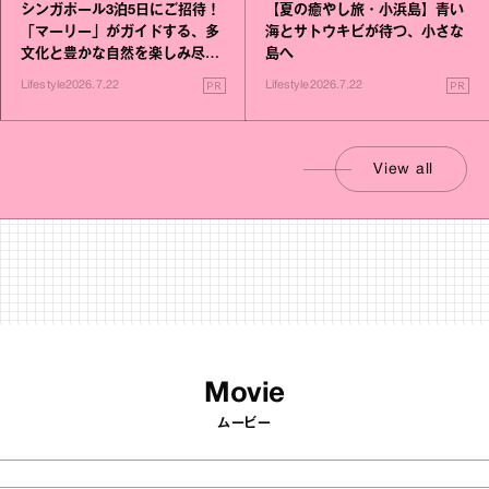
シンガポール3泊5日にご招待！
【夏の癒やし旅・小浜島】青い
「マーリー」がガイドする、多
海とサトウキビが待つ、小さな
文化と豊かな自然を楽しみ尽く
島へ
す旅
PR
PR
Lifestyle
2026.7.22
Lifestyle
2026.7.22
View all
Movie
ムービー