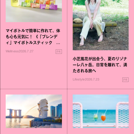
マイボトルで簡単に作れて、体
も心も元気に！ 《「ブレンデ
ィ」マイボトルスティック い
いこと毎日》シリーズが誕生
PR
Wellness
2026.7.27
小芝風花が出合う、夏のリゾナ
ーレ八ヶ岳。日常を離れて、満
たされる旅へ
PR
Lifestyle
2026.7.23