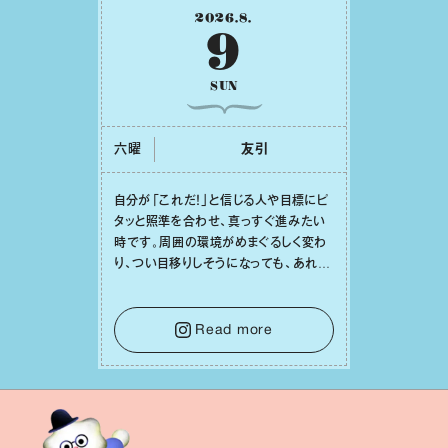
2026
.
8
.
9
SUN
六曜
友引
⾃分が「これだ！」と信じる⼈や⽬標にピ
タッと照準を合わせ、真っすぐ進みたい
時です。周囲の環境がめまぐるしく変わ
り、つい⽬移りしそうになっても、あれこ
れ迷う必要はありません。余計なノイズ
をそっと⼿放し、⽬の前のことに集中しま
しょう。そのブレない決意が、あなたにと
Read more
って有意義で安定した成果を引き寄せま
す。