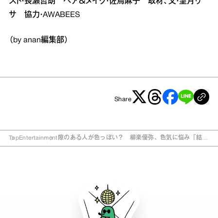
スト・長瀬哲朗 ヘア＆メイク・佐鳥麻子 取材、文・望月リ
サ 協力・AWABEES
（by anan編集部）
Share
Top
Entertainment
隙のある人が色っぽい？ 柳楽優弥、色気に悩み「結
果、よくわからない（笑）」