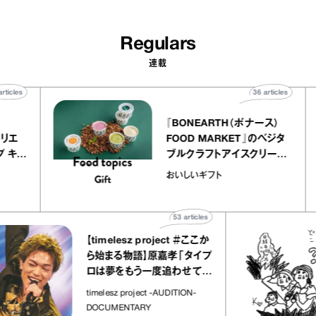
Regulars
連載
40
articles
36
articles
er
『BONEARTH（ボナース）
 アトリエ
FOOD MARKET』のベジタ
レープ キャ
ブルクラフトアイスクリーム
｜chico
｜真野知子の「おいしいギフ
おいしいギフト
ト」
53
articles
【timelesz project ＃ここか
ら始まる物語】原嘉孝「タイプ
ロは夢をもう一度追わせてく
れた場所」
timelesz project -AUDITION-
DOCUMENTARY