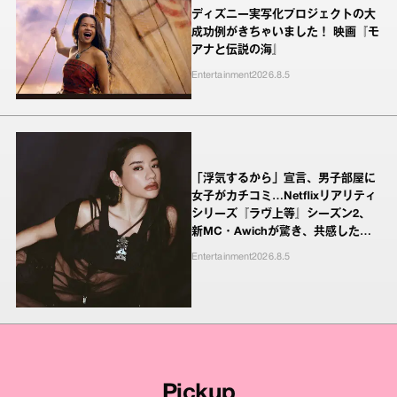
ディズニー実写化プロジェクトの大
成功例がきちゃいました！ 映画『モ
アナと伝説の海』
Entertainment
2026.8.5
「浮気するから」宣言、男子部屋に
女子がカチコミ…Netflixリアリティ
シリーズ『ラヴ上等』シーズン2、
新MC・Awichが驚き、共感したヤ
ンキーたちの本気の恋模様
Entertainment
2026.8.5
Pickup