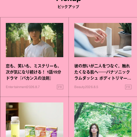
ピックアップ
恋も、笑いも、ミステリーも。
彼の想いが二人をつなぐ。触れ
次が気になり続ける！ 1話15分
たくなる肌へ──パナソニック
ドラマ『バカンスの法則』
ラムダッシュ ボディトリマーが
進化！
PR
PR
Entertainment
2026.8.7
Beauty
2026.8.5