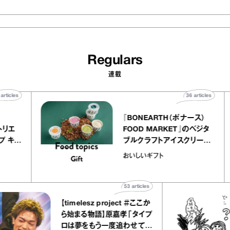
Regulars
連載
40
articles
36
arti
elier
『BONEARTH（ボナース
アリー アトリエ
FOOD MARKET』のベ
ルクレープ キャ
ブルクラフトアイスクリ
ほか｜chico
｜真野知子の「おいしい
おいしいギフト
宝物”
ト」
53
articles
【timelesz project ＃ここか
ら始まる物語】原嘉孝「タイプ
ロは夢をもう一度追わせてく