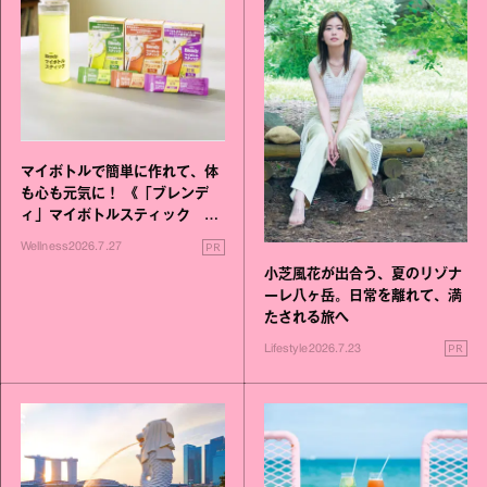
マイボトルで簡単に作れて、体
も心も元気に！ 《「ブレンデ
ィ」マイボトルスティック い
いこと毎日》シリーズが誕生
PR
Wellness
2026.7.27
小芝風花が出合う、夏のリゾナ
ーレ八ヶ岳。日常を離れて、満
たされる旅へ
PR
Lifestyle
2026.7.23