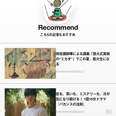
Recommend
こちらの記事もおすすめ
現役講師陣による講義「藝大式美術
の“ミカタ”」でこの夏、藝大生にな
る
Entertainment
2026.8.7
恋も、笑いも、ミステリーも。次が
気になり続ける！ 1話15分ドラマ
『バカンスの法則』
PR
Entertainment
2026.8.7