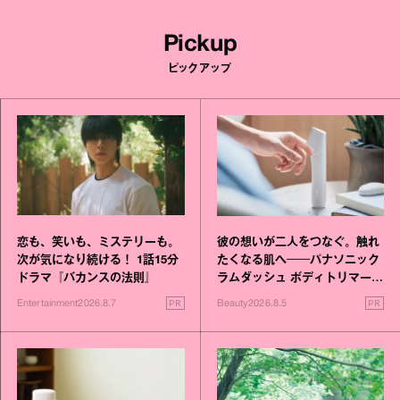
Pickup
ピックアップ
恋も、笑いも、ミステリーも。
彼の想いが二人をつなぐ。触れ
次が気になり続ける！ 1話15分
たくなる肌へ──パナソニック
ドラマ『バカンスの法則』
ラムダッシュ ボディトリマーが
進化！
PR
PR
Entertainment
2026.8.7
Beauty
2026.8.5