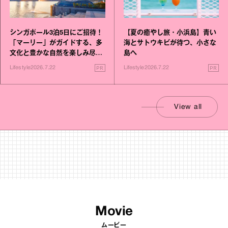
シンガポール3泊5日にご招待！
【夏の癒やし旅・小浜島】青い
「マーリー」がガイドする、多
海とサトウキビが待つ、小さな
文化と豊かな自然を楽しみ尽く
島へ
す旅
PR
PR
Lifestyle
2026.7.22
Lifestyle
2026.7.22
View all
Movie
ムービー