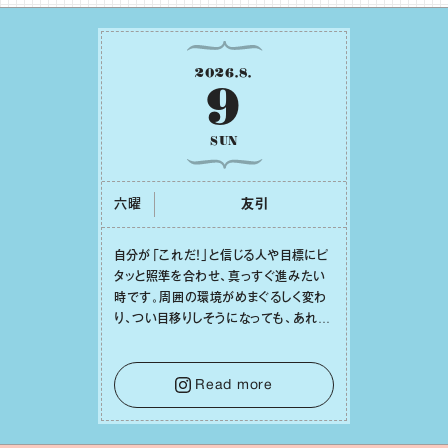
2026
.
8
.
9
SUN
六曜
友引
⾃分が「これだ！」と信じる⼈や⽬標にピ
タッと照準を合わせ、真っすぐ進みたい
時です。周囲の環境がめまぐるしく変わ
り、つい⽬移りしそうになっても、あれこ
れ迷う必要はありません。余計なノイズ
をそっと⼿放し、⽬の前のことに集中しま
しょう。そのブレない決意が、あなたにと
Read more
って有意義で安定した成果を引き寄せま
す。