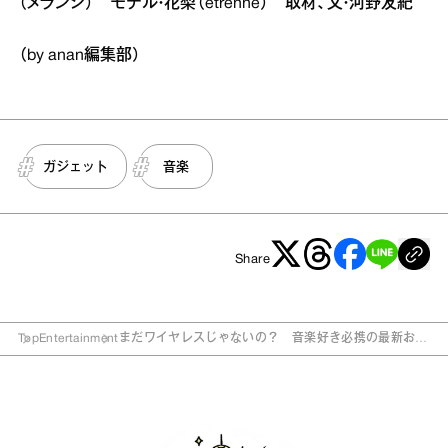
（メランジ） モデル・花梨（etrenne） 取材、文・河野友紀
（by anan編集部）
ガジェット
音楽
Share
Top
Entertainment
まだワイヤレスじゃないの？ 音楽好き必携の最新おす
すめアイテム9選