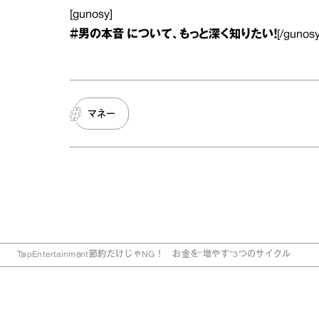
[gunosy]
＃男の本音
について、もっと深く知りたい！
[/gunosy
マネー
Top
Entertainment
節約だけじゃNG！ お金を“増やす”3つのサイクル