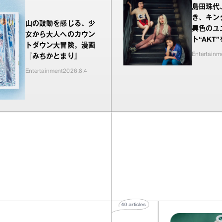
島田珠代
き、キン
山の鼓動を感じる、少
異色のユ
女から大人へのカウン
ト“AKT
トダウン大冒険。漫画
Entertainm
『みちかとまり』
Entertainment
2026.8.4
40
articles