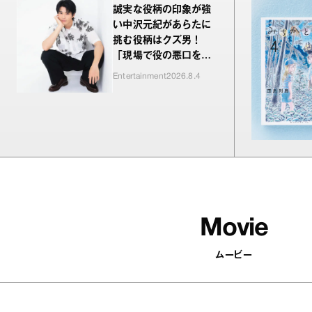
誠実な役柄の印象が強
い中沢元紀があらたに
挑む役柄はクズ男！
「現場で役の悪口を言
われるのが新鮮でした
Entertainment
2026.8.4
（笑）」
Movie
ムービー
502
articles