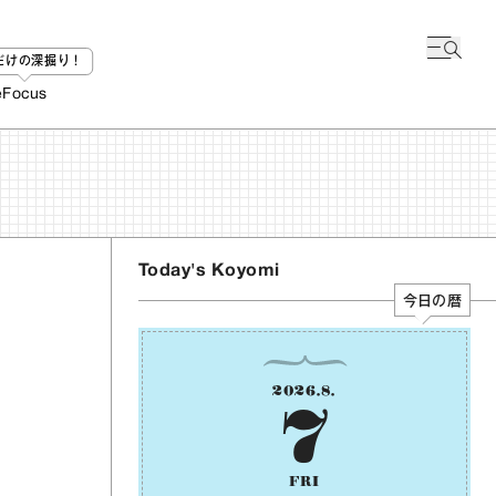
bだけの深掘り！
e
Focus
Today's Koyomi
今日の暦
2026
.
8
.
7
FRI