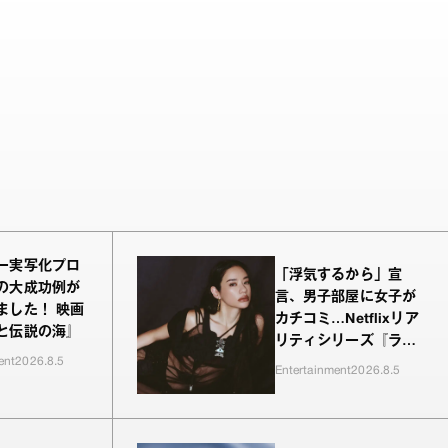
ー実写化プロ
「浮気するから」宣
の大成功例が
言、男子部屋に女子が
ました！ 映画
カチコミ…Netflixリア
と伝説の海』
リティシリーズ『ラヴ
ent
2026.8.5
上等』シーズン2、新
Entertainment
2026.8.5
MC・Awichが驚き、
共感したヤンキーたち
の本気の恋模様