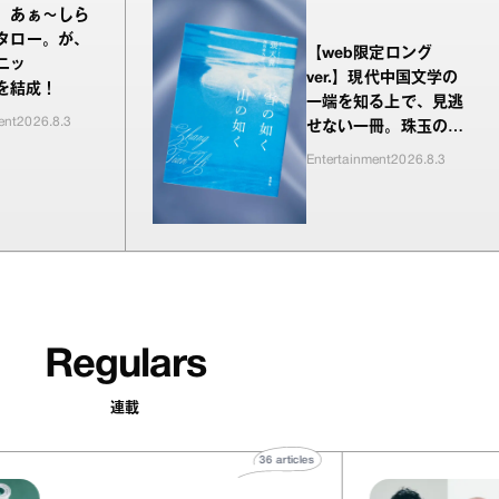
、あぁ〜しら
タロー。が、
【web限定ロング
ニッ
ver.】現代中国文学の
”を結成！
一端を知る上で、見逃
ent
2026.8.3
せない一冊。珠玉の編
が並ぶ『雪の如く山の
Entertainment
2026.8.3
如く』
Regulars
連載
36
articles