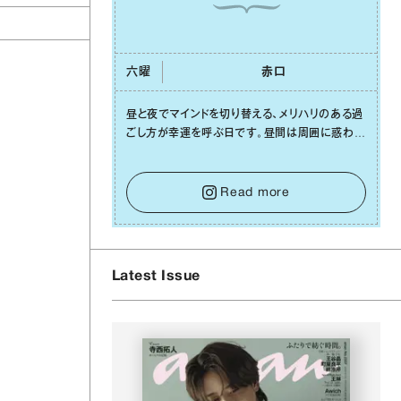
六曜
⾚⼝
昼と夜でマインドを切り替える、メリハリのある過
ごし⽅が幸運を呼ぶ⽇です。昼間は周囲に惑わさ
れず、「⾃分の本分を淡々と全うする」ブレない軸
をキープして。そして夜は、疲れや寂しさから⽢
い⾔葉に流されないよう、⼼にしっかりブレーキ
Read more
をかけること。この意識の切り替えが、あなたに
確かな安⼼感をもたらすはずです。
Latest Issue