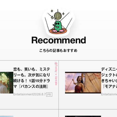
Recommend
こちらの記事もおすすめ
Today's Update
恋も、笑いも、ミステ
ディズニ
リーも。次が気になり
ジェクト
続ける！ 1話15分ドラ
きちゃい
マ『バカンスの法則』
『モアナ
PR
Entertainment
2026.8.7
Entertainm