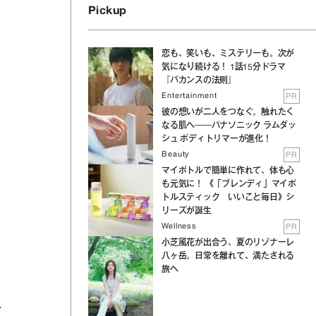
Pickup
恋も、笑いも、ミステリーも。次が
気になり続ける！ 1話15分ドラマ
『バカンスの法則』
Entertainment
PR
彼の想いが二人をつなぐ。触れたく
なる肌へ──パナソニック ラムダッ
シュ ボディトリマーが進化！
Beauty
PR
マイボトルで簡単に作れて、体も心
も元気に！ 《「ブレンディ」マイボ
トルスティック いいこと毎日》シ
リーズが誕生
Wellness
PR
小芝風花が出合う、夏のリゾナーレ
八ヶ岳。日常を離れて、満たされる
旅へ
せ