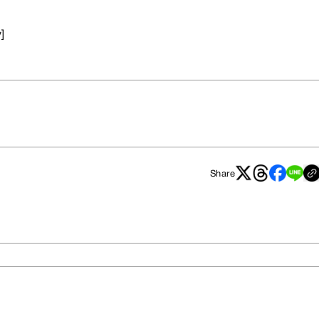
]
Share