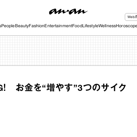
We
s
People
Beauty
Fashion
Entertainment
Food
Lifestyle
Wellness
Horoscop
G！ お金を“増やす”3つのサイク