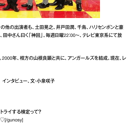
その他の出演者も、土田晃之、井戸田潤、千鳥、ハリセンボンと豪
、田中さん曰く「神回」。毎週日曜22：00～、テレビ東京系にて放
身。2000年、相方の山根良顕と共に、アンガールズを結成。現在、レ
ぐみ インタビュー、文・小泉咲子
トライする検定って？
る♡
[/gunosy]