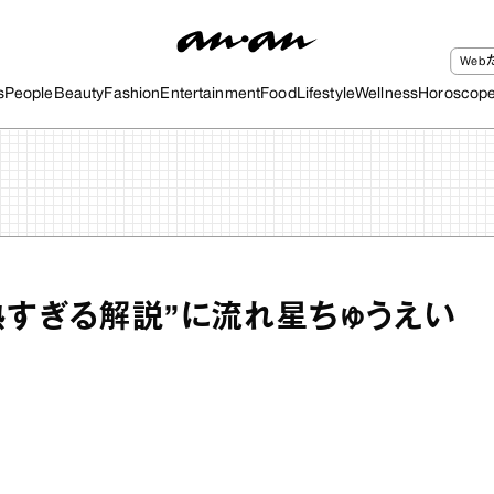
We
s
People
Beauty
Fashion
Entertainment
Food
Lifestyle
Wellness
Horoscop
熱すぎる解説”に流れ星ちゅうえい