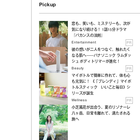
Pickup
恋も、笑いも、ミステリーも。次が
気になり続ける！ 1話15分ドラマ
『バカンスの法則』
Entertainment
PR
彼の想いが二人をつなぐ。触れたく
なる肌へ──パナソニック ラムダッ
シュ ボディトリマーが進化！
わ
Beauty
PR
マイボトルで簡単に作れて、体も心
も元気に！ 《「ブレンディ」マイボ
トルスティック いいこと毎日》シ
リーズが誕生
Wellness
PR
小芝風花が出合う、夏のリゾナーレ
八ヶ岳。日常を離れて、満たされる
旅へ