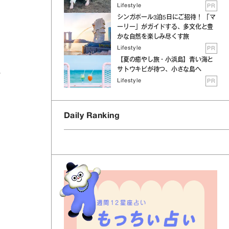
Lifestyle
PR
シンガポール3泊5日にご招待！ 「マ
ーリー」がガイドする、多文化と豊
かな自然を楽しみ尽くす旅
Lifestyle
PR
【夏の癒やし旅・小浜島】青い海と
サトウキビが待つ、小さな島へ
か
Lifestyle
PR
Daily Ranking
週間12星座占い