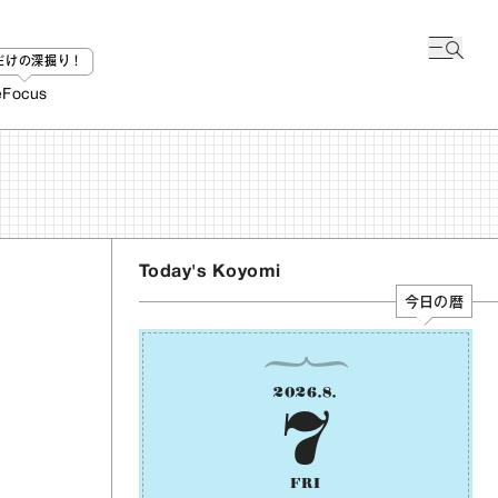
bだけの深掘り！
e
Focus
Today's Koyomi
今日の暦
2026
.
8
.
7
FRI