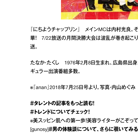
『にちようチャップリン』 メインMCは内村光良。
華！ 7/22放送の月間決勝大会は波乱が巻き起こり
送。
たなか・たくし 1976年2月8日生まれ、広島県出
ギュラー出演番組多数。
※『anan』2018年7月25日号より。写真・内山め
＃タレント
の記事をもっと読む！
＃トレンド
についてチェック！
※
美スッピン肌への第一歩！美容ライターがこぞって
[gunosy]
＃男の体験談
について、さらに覗いてみ