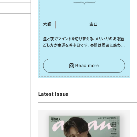
六曜
⾚⼝
昼と夜でマインドを切り替える、メリハリのある過
ごし⽅が幸運を呼ぶ⽇です。昼間は周囲に惑わさ
れず、「⾃分の本分を淡々と全うする」ブレない軸
をキープして。そして夜は、疲れや寂しさから⽢
い⾔葉に流されないよう、⼼にしっかりブレーキ
Read more
をかけること。この意識の切り替えが、あなたに
確かな安⼼感をもたらすはずです。
Latest Issue