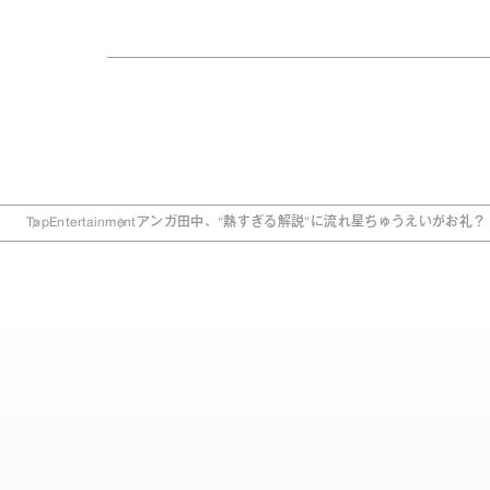
Top
Entertainment
アンガ田中、“熱すぎる解説”に流れ星ちゅうえいがお礼？