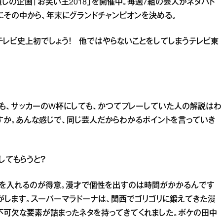
通しの企画「お笑い王2018」を開催中。毎週7組の芸人がネタバト
にその中から、年末にグランドチャンピオンを決める。
テレビ史上初でしょう！ 他ではやらないことをしてしまうテレビ東
も、サッカーのW杯にしても、かつてプレーしていた人の解説は
すか。あんな感じで、同じ芸人だからわかるポイントを言っていき
してもらうと？
線を入れるのが得意。漫才で個性を出すのは時間がかかるんです
がします。スーパーマラドーナは、関西でゴリゴリに鍛えてきた漫
不可欠な要素が詰まったネタを持ってきてくれました。ボケの田中