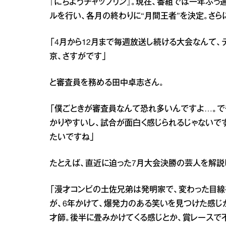
『にちようチャップリン』。現在、番組では一年ぶっ
ルを行い、各月の終わりに“月間王者”を決定。さら
「4月から12月まで毎週放送し続ける大会なんて、
京、さすがです」
と審査員を務める田中卓志さん。
「僕ごときが審査員なんて恐れ多いんですよ…。で
かりやすいし、試合が面白く感じられるじゃないで
たいですね」
たとえば、直近に迫った7月大会決勝の芸人を解説
「漫才コンビの土佐兄弟は発明家で、変わった目
が、6年かけて、爆発力のある笑いを見つけた感じ
才師。後半に畳みかけてくる感じとか、賞レースで