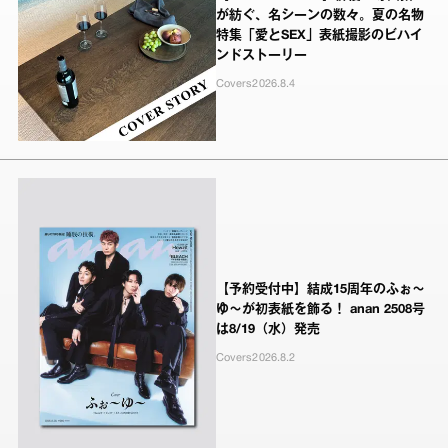
が紡ぐ、名シーンの数々。夏の名物
特集「愛とSEX」表紙撮影のビハイ
ンドストーリー
Covers
2026.8.4
【予約受付中】結成15周年のふぉ～
ゆ～が初表紙を飾る！ anan 2508号
は8/19（水）発売
Covers
2026.8.2