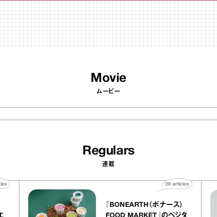
Movie
ムービー
Regulars
連載
0
articles
36
articles
『BONEARTH（ボナース）
アトリエ
FOOD MARKET』のベジタ