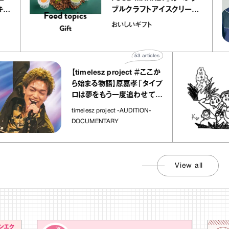
プ キャ
ブルクラフトアイスクリーム
hico
｜真野知子の「おいしいギフ
おいしいギフト
ト」
53
articles
【timelesz project ＃ここか
ら始まる物語】原嘉孝「タイプ
ロは夢をもう一度追わせてく
れた場所」
timelesz project -AUDITION-
DOCUMENTARY
View all