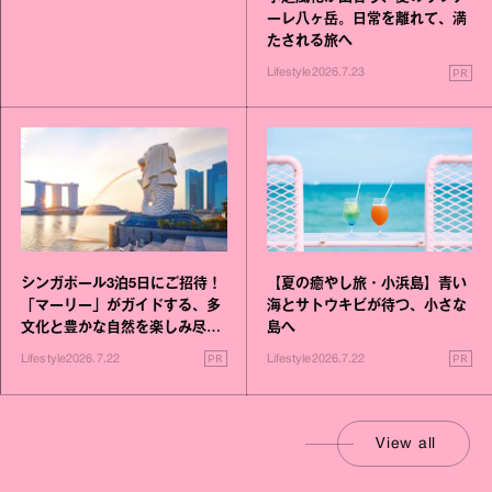
ーレ八ヶ岳。日常を離れて、満
たされる旅へ
PR
Lifestyle
2026.7.23
シンガポール3泊5日にご招待！
【夏の癒やし旅・小浜島】青い
「マーリー」がガイドする、多
海とサトウキビが待つ、小さな
文化と豊かな自然を楽しみ尽く
島へ
す旅
PR
PR
Lifestyle
2026.7.22
Lifestyle
2026.7.22
View all