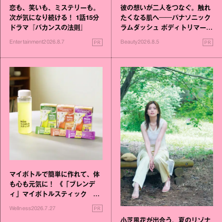
恋も、笑いも、ミステリーも。
彼の想いが二人をつなぐ。触れ
次が気になり続ける！ 1話15分
たくなる肌へ──パナソニック
ドラマ『バカンスの法則』
ラムダッシュ ボディトリマーが
進化！
PR
PR
Entertainment
2026.8.7
Beauty
2026.8.5
マイボトルで簡単に作れて、体
も心も元気に！ 《「ブレンデ
ィ」マイボトルスティック い
いこと毎日》シリーズが誕生
PR
Wellness
2026.7.27
小芝風花が出合う、夏のリゾナ