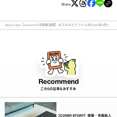
Share
Top
Covers
【anan2433号表紙速報】オスカルとアンドレが2025年2月5日
発売のanan表紙に登場決定！
Recommend
こちらの記事もおすすめ
【COVER STORY】俳優・寺西拓人