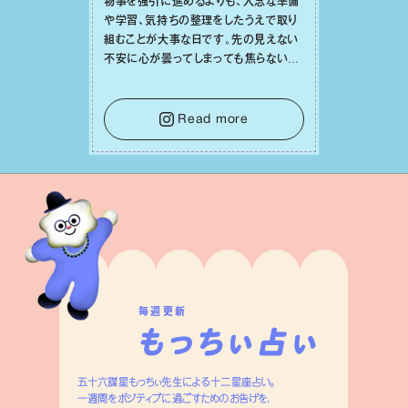
物事を強引に進めるよりも、⼊念な準備
や学習、気持ちの整理をしたうえで取り
組むことが⼤事な⽇です。先の⾒えない
不安に⼼が曇ってしまっても焦らない
で。意思を伝える⼯夫をしたり、あなた⾃
⾝や疲れていそうな⼈をいたわることに
時間を使いましょう。ここでしっかりとエ
Read more
ネルギーを蓄え、困難を乗り越える⼒に
変えましょう。
毎週更新
五十六謀星もっちぃ先生による十二星座占い。
一週間をポジティブに過ごすためのお告げを、