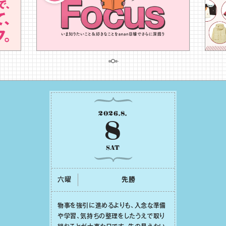
2026
.
8
.
8
SAT
六曜
先勝
物事を強引に進めるよりも、⼊念な準備
や学習、気持ちの整理をしたうえで取り