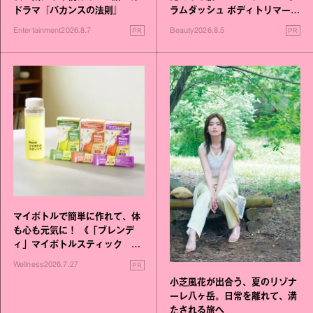
ドラマ『バカンスの法則』
ラムダッシュ ボディトリマーが
進化！
PR
PR
Entertainment
2026.8.7
Beauty
2026.8.5
マイボトルで簡単に作れて、体
も心も元気に！ 《「ブレンデ
ィ」マイボトルスティック い
いこと毎日》シリーズが誕生
PR
Wellness
2026.7.27
小芝風花が出合う、夏のリゾナ
ーレ八ヶ岳。日常を離れて、満
たされる旅へ