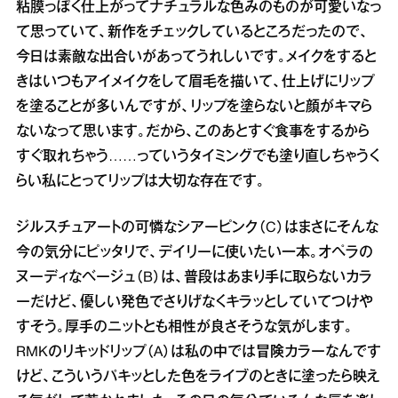
粘膜っぽく仕上がってナチュラルな色みのものが可愛いなっ
て思っていて、新作をチェックしているところだったので、
今日は素敵な出合いがあってうれしいです。メイクをすると
きはいつもアイメイクをして眉毛を描いて、仕上げにリップ
を塗ることが多いんですが、リップを塗らないと顔がキマら
ないなって思います。だから、このあとすぐ食事をするから
すぐ取れちゃう……っていうタイミングでも塗り直しちゃうく
らい私にとってリップは大切な存在です。
ジルスチュアートの可憐なシアーピンク（C）はまさにそんな
今の気分にピッタリで、デイリーに使いたい一本。オペラの
ヌーディなベージュ（B）は、普段はあまり手に取らないカラ
ーだけど、優しい発色でさりげなくキラッとしていてつけや
すそう。厚手のニットとも相性が良さそうな気がします。
RMKのリキッドリップ（A）は私の中では冒険カラーなんです
けど、こういうパキッとした色をライブのときに塗ったら映え