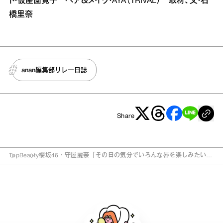
ト・仮屋薗寛子 ヘア＆メイク・AYA（TRIVAL） 取材、文・石
橋里奈
anan編集部リレー日誌
Share
Top
Beauty
櫻坂46・守屋麗奈「その日の気分でいろんな唇を楽しみたい」
“冬リップ”に挑戦