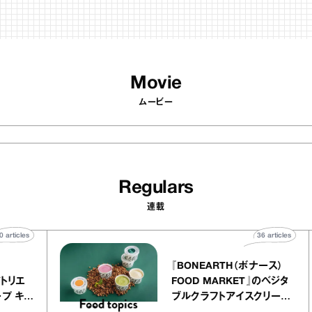
Movie
ムービー
Regulars
連載
40
articles
36
articl
lier
『BONEARTH（ボナース）
リー アトリエ
FOOD MARKET』のベジ
クレープ キャ
ブルクラフトアイスクリー