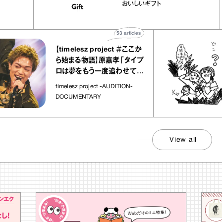
か｜chico
｜真野知子の「おいしいギ
おいしいギフト
物”
ト」
53
articles
【timelesz project ＃ここか
ら始まる物語】原嘉孝「タイプ
ロは夢をもう一度追わせてく
れた場所」
timelesz project -AUDITION-
DOCUMENTARY
View all