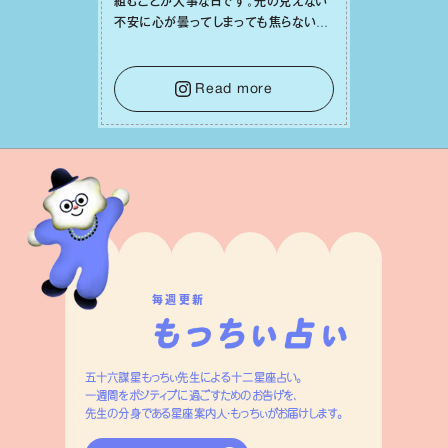
組むことが⼤事な⽇です。先の⾒えない
不安に⼼が曇ってしまっても焦らない
で。意思を伝える⼯夫をしたり、あなた⾃
⾝や疲れていそうな⼈をいたわることに
時間を使いましょう。ここでしっかりとエ
Read more
ネルギーを蓄え、困難を乗り越える⼒に
変えましょう。
毎週更新
五十六謀星もっちぃ先生による十二星座占い。
一週間をポジティブに過ごすためのお告げを、
先生の分身である星座案内人・もっちぃがお届けします。