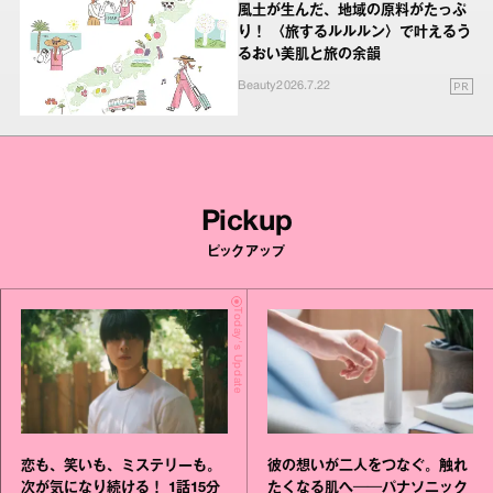
風土が生んだ、地域の原料がたっぷ
り！ 〈旅するルルルン〉で叶えるう
るおい美肌と旅の余韻
PR
Beauty
2026.7.22
Pickup
ピックアップ
Today's Update
恋も、笑いも、ミステリーも。
彼の想いが二人をつなぐ。触れ
次が気になり続ける！ 1話15分
たくなる肌へ──パナソニック