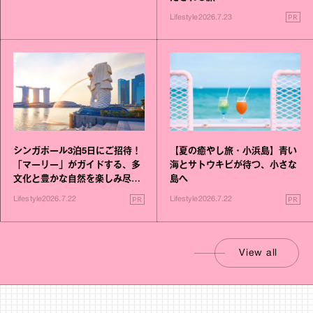
PR
Lifestyle
2026.7.23
シンガポール3泊5日にご招待！
【夏の癒やし旅・小浜島】青い
「マーリー」がガイドする、多
海とサトウキビが待つ、小さな
文化と豊かな自然を楽しみ尽く
島へ
す旅
PR
PR
Lifestyle
2026.7.22
Lifestyle
2026.7.22
View all