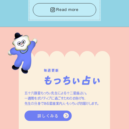
⾝や疲れていそうな⼈をいたわることに
時間を使いましょう。ここでしっかりとエ
Read more
ネルギーを蓄え、困難を乗り越える⼒に
変えましょう。
毎週更新
五十六謀星もっちぃ先生による十二星座占い。
一週間をポジティブに過ごすためのお告げを、
先生の分身である星座案内人・もっちぃがお届けします。
詳しくみる