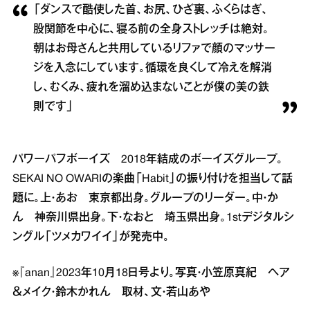
「ダンスで酷使した首、お尻、ひざ裏、ふくらはぎ、
股関節を中心に、寝る前の全身ストレッチは絶対。
朝はお母さんと共用しているリファで顔のマッサー
ジを入念にしています。循環を良くして冷えを解消
し、むくみ、疲れを溜め込まないことが僕の美の鉄
則です」
パワーパフボーイズ 2018年結成のボーイズグループ。
SEKAI NO OWARIの楽曲「Habit」の振り付けを担当して話
題に。上・あお 東京都出身。グループのリーダー。中・か
ん 神奈川県出身。下・なおと 埼玉県出身。1stデジタルシ
ングル「ツメカワイイ」が発売中。
※『anan』2023年10月18日号より。写真・小笠原真紀 ヘア
＆メイク・鈴木かれん 取材、文・若山あや