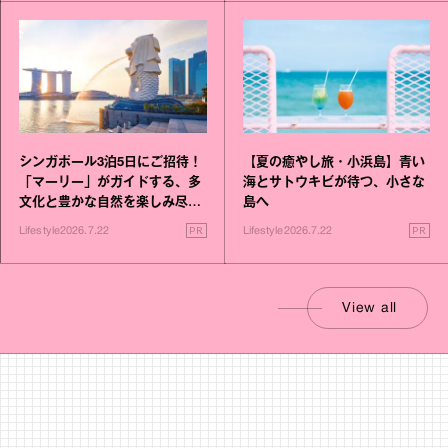
シンガポール3泊5日にご招待！
【夏の癒やし旅・小浜島】青い
「マーリー」がガイドする、多
海とサトウキビが待つ、小さな
文化と豊かな自然を楽しみ尽く
島へ
す旅
PR
PR
Lifestyle
2026.7.22
Lifestyle
2026.7.22
View all