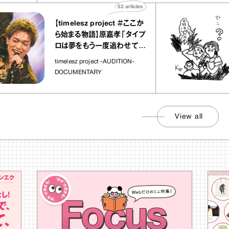
53
articles
【timelesz project ＃ここか
「
ら始まる物語】原嘉孝「タイプ
ロは夢をもう一度追わせてく
れた場所」
社
timelesz project -AUDITION-
DOCUMENTARY
View all