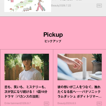
PR
Beauty
2026.7.22
Pickup
ピックアップ
恋も、笑いも、ミステリーも。
彼の想いが二人をつなぐ。触れ
次が気になり続ける！ 1話15分
たくなる肌へ──パナソニック
ドラマ『バカンスの法則』
ラムダッシュ ボディトリマーが
進化！
PR
PR
Entertainment
2026.8.7
Beauty
2026.8.5