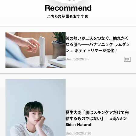
Recommend
こちらの記事もおすすめ
彼の想いが二人をつなぐ。触れたく
なる肌へ──パナソニック ラムダッ
シュ ボディトリマーが進化！
PR
Beauty
2026.8.5
夏生大湖「肌はスキンケアだけで完
結するものではない」｜ #両Aメン
Side : Natural
Beauty
2026.7.30