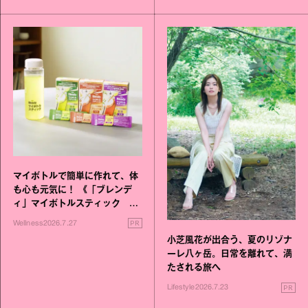
マイボトルで簡単に作れて、体
も心も元気に！ 《「ブレンデ
ィ」マイボトルスティック い
いこと毎日》シリーズが誕生
PR
Wellness
2026.7.27
小芝風花が出合う、夏のリゾナ
ーレ八ヶ岳。日常を離れて、満
たされる旅へ
PR
Lifestyle
2026.7.23