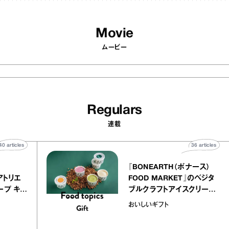
Movie
ムービー
Regulars
連載
40
articles
36
ar
telier
『BONEARTH（ボナー
クアリー アトリエ
FOOD MARKET』のベ
ミルクレープ キャ
ブルクラフトアイスクリ
ユほか｜chico
｜真野知子の「おいしい
おいしいギフト
宝物”
ト」