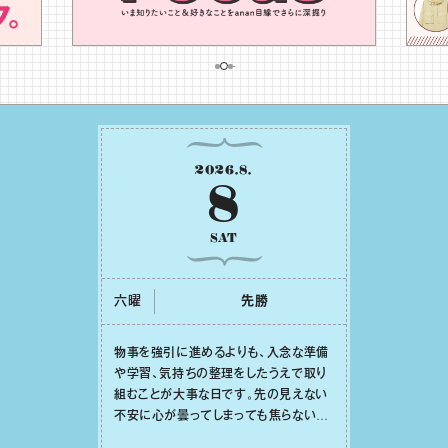
2026
.
8
.
8
SAT
六曜
先勝
物事を強引に進めるよりも、⼊念な準備
や学習、気持ちの整理をしたうえで取り
組むことが⼤事な⽇です。先の⾒えない
不安に⼼が曇ってしまっても焦らない
で。意思を伝える⼯夫をしたり、あなた⾃