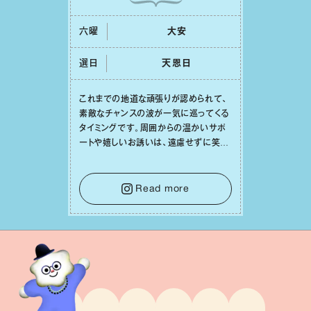
六曜
⼤安
選日
天恩⽇
これまでの地道な頑張りが認められて、
素敵なチャンスの波が⼀気に巡ってくる
タイミングです。周囲からの温かいサポ
ートや嬉しいお誘いは、遠慮せずに笑顔
で受け取りましょう。みんなと⼀緒に幸
せになっていくイメージを持って⼀歩を
踏み出して。⼀⼈⼀⼈の良いところが混
Read more
ざり合い、ハッピーな未来が形作られて
いきます。