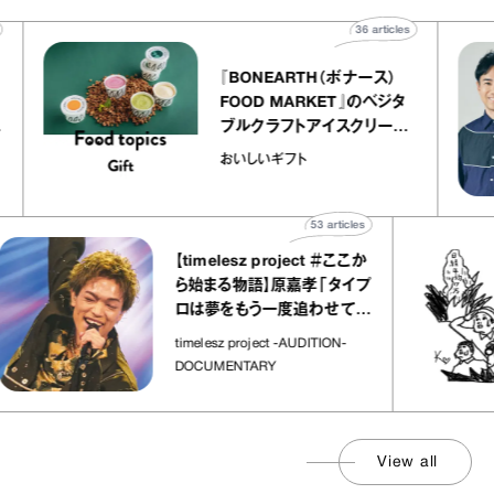
ticles
36
articles
『BONEARTH（ボナース）
リエ
FOOD MARKET』のベジタ
 キャ
ブルクラフトアイスクリーム
ico
｜真野知子の「おいしいギフ
おいしいギフト
ト」
53
articles
【timelesz project ＃ここか
ら始まる物語】原嘉孝「タイプ
ロは夢をもう一度追わせてく
れた場所」
timelesz project -AUDITION-
DOCUMENTARY
View all