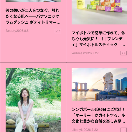
彼の想いが二人をつなぐ。触れ
たくなる肌へ──パナソニック
ラムダッシュ ボディトリマーが
進化！
PR
Beauty
2026.8.5
マイボトルで簡単に作れて、体
も心も元気に！ 《「ブレンデ
ィ」マイボトルスティック い
いこと毎日》シリーズが誕生
PR
Wellness
2026.7.27
シンガポール3泊5日にご招待！
「マーリー」がガイドする、多
文化と豊かな自然を楽しみ尽く
す旅
PR
Lifestyle
2026.7.22