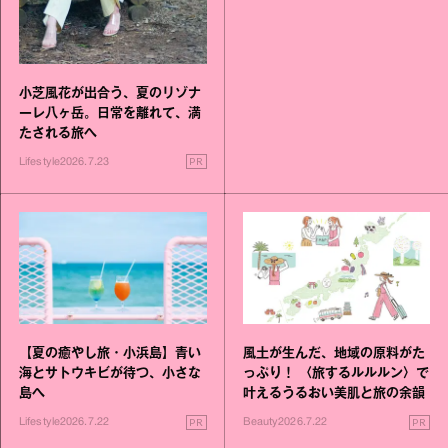
小芝風花が出合う、夏のリゾナ
ーレ八ヶ岳。日常を離れて、満
たされる旅へ
PR
Lifestyle
2026.7.23
【夏の癒やし旅・小浜島】青い
風土が生んだ、地域の原料がた
海とサトウキビが待つ、小さな
っぷり！ 〈旅するルルルン〉で
島へ
叶えるうるおい美肌と旅の余韻
PR
PR
Lifestyle
2026.7.22
Beauty
2026.7.22