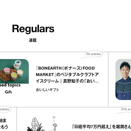
Regulars
連載
36
articles
『BONEARTH（ボナース）FOOD
MARKET』のベジタブルクラフトア
イスクリーム｜真野知子の「おいし
いギフト」
おいしいギフト
478
articles
「日経平均7万円超え」を堀潤さんが