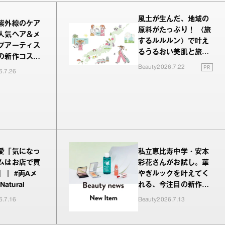
風土が生んだ、地域の
紫外線のケア
原料がたっぷり！ 〈旅
人気ヘア＆メ
するルルルン〉で叶え
プアーティス
るうるおい美肌と旅の
の新作コスメ
余韻
PR
Beauty
2026.7.22
レビュー
6.7.26
愛「気になっ
私立恵比寿中学・安本
ムはお店で買
彩花さんがお試し。華
」｜ #両Aメ
やぎルックを叶えてく
 Natural
れる、今注目の新作コ
スメ
6.7.16
Beauty
2026.7.13