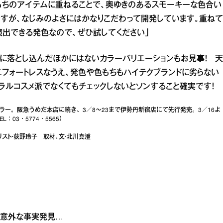
手もちのアイテムに重ねることで、奥ゆきのあるスモーキーな色合い
すが、なじみのよさにはかなりこだわって開発しています。重ねて
演出できる発色なので、ぜひ試してください」
に落とし込んだほかにはないカラーバリエーションもお見事！ 天
エフォートレスなうえ、発色や色もちもハイテクブランドに劣らない
ュラルコスメ派でなくてもチェックしないとソンすること確実です！
ー。阪急うめだ本店に続き、3／8～23まで伊勢丹新宿店にて先行発売。3／16よ
L：03・5774・5565）
タイリスト・荻野玲子 取材、文・北川真澄
 意外な事実発見…