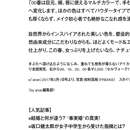
「00番は目元、頬、唇に使えるマルチカラーで、
へ変化します。ほかの色はすべてパウダータイプで
も厚くならず、メイク初心者でも絶妙なこなれ感を
自然界からインスパイアされた美しい色を、都会的
然由来成分にこだわりながらも、ほどよくモード＆
仕上がり。この春、女っぷりを上げたいなら、ナチ
まぶたへ溶け込むようになじみ、重ねても発色が濁らないアイカラ
り全国発売。右から09、16、02、00 各￥2,000（セルヴォークTE
※『anan』2017年3月1日号より。写真・田村昌裕（FREAKS） ス
（by anan編集部）
【人気記事】
※
結婚と何が違う？ “事実婚”の真実！
※
坂口健太郎が女子中学生から受けた指摘とは？