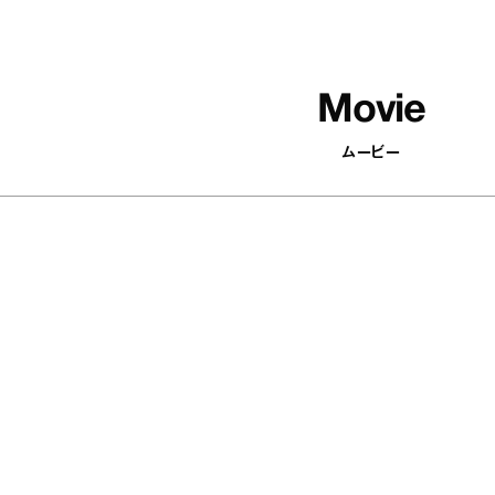
Movie
ムービー
502
articles
印象がパッと変わる！ 顔まわりを華
やかにするアクセサリーを集めまし
た
Antenna / Fashion
37
articles
『YEBISU YAOYA（エビス ヤオヤ）』
の河内鴨のタタキ あけがらし｜宇賀