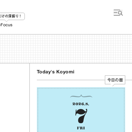
bだけの深掘り！
e
Focus
Today's Koyomi
今日の暦
2026
.
8
.
7
FRI