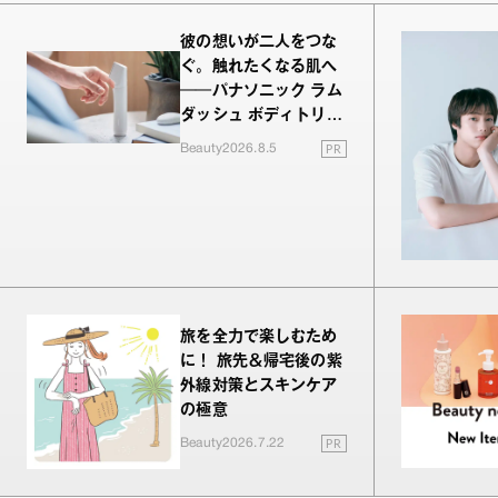
彼の想いが二人をつな
ぐ。触れたくなる肌へ
──パナソニック ラム
ダッシュ ボディトリマ
ーが進化！
PR
Beauty
2026.8.5
旅を全力で楽しむため
に！ 旅先＆帰宅後の紫
外線対策とスキンケア
の極意
PR
Beauty
2026.7.22