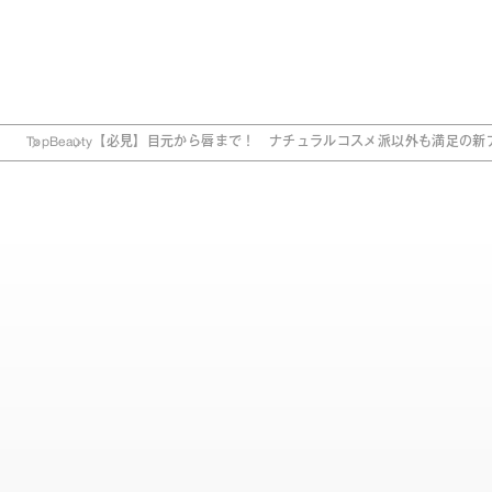
Top
Beauty
【必見】目元から唇まで！ ナチュラルコスメ派以外も満足の