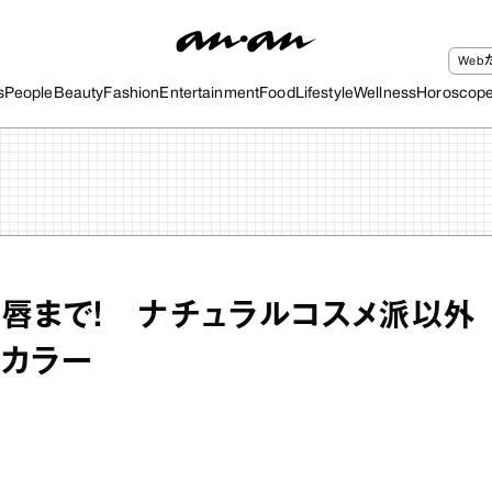
We
s
People
Beauty
Fashion
Entertainment
Food
Lifestyle
Wellness
Horoscop
ら唇まで！ ナチュラルコスメ派以外
イカラー