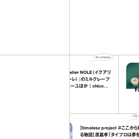
40
articles
『EQUALLY atelier NOLE（イクアリ
ー アトリエ ノーレ）』のミルクレープ
キャラメルバニーユほか｜chico
の“お菓子な宝物”
お菓子な宝物
53
articles
【timelesz project ＃ここから始ま
る物語】原嘉孝「タイプロは夢をもう