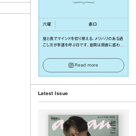
六曜
⾚⼝
昼と夜でマインドを切り替える、メリハリのある過
ごし⽅が幸運を呼ぶ⽇です。昼間は周囲に惑わさ
れず、「⾃分の本分を淡々と全うする」ブレない軸
をキープして。そして夜は、疲れや寂しさから⽢
い⾔葉に流されないよう、⼼にしっかりブレーキ
Read more
をかけること。この意識の切り替えが、あなたに
確かな安⼼感をもたらすはずです。
Latest Issue