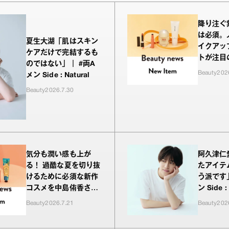
降り注ぐ
は必須。
夏生大湖「肌はスキン
イクアッ
ケアだけで完結するも
トが注目
のではない」｜ #両A
をお試し
Beauty
202
メン Side : Natural
Beauty
2026.7.30
気分も潤い感も上が
阿久津仁
る！ 過酷な夏を切り抜
たアイテ
けるために必須な新作
う派です
コスメを中島侑香さん
ン Side :
がお試し
Beauty
2026.7.21
Beauty
202