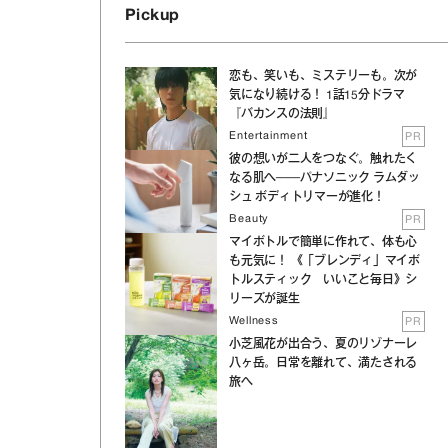
Pickup
恋も、笑いも、ミステリーも。次が
気になり続ける！ 1話15分ドラマ
『バカンスの法則』
Entertainment
PR
彼の想いが二人をつなぐ。触れたく
なる肌へ──パナソニック ラムダッ
シュ ボディトリマーが進化！
Beauty
PR
マイボトルで簡単に作れて、体も心
も元気に！ 《「ブレンディ」マイボ
トルスティック いいこと毎日》シ
リーズが誕生
Wellness
PR
小芝風花が出合う、夏のリゾナーレ
八ヶ岳。日常を離れて、満たされる
旅へ