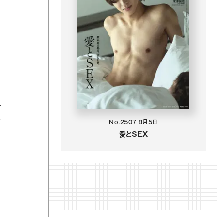
に
ま
No.2507
8月5日
き
愛とSEX