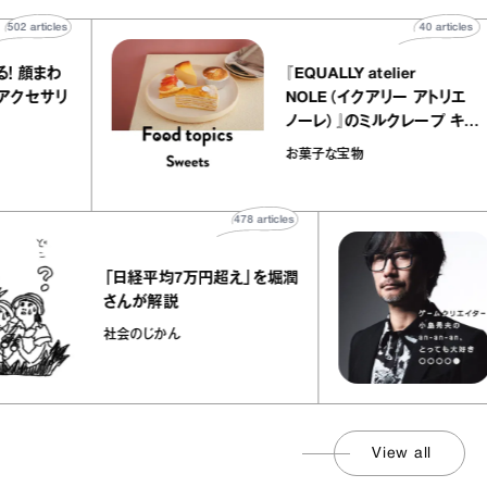
502
articles
40
arti
わる！ 顔まわ
『EQUALLY atelier
するアクセサリ
NOLE（イクアリー アトリ
た
ノーレ）』のミルクレープ 
ラメルバニーユほか｜chi
ion
お菓子な宝物
の“お菓子な宝物”
478
articles
「日経平均7万円超え」を堀潤
さんが解説
社会のじかん
View all