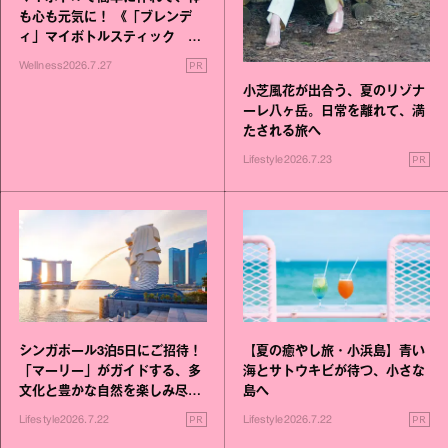
も心も元気に！ 《「ブレンデ
ィ」マイボトルスティック い
いこと毎日》シリーズが誕生
PR
Wellness
2026.7.27
小芝風花が出合う、夏のリゾナ
ーレ八ヶ岳。日常を離れて、満
たされる旅へ
PR
Lifestyle
2026.7.23
シンガポール3泊5日にご招待！
【夏の癒やし旅・小浜島】青い
「マーリー」がガイドする、多
海とサトウキビが待つ、小さな
文化と豊かな自然を楽しみ尽く
島へ
す旅
PR
PR
Lifestyle
2026.7.22
Lifestyle
2026.7.22