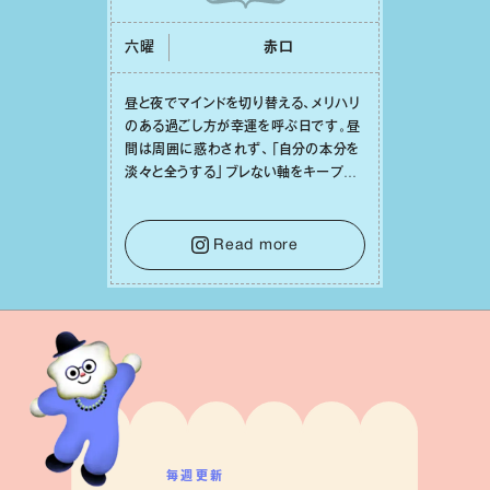
六曜
⾚⼝
昼と夜でマインドを切り替える、メリハリ
のある過ごし⽅が幸運を呼ぶ⽇です。昼
間は周囲に惑わされず、「⾃分の本分を
淡々と全うする」ブレない軸をキープし
て。そして夜は、疲れや寂しさから⽢い
⾔葉に流されないよう、⼼にしっかりブ
レーキをかけること。この意識の切り替
Read more
えが、あなたに確かな安⼼感をもたらす
はずです。
毎週更新