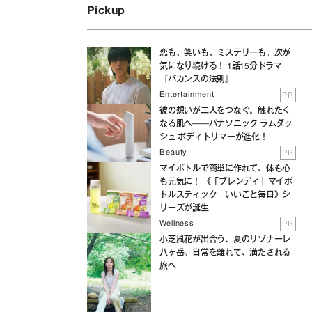
Pickup
恋も、笑いも、ミステリーも。次が
気になり続ける！ 1話15分ドラマ
『バカンスの法則』
Entertainment
PR
彼の想いが二人をつなぐ。触れたく
なる肌へ──パナソニック ラムダッ
シュ ボディトリマーが進化！
Beauty
PR
マイボトルで簡単に作れて、体も心
も元気に！ 《「ブレンディ」マイボ
トルスティック いいこと毎日》シ
リーズが誕生
Wellness
PR
小芝風花が出合う、夏のリゾナーレ
八ヶ岳。日常を離れて、満たされる
旅へ