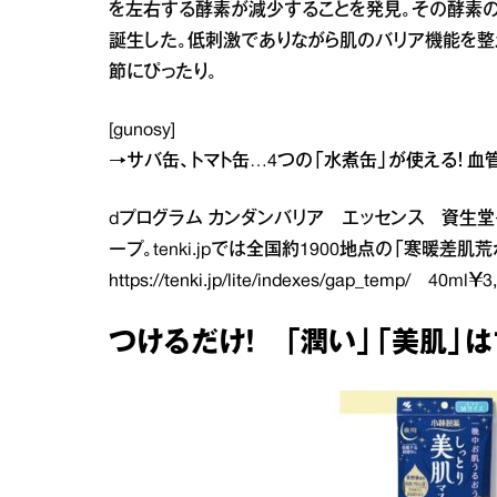
を左右する酵素が減少することを発見。その酵素
誕生した。低刺激でありながら肌のバリア機能を整
節にぴったり。
[gunosy]
→
サバ缶、トマト缶…4つの「水煮缶」が使える！ 
dプログラム カンダンバリア エッセンス 資生
ープ。tenki.jpでは全国約1900地点の「寒暖
https://tenki.jp/lite/indexes/gap_temp/
40ml￥3,
つけるだけ！ 「潤い」「美肌」は