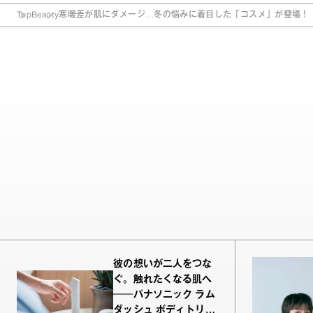
Top
Beauty
寒暖差が肌にダメージ…冬の悩みに着目した「コスメ」が登場！
彼の想いが二人をつな
ぐ。触れたくなる肌へ
──パナソニック ラム
ダッシュ ボディトリマ