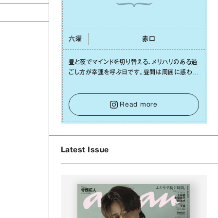
六曜
⾚⼝
昼と夜でマインドを切り替える、メリハリのある過
ごし⽅が幸運を呼ぶ⽇です。昼間は周囲に惑わさ
れず、「⾃分の本分を淡々と全うする」ブレない軸
をキープして。そして夜は、疲れや寂しさから⽢
い⾔葉に流されないよう、⼼にしっかりブレーキ
Read more
をかけること。この意識の切り替えが、あなたに
確かな安⼼感をもたらすはずです。
Latest Issue