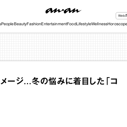
We
s
People
Beauty
Fashion
Entertainment
Food
Lifestyle
Wellness
Horoscop
メージ…冬の悩みに着目した「コ