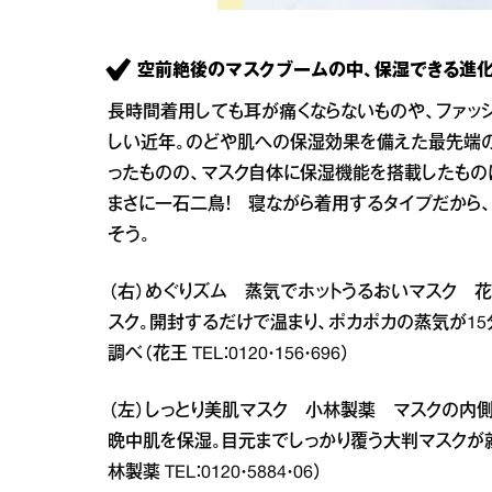
空前絶後のマスクブームの中、保湿できる進化
長時間着用しても耳が痛くならないものや、ファッ
しい近年。のどや肌への保湿効果を備えた最先端
ったものの、マスク自体に保湿機能を搭載したもの
まさに一石二鳥！ 寝ながら着用するタイプだから
そう。
（右）めぐりズム 蒸気でホットうるおいマスク 
スク。開封するだけで温まり、ポカポカの蒸気が15
調べ（花王 TEL：0120・156・696）
（左）しっとり美肌マスク 小林製薬 マスクの内
晩中肌を保湿。目元までしっかり覆う大判マスクが就
林製薬 TEL：0120・5884・06）