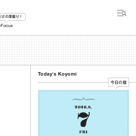
bだけの深掘り！
e
Focus
Today's Koyomi
今日の暦
2026
.
8
.
7
FRI