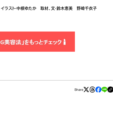
島慶子 イラスト・中根ゆたか 取材、文・鈴木恵美 野崎千衣子
Share