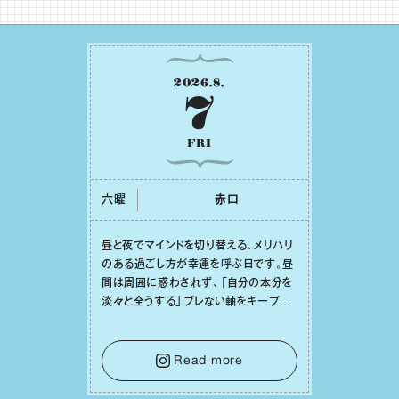
2026
.
8
.
7
FRI
六曜
⾚⼝
昼と夜でマインドを切り替える、メリハリ
のある過ごし⽅が幸運を呼ぶ⽇です。昼
間は周囲に惑わされず、「⾃分の本分を
淡々と全うする」ブレない軸をキープし
て。そして夜は、疲れや寂しさから⽢い
⾔葉に流されないよう、⼼にしっかりブ
レーキをかけること。この意識の切り替
Read more
えが、あなたに確かな安⼼感をもたらす
はずです。