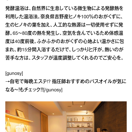
発酵温浴は、自然界に生息している微生物による発酵熱を
利用した温浴法。奈良県吉野産ヒノキ100％のおがくずに、
生のヒノキの葉を加え、人工的な熱源は一切使用せずに発
酵。65～80度の熱を発生し、空気を含んでいるため体感温
度は40度前後。ふかふかのおがくずの心地よい温かさに包
まれ、約15分間入浴するだけで、しっかりと汗が。熱いのが
苦手な方は、スタッフが温度調整してくれるのでご安心を。
[gunosy]
→
自宅で毎晩エステ!? 指圧師おすすめのバスオイルが気に
なる～！
もチェック！！[/gunosy]