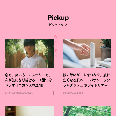
Pickup
ピックアップ
Today's Update
恋も、笑いも、ミステリーも。
彼の想いが二人をつなぐ。触れ
次が気になり続ける！ 1話15分
たくなる肌へ──パナソニック
ドラマ『バカンスの法則』
ラムダッシュ ボディトリマーが
進化！
PR
PR
Entertainment
2026.8.7
Beauty
2026.8.5