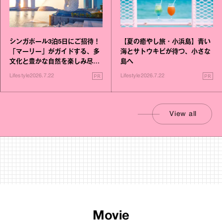
シンガポール3泊5日にご招待！
【夏の癒やし旅・小浜島】青い
「マーリー」がガイドする、多
海とサトウキビが待つ、小さな
文化と豊かな自然を楽しみ尽く
島へ
す旅
PR
PR
Lifestyle
2026.7.22
Lifestyle
2026.7.22
View all
Movie