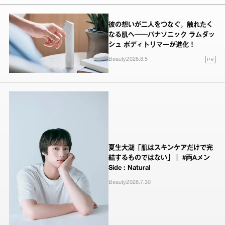
彼の想いが二人をつなぐ。触れたく
なる肌へ──パナソニック ラムダッ
シュ ボディトリマーが進化！
PR
Beauty
2026.8.5
夏生大湖「肌はスキンケアだけで完
結するものではない」｜ #両Aメン
Side : Natural
Beauty
2026.7.30