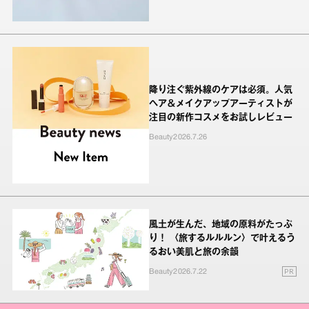
降り注ぐ紫外線のケアは必須。人気
ヘア＆メイクアップアーティストが
注目の新作コスメをお試しレビュー
Beauty
2026.7.26
風土が生んだ、地域の原料がたっぷ
り！ 〈旅するルルルン〉で叶えるう
るおい美肌と旅の余韻
PR
Beauty
2026.7.22