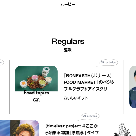
ムービー
Regulars
連載
40
articles
36
article
ier
『BONEARTH（ボナース）
ー アトリエ
FOOD MARKET』のベジタ
クレープ キャ
ブルクラフトアイスクリーム
か｜chico
｜真野知子の「おいしいギ
おいしいギフト
”
ト」
53
articles
【timelesz project ＃ここか
ら始まる物語】原嘉孝「タイプ