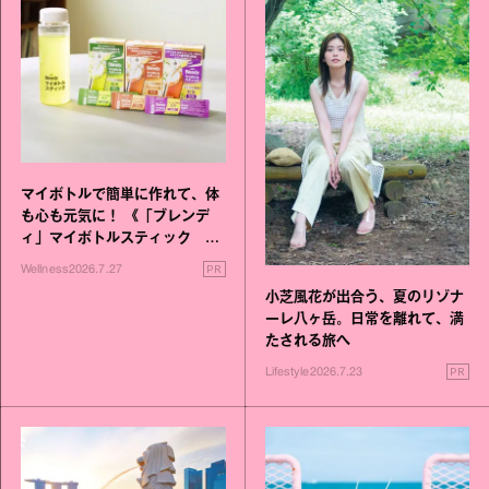
マイボトルで簡単に作れて、体
も心も元気に！ 《「ブレンデ
ィ」マイボトルスティック い
いこと毎日》シリーズが誕生
PR
Wellness
2026.7.27
小芝風花が出合う、夏のリゾナ
ーレ八ヶ岳。日常を離れて、満
たされる旅へ
PR
Lifestyle
2026.7.23