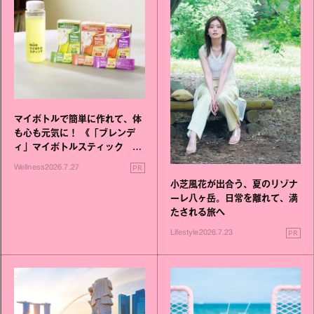
マイボトルで簡単に作れて、体
も心も元気に！ 《「ブレンデ
ィ」マイボトルスティック い
いこと毎日》シリーズが誕生
PR
Wellness
2026.7.27
小芝風花が出合う、夏のリゾナ
ーレ八ヶ岳。日常を離れて、満
たされる旅へ
PR
Lifestyle
2026.7.23