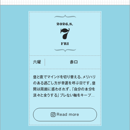
2026
.
8
.
7
FRI
六曜
⾚⼝
昼と夜でマインドを切り替える、メリハリ
のある過ごし⽅が幸運を呼ぶ⽇です。昼
間は周囲に惑わされず、「⾃分の本分を
淡々と全うする」ブレない軸をキープし
て。そして夜は、疲れや寂しさから⽢い
⾔葉に流されないよう、⼼にしっかりブ
レーキをかけること。この意識の切り替
Read more
えが、あなたに確かな安⼼感をもたらす
はずです。