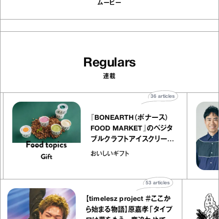
ムービー
Regulars
連載
s
36
articles
『BONEARTH（ボナース）
FOOD MARKET』のベジタ
ャ
ブルクラフトアイスクリーム
o
｜真野知子の「おいしいギフ
おいしいギフト
ト」
53
articles
【timelesz project ＃ここか
ら始まる物語】原嘉孝「タイプ