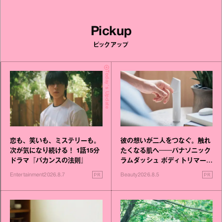
Pickup
ピックアップ
Today's Update
恋も、笑いも、ミステリーも。
彼の想いが二人をつなぐ。触れ
次が気になり続ける！ 1話15分
たくなる肌へ──パナソニック
ドラマ『バカンスの法則』
ラムダッシュ ボディトリマーが
進化！
PR
PR
Entertainment
2026.8.7
Beauty
2026.8.5