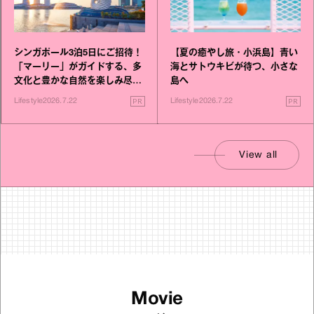
シンガポール3泊5日にご招待！
【夏の癒やし旅・小浜島】青い
「マーリー」がガイドする、多
海とサトウキビが待つ、小さな
文化と豊かな自然を楽しみ尽く
島へ
す旅
PR
PR
Lifestyle
2026.7.22
Lifestyle
2026.7.22
View all
Movie