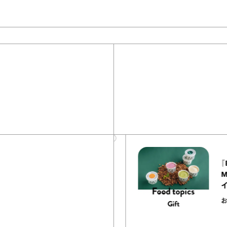
40
articles
『EQUALLY atelier NOLE（イクアリ
ー アトリエ ノーレ）』のミルクレープ
キャラメルバニーユほか｜chico
の“お菓子な宝物”
お菓子な宝物