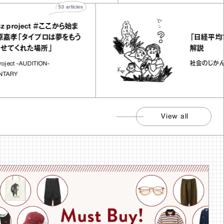
53
articles
oject ＃ここから始ま
「日経平均7万円超
タイプロは夢をもう
解説
れた場所」
社会のじかん
AUDITION-
View all