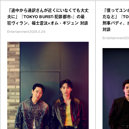
「途中から通訳さんが近くにいなくても大丈
「僕ってユン
夫に」『TOKYO BURST-犯罪都市-』の最
だなと」『TOK
狂ヴィラン、福士蒼汰×オム・ギジュン 対談
刑事バディ、
対談
Entertainment
2026.5.26
Entertainment
20