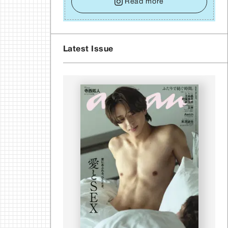
い⾔葉に流されないよう、⼼にしっかりブレーキ
Read more
をかけること。この意識の切り替えが、あなたに
確かな安⼼感をもたらすはずです。
Latest Issue