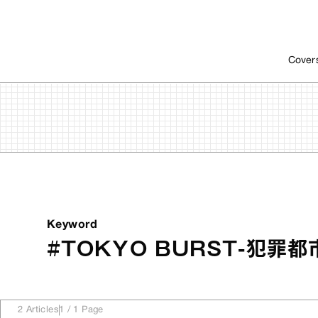
Cover
Keyword
#TOKYO BURST-犯罪都
2
Articles
1
/
1
Page