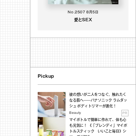
No.2507
8月5日
愛とSEX
Pickup
彼の想いが二人をつなぐ。触れたく
なる肌へ──パナソニック ラムダッ
シュ ボディトリマーが進化！
Beauty
PR
マイボトルで簡単に作れて、体も心
も元気に！ 《「ブレンディ」マイボ
トルスティック いいこと毎日》シ