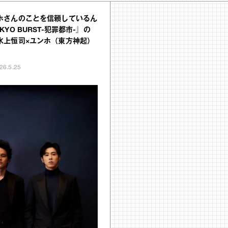
ホさんのことを信頼しているん
YO BURST-犯罪都市-』の
水上恒司×ユンホ（東方神起）
26.5.25