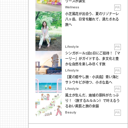
リーズが誕生
Wellness
PR
小芝風花が出合う、夏のリゾナーレ
八ヶ岳。日常を離れて、満たされる
旅へ
Lifestyle
PR
シンガポール3泊5日にご招待！ 「マ
ーリー」がガイドする、多文化と豊
かな自然を楽しみ尽くす旅
Lifestyle
PR
【夏の癒やし旅・小浜島】青い海と
サトウキビが待つ、小さな島へ
Lifestyle
PR
風土が生んだ、地域の原料がたっぷ
り！ 〈旅するルルルン〉で叶えるう
るおい美肌と旅の余韻
Beauty
PR