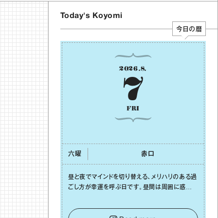
Today's Koyomi
今日の暦
2026
.
8
.
7
FRI
六曜
⾚⼝
昼と夜でマインドを切り替える、メリハリのある過
ごし⽅が幸運を呼ぶ⽇です。昼間は周囲に惑わさ
れず、「⾃分の本分を淡々と全うする」ブレない軸
をキープして。そして夜は、疲れや寂しさから⽢