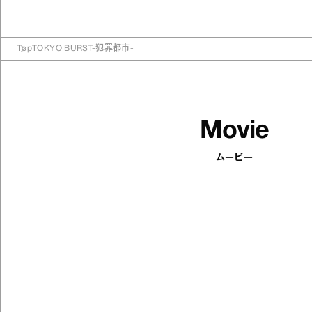
Top
TOKYO BURST-犯罪都市-
Movie
ムービー
502
articles
印象がパッと変わる！ 顔まわりを華
やかにするアクセサリーを集めまし
た
Antenna / Fashion