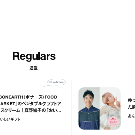
Regulars
連載
36
articles
『BONEARTH（ボナース）FOOD
MARKET』のベジタブルクラフトア
イスクリーム｜真野知子の「おいし
いギフト」
おいしいギフト