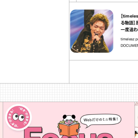
37
articles
【timelesz pr
AOYA（エビス ヤオヤ）』
る物語】原嘉孝「
キ あけがらし｜宇賀
一度追わせてく
いおつまみ」
timelesz project -
DOCUMENTARY