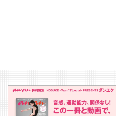
『YEBISU Y
の河内鴨のタタ
なつみ「ほろ酔
ほろ酔いおつまみ