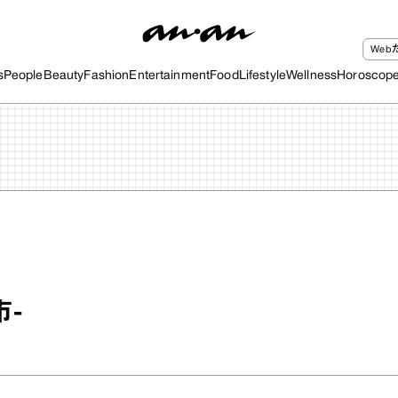
We
s
People
Beauty
Fashion
Entertainment
Food
Lifestyle
Wellness
Horoscop
市-