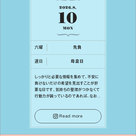
2026
.
8
.
10
MON
六曜
先負
選日
⺟倉⽇
しっかりと必要な情報を集めて、不安に
負けないだけの希望を⾒出すことが肝
要な⽇です。気持ちの整理がつかなくて
⾏動⼒が鈍っているのであれば、なおさ
ら判断材料を揃えることが積極的な⼀歩
を踏み出すのに役⽴つはず。また、広い
意味での「癒し」や「治療」が必要な⽇で
Read more
もあり、特に⼈間関係の改善は課題の⼀
つです。