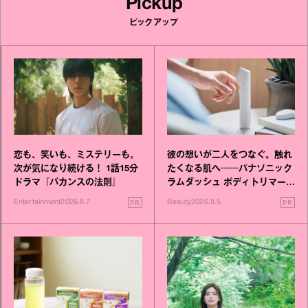
Pickup
ピックアップ
恋も、笑いも、ミステリーも。
彼の想いが二人をつなぐ。触れ
次が気になり続ける！ 1話15分
たくなる肌へ──パナソニック
ドラマ『バカンスの法則』
ラムダッシュ ボディトリマーが
進化！
PR
PR
Entertainment
2026.8.7
Beauty
2026.8.5