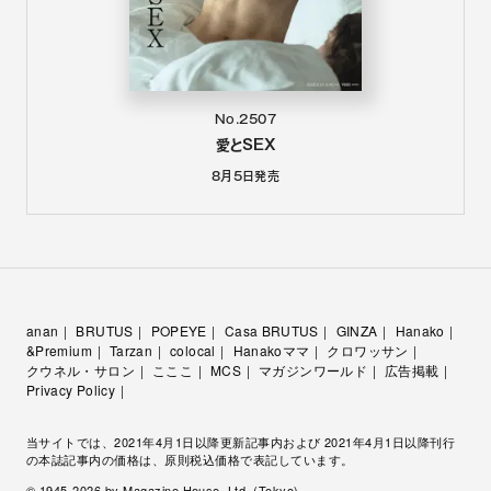
No.2507
愛とSEX
8月5日
発売
anan
BRUTUS
POPEYE
Casa BRUTUS
GINZA
Hanako
&Premium
Tarzan
colocal
Hanakoママ
クロワッサン
クウネル・サロン
こここ
MCS
マガジンワールド
広告掲載
Privacy Policy
当サイトでは、2021年4月1日以降更新記事内および 2021年4月1日以降刊行
の本誌記事内の価格は、原則税込価格で表記しています。
© 1945-
2026
by Magazine House, Ltd. (Tokyo)