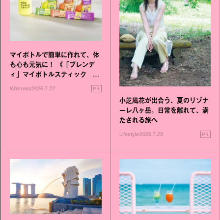
マイボトルで簡単に作れて、体
も心も元気に！ 《「ブレンデ
ィ」マイボトルスティック い
いこと毎日》シリーズが誕生
PR
Wellness
2026.7.27
小芝風花が出合う、夏のリゾナ
ーレ八ヶ岳。日常を離れて、満
たされる旅へ
PR
Lifestyle
2026.7.23