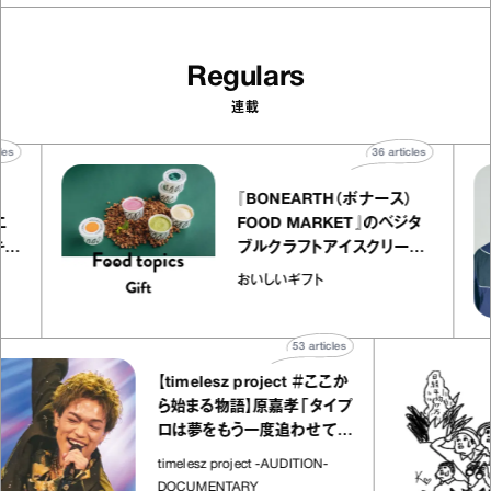
Regulars
連載
articles
36
articles
『BONEARTH（ボナース）
トリエ
FOOD MARKET』のベジタ
プ キャ
ブルクラフトアイスクリーム
hico
｜真野知子の「おいしいギフ
おいしいギフト
ト」
53
articles
【timelesz project ＃ここか
ら始まる物語】原嘉孝「タイプ
ロは夢をもう一度追わせてく
れた場所」
timelesz project -AUDITION-
DOCUMENTARY