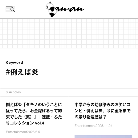
今日の暦
Keyword
#例えば炎
3
Articles
例えば炎「タキノのいうことに
中学からの幼馴染みのお笑いコ
従ってたら、お金稼げるって約
ンビ・例えば炎、今に至るまで
束でした（笑）」｜連載・ふた
の贈り物遍歴は？
りコレクション vol.4
Entertainment
2025.11.24
Entertainment
2026.6.5