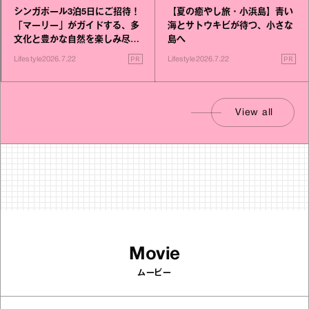
シンガポール3泊5日にご招待！
【夏の癒やし旅・小浜島】青い
「マーリー」がガイドする、多
海とサトウキビが待つ、小さな
文化と豊かな自然を楽しみ尽く
島へ
す旅
PR
PR
Lifestyle
2026.7.22
Lifestyle
2026.7.22
View all
Movie
ムービー