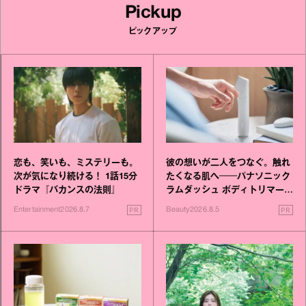
Pickup
ピックアップ
恋も、笑いも、ミステリーも。
彼の想いが二人をつなぐ。触れ
次が気になり続ける！ 1話15分
たくなる肌へ──パナソニック
ドラマ『バカンスの法則』
ラムダッシュ ボディトリマーが
進化！
PR
PR
Entertainment
2026.8.7
Beauty
2026.8.5