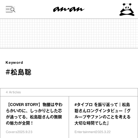
今日の暦
Keyword
#松島聡
4
Articles
【COVER STORY】物腰はやわ
#タイプロ を振り返って｜松島
らかいのに、しっかりとした芯
聡さんロングインタビュー「グ
が通ってる。松島聡さんの無限
ループやファンのことを考える
の魅力が全開！
大切な時間でした」
Covers
2025.9.23
Entertainment
2025.3.22