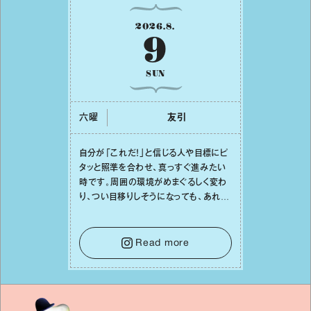
2026
.
8
.
9
SUN
六曜
友引
⾃分が「これだ！」と信じる⼈や⽬標にピ
タッと照準を合わせ、真っすぐ進みたい
時です。周囲の環境がめまぐるしく変わ
り、つい⽬移りしそうになっても、あれこ
れ迷う必要はありません。余計なノイズ
をそっと⼿放し、⽬の前のことに集中しま
しょう。そのブレない決意が、あなたにと
Read more
って有意義で安定した成果を引き寄せま
す。