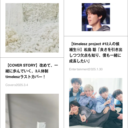
【timelesz project #12人の候
補生⑩】松島 聡「良さを引き出
しつつ欠点も知り、僕も一緒に
成長したい」
【COVER STORY】改めて、一
Entertainment
2025.1.30
緒に歩んでいく。3人体制
timeleszラストカバー！
Covers
2025.3.4