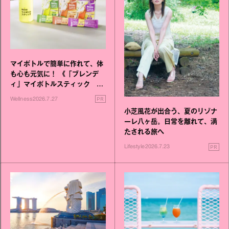
マイボトルで簡単に作れて、体
も心も元気に！ 《「ブレンデ
ィ」マイボトルスティック い
いこと毎日》シリーズが誕生
PR
Wellness
2026.7.27
小芝風花が出合う、夏のリゾナ
ーレ八ヶ岳。日常を離れて、満
たされる旅へ
PR
Lifestyle
2026.7.23