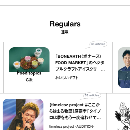
Regulars
連載
les
36
articles
『BONEARTH（ボナース）
エ
FOOD MARKET』のベジタ
キャ
ブルクラフトアイスクリーム
co
｜真野知子の「おいしいギフ
おいしいギフト
ト」
53
articles
【timelesz project ＃ここか
ら始まる物語】原嘉孝「タイプ
ロは夢をもう一度追わせてく
れた場所」
timelesz project -AUDITION-