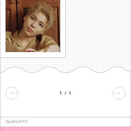
1
/
1
Top
SHUNTO