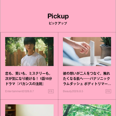
Pickup
ピックアップ
恋も、笑いも、ミステリーも。
彼の想いが二人をつなぐ。触れ
次が気になり続ける！ 1話15分
たくなる肌へ──パナソニック
ドラマ『バカンスの法則』
ラムダッシュ ボディトリマーが
進化！
PR
PR
Entertainment
2026.8.7
Beauty
2026.8.5