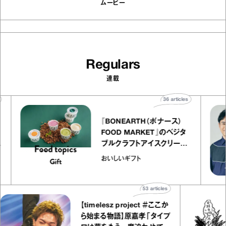
ムービー
Regulars
連載
icles
36
articles
『BONEARTH（ボナース）
リエ
FOOD MARKET』のベジタ
 キャ
ブルクラフトアイスクリーム
ico
｜真野知子の「おいしいギフ
おいしいギフト
ト」
53
articles
【timelesz project ＃ここか
ら始まる物語】原嘉孝「タイプ