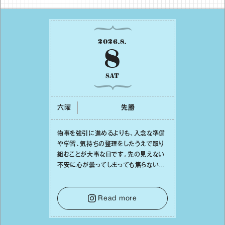
2026
.
8
.
8
SAT
六曜
先勝
物事を強引に進めるよりも、⼊念な準備
や学習、気持ちの整理をしたうえで取り
組むことが⼤事な⽇です。先の⾒えない
不安に⼼が曇ってしまっても焦らない
で。意思を伝える⼯夫をしたり、あなた⾃
⾝や疲れていそうな⼈をいたわることに
時間を使いましょう。ここでしっかりとエ
Read more
ネルギーを蓄え、困難を乗り越える⼒に
変えましょう。