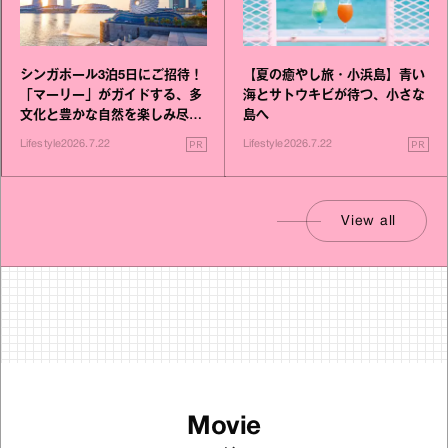
シンガポール3泊5日にご招待！
【夏の癒やし旅・小浜島】青い
「マーリー」がガイドする、多
海とサトウキビが待つ、小さな
文化と豊かな自然を楽しみ尽く
島へ
す旅
PR
PR
Lifestyle
2026.7.22
Lifestyle
2026.7.22
View all
Movie