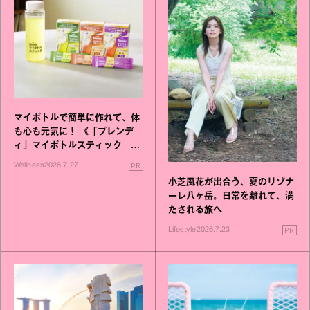
マイボトルで簡単に作れて、体
も心も元気に！ 《「ブレンデ
ィ」マイボトルスティック い
いこと毎日》シリーズが誕生
PR
Wellness
2026.7.27
小芝風花が出合う、夏のリゾナ
ーレ八ヶ岳。日常を離れて、満
たされる旅へ
PR
Lifestyle
2026.7.23