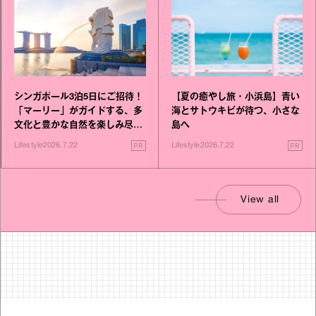
シンガポール3泊5日にご招待！
【夏の癒やし旅・小浜島】青い
「マーリー」がガイドする、多
海とサトウキビが待つ、小さな
文化と豊かな自然を楽しみ尽く
島へ
す旅
PR
PR
Lifestyle
2026.7.22
Lifestyle
2026.7.22
View all