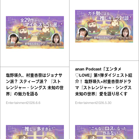
anan Podcast「エンタメ
塩野瑛久、村重杏奈はジョナサ
♡LOVE」第1弾ダイジェスト紹
ン派？ スティーブ派？ 『スト
介！ 塩野瑛久×村重杏奈がドラ
レンジャー・シングス 未知の世
マ『ストレンジャー・シングス
界』の魅力を語る
未知の世界』愛を語り尽くす
Entertainment
2026.6.6
Entertainment
2026.5.30