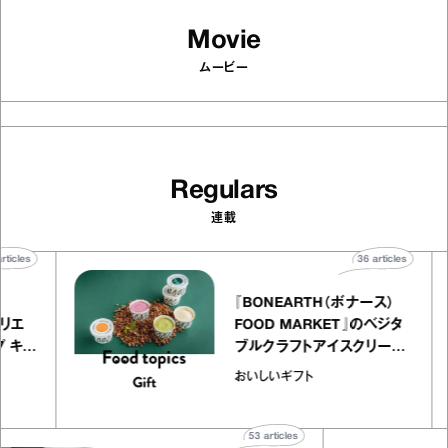
Movie
ムービー
Regulars
連載
40
articles
36
articles
『BONEARTH（ボナース）
 アトリエ
FOOD MARKET』のベジタ
ープ キャ
ブルクラフトアイスクリーム
chico
｜真野知子の「おいしいギフ
おいしいギフト
ト」
53
articles