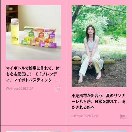
マイボトルで簡単に作れて、体
も心も元気に！ 《「ブレンデ
ィ」マイボトルスティック い
いこと毎日》シリーズが誕生
PR
Wellness
2026.7.27
小芝風花が出合う、夏のリゾナ
ーレ八ヶ岳。日常を離れて、満
たされる旅へ
PR
Lifestyle
2026.7.23