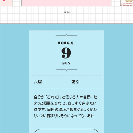
2026
.
8
.
9
SUN
六曜
友引
⾃分が「これだ！」と信じる⼈や⽬標にピ
タッと照準を合わせ、真っすぐ進みたい
時です。周囲の環境がめまぐるしく変わ
り、つい⽬移りしそうになっても、あれこ
れ迷う必要はありません。余計なノイズ
をそっと⼿放し、⽬の前のことに集中しま