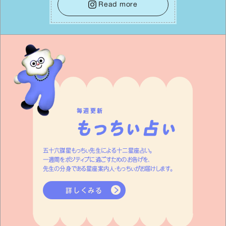
しょう。そのブレない決意が、あなたにと
Read more
って有意義で安定した成果を引き寄せま
す。
毎週更新
五十六謀星もっちぃ先生による十二星座占い。
一週間をポジティブに過ごすためのお告げを、
先生の分身である星座案内人・もっちぃがお届けします。
詳しくみる