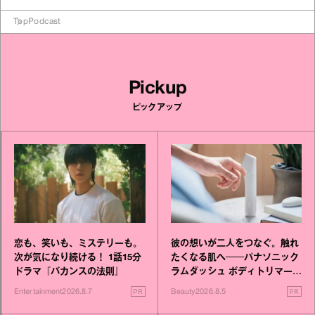
Top
Podcast
Pickup
ピックアップ
恋も、笑いも、ミステリーも。
彼の想いが二人をつなぐ。触れ
次が気になり続ける！ 1話15分
たくなる肌へ──パナソニック
ドラマ『バカンスの法則』
ラムダッシュ ボディトリマーが
進化！
PR
PR
Entertainment
2026.8.7
Beauty
2026.8.5