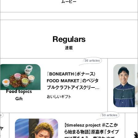
ムービー
Regulars
連載
36
articles
『BONEARTH（ボナース）
FOOD MARKET』のベジタ
ブルクラフトアイスクリーム
｜真野知子の「おいしいギフ
おいしいギフト
ト」
53
articles
【timelesz project ＃ここか
ら始まる物語】原嘉孝「タイプ