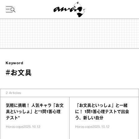
今日の暦
Keyword
#お文具
2
Articles
気軽に挑戦！ 人気キャラ「お文
「お文具といっしょ」と一緒
具といっしょ」と“1問1答心理
に！ 1問1答心理テストで出会
テスト”
う、新しい自分
Horoscope
2025.10.12
Horoscope
2025.10.12