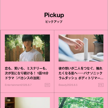
Pickup
ピックアップ
恋も、笑いも、ミステリーも。
彼の想いが二人をつなぐ。触れ
次が気になり続ける！ 1話15分
たくなる肌へ──パナソニック
ドラマ『バカンスの法則』
ラムダッシュ ボディトリマーが
進化！
PR
PR
Entertainment
2026.8.7
Beauty
2026.8.5