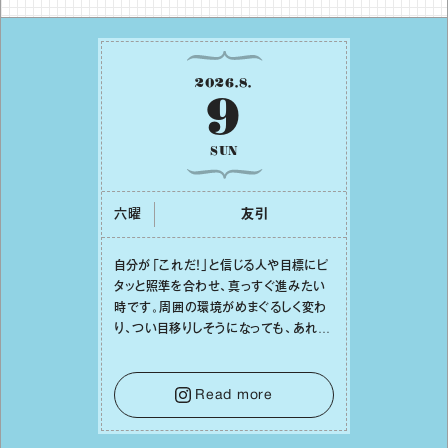
2026
.
8
.
9
SUN
六曜
友引
⾃分が「これだ！」と信じる⼈や⽬標にピ
タッと照準を合わせ、真っすぐ進みたい
時です。周囲の環境がめまぐるしく変わ
り、つい⽬移りしそうになっても、あれこ
れ迷う必要はありません。余計なノイズ
をそっと⼿放し、⽬の前のことに集中しま
しょう。そのブレない決意が、あなたにと
Read more
って有意義で安定した成果を引き寄せま
す。