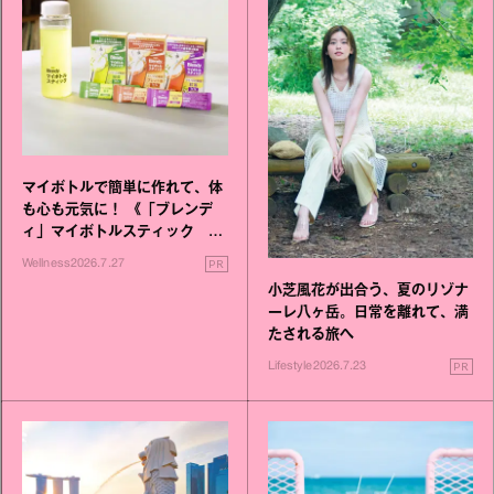
マイボトルで簡単に作れて、体
も心も元気に！ 《「ブレンデ
ィ」マイボトルスティック い
いこと毎日》シリーズが誕生
PR
Wellness
2026.7.27
小芝風花が出合う、夏のリゾナ
ーレ八ヶ岳。日常を離れて、満
たされる旅へ
PR
Lifestyle
2026.7.23