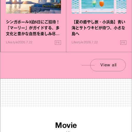
シンガポール3泊5日にご招待！
【夏の癒やし旅・小浜島】青い
「マーリー」がガイドする、多
海とサトウキビが待つ、小さな
文化と豊かな自然を楽しみ尽く
島へ
す旅
PR
PR
Lifestyle
2026.7.22
Lifestyle
2026.7.22
View all
Movie