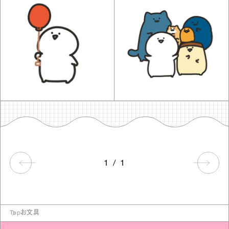
1
/
1
Top
お文具