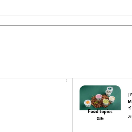
40
articles
『EQUALLY atelier NOLE（イクアリ
ー アトリエ ノーレ）』のミルクレープ
キャラメルバニーユほか｜chico
の“お菓子な宝物”
お菓子な宝物