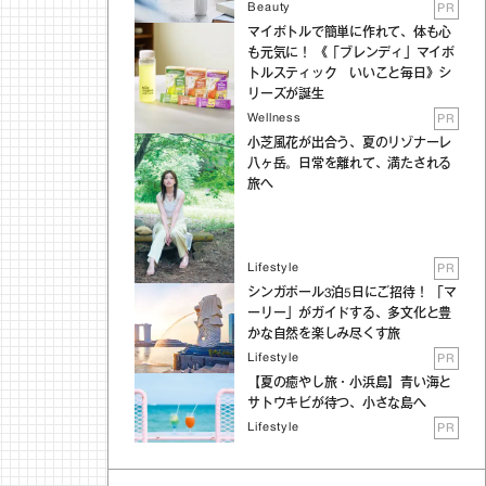
Beauty
PR
マイボトルで簡単に作れて、体も心
も元気に！ 《「ブレンディ」マイボ
トルスティック いいこと毎日》シ
リーズが誕生
Wellness
PR
小芝風花が出合う、夏のリゾナーレ
八ヶ岳。日常を離れて、満たされる
旅へ
Lifestyle
PR
シンガポール3泊5日にご招待！ 「マ
ーリー」がガイドする、多文化と豊
かな自然を楽しみ尽くす旅
Lifestyle
PR
【夏の癒やし旅・小浜島】青い海と
サトウキビが待つ、小さな島へ
Lifestyle
PR