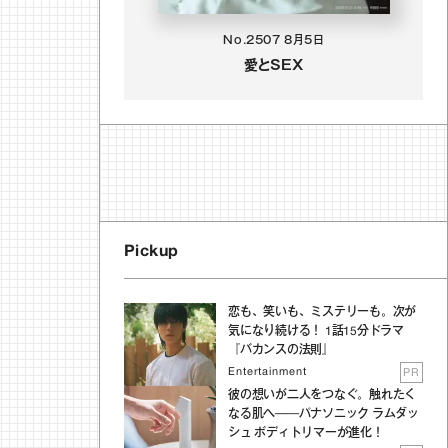
No.2507
8月5日
愛とSEX
Pickup
恋も、笑いも、ミステリーも。次が
気になり続ける！ 1話15分ドラマ
『バカンスの法則』
Entertainment
PR
彼の想いが二人をつなぐ。触れたく
なる肌へ──パナソニック ラムダッ
シュ ボディトリマーが進化！