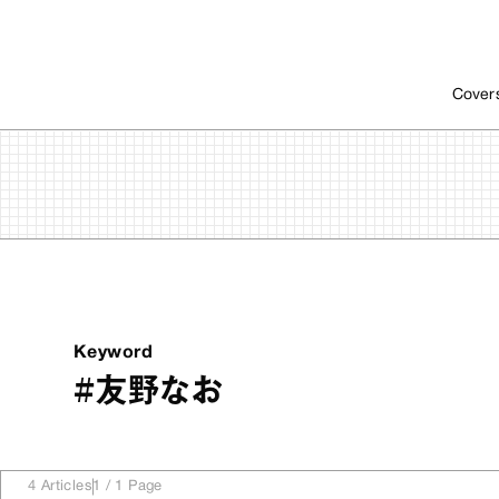
Cover
Keyword
#友野なお
4
Articles
1
/
1
Page