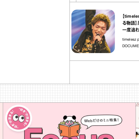
37
articles
【timelesz pr
AOYA（エビス ヤオヤ）』
る物語】原嘉孝
タキ あけがらし｜宇賀
一度追わせてく
酔いおつまみ」
timelesz project 
み
DOCUMENTARY