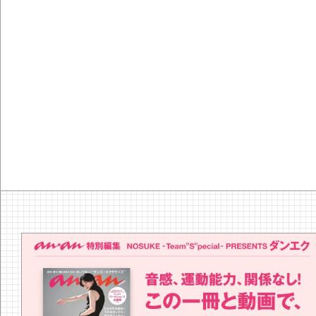
『YEBISU Y
の河内鴨のタ
なつみ「ほろ
ほろ酔いおつま