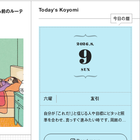
Today's Koyomi
る前のルーテ
今日の暦
2026
.
8
.
9
SUN
六曜
友引
⾃分が「これだ！」と信じる⼈や⽬標にピタッと照
準を合わせ、真っすぐ進みたい時です。周囲の環
境がめまぐるしく変わり、つい⽬移りしそうになっ
ても、あれこれ迷う必要はありません。余計なノ