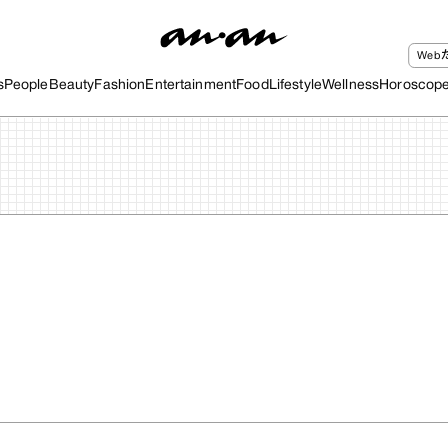
We
s
People
Beauty
Fashion
Entertainment
Food
Lifestyle
Wellness
Horoscop