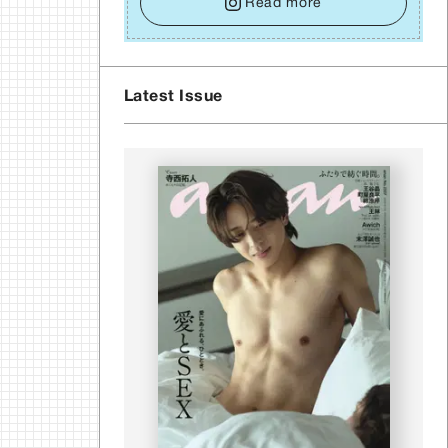
イズをそっと⼿放し、⽬の前のことに集中しましょ
Read more
う。そのブレない決意が、あなたにとって有意義
で安定した成果を引き寄せます。
Latest Issue