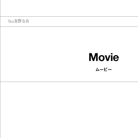
Top
友野なお
Movie
ムービー
502
articles
印象がパッと変わる！ 顔まわりを華
やかにするアクセサリーを集めまし
た
Antenna / Fashion