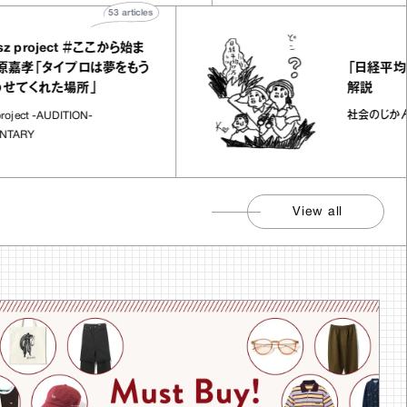
53
articles
oject ＃ここから始ま
「日経平均7万円
「タイプロは夢をもう
解説
れた場所」
社会のじかん
-AUDITION-
View all