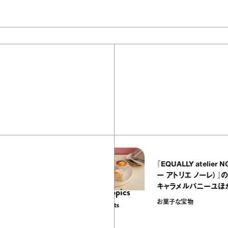
502
articles
わる！ 顔まわりを華
『EQUALLY at
クセサリーを集めまし
ー アトリエ ノ
キャラメルバニー
の“お菓子な宝物
ion
お菓子な宝物