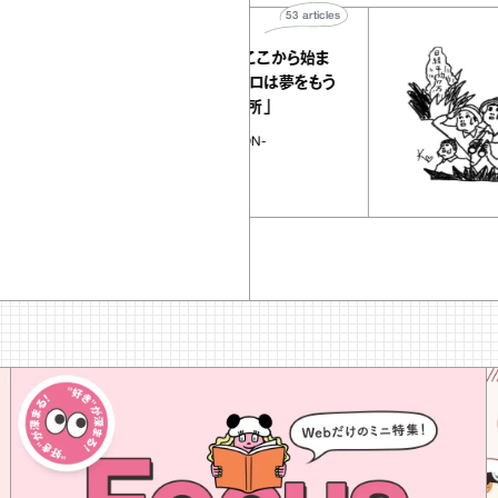
53
articles
【timelesz project ＃ここから始ま
る物語】原嘉孝「タイプロは夢をもう
一度追わせてくれた場所」
timelesz project -AUDITION-
DOCUMENTARY