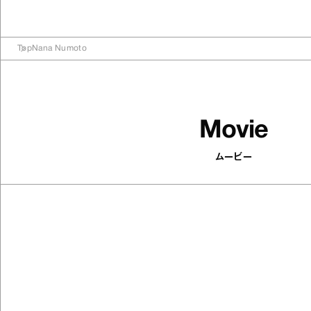
Top
Nana Numoto
Movie
ムービー
74
articles
お出かけ先でも涼しげな
印象がパッと変
されて。シャーベットカラ
やかにするア
つ
た
ods
Antenna / Fash