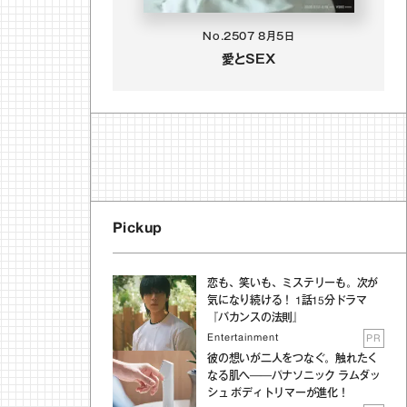
No.2507
8月5日
愛とSEX
Pickup
恋も、笑いも、ミステリーも。次が
気になり続ける！ 1話15分ドラマ
『バカンスの法則』
Entertainment
PR
彼の想いが二人をつなぐ。触れたく
なる肌へ──パナソニック ラムダッ
シュ ボディトリマーが進化！