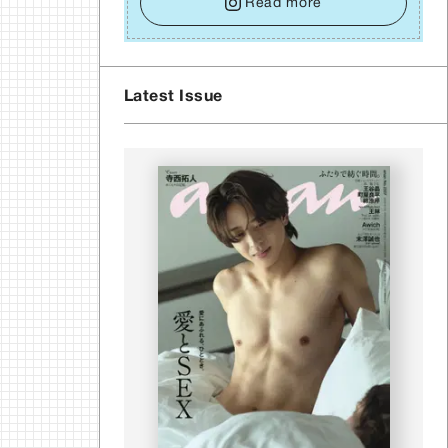
イズをそっと⼿放し、⽬の前のことに集中しましょ
Read more
う。そのブレない決意が、あなたにとって有意義
で安定した成果を引き寄せます。
Latest Issue