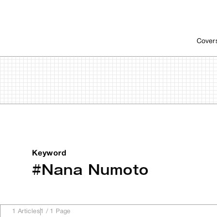
Cover
Keyword
#Nana Numoto
1
Articles
1
/
1
Page