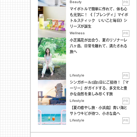
Beauty
PR
マイボトルで簡単に作れて、体も心
も元気に！ 《「ブレンディ」マイボ
トルスティック いいこと毎日》シ
リーズが誕生
Wellness
PR
小芝風花が出合う、夏のリゾナーレ
八ヶ岳。日常を離れて、満たされる
旅へ
Lifestyle
PR
シンガポール3泊5日にご招待！ 「マ
ーリー」がガイドする、多文化と豊
かな自然を楽しみ尽くす旅
Lifestyle
PR
【夏の癒やし旅・小浜島】青い海と
サトウキビが待つ、小さな島へ
Lifestyle
PR