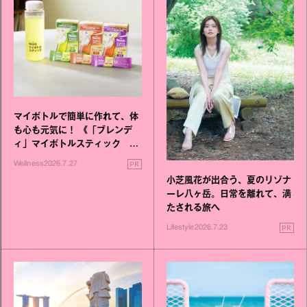
マイボトルで簡単に作れて、体
も心も元気に！ 《「ブレンデ
ィ」マイボトルスティック い
いこと毎日》シリーズが誕生
PR
Wellness
2026.7.27
小芝風花が出合う、夏のリゾナ
ーレ八ヶ岳。日常を離れて、満
たされる旅へ
PR
Lifestyle
2026.7.23