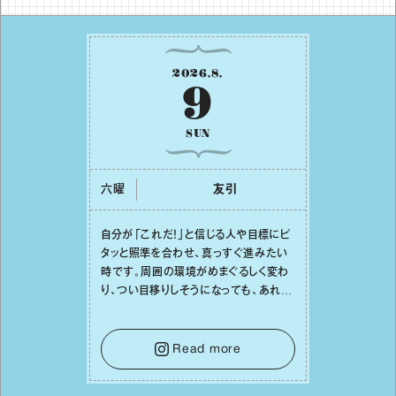
2026
.
8
.
9
SUN
六曜
友引
⾃分が「これだ！」と信じる⼈や⽬標にピ
タッと照準を合わせ、真っすぐ進みたい
時です。周囲の環境がめまぐるしく変わ
り、つい⽬移りしそうになっても、あれこ
れ迷う必要はありません。余計なノイズ
をそっと⼿放し、⽬の前のことに集中しま
しょう。そのブレない決意が、あなたにと
Read more
って有意義で安定した成果を引き寄せま
す。