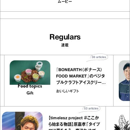
ムービー
Regulars
連載
les
36
articles
『BONEARTH（ボナース）
エ
FOOD MARKET』のベジタ
キャ
ブルクラフトアイスクリーム
co
｜真野知子の「おいしいギフ
おいしいギフト
ト」
53
articles
【timelesz project ＃ここか
ら始まる物語】原嘉孝「タイプ