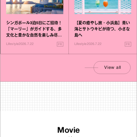
シンガポール3泊5日にご招待！
【夏の癒やし旅・小浜島】青い
「マーリー」がガイドする、多
海とサトウキビが待つ、小さな
文化と豊かな自然を楽しみ尽く
島へ
す旅
PR
PR
Lifestyle
2026.7.22
Lifestyle
2026.7.22
View all
Movie