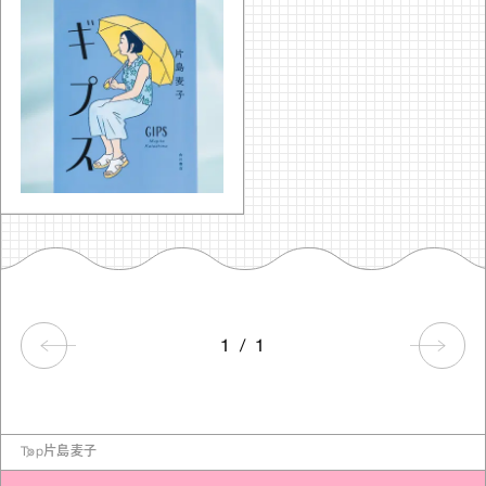
1
/
1
Top
片島麦子