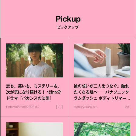
Pickup
ピックアップ
恋も、笑いも、ミステリーも。
彼の想いが二人をつなぐ。触れ
次が気になり続ける！ 1話15分
たくなる肌へ──パナソニック
ドラマ『バカンスの法則』
ラムダッシュ ボディトリマーが
進化！
PR
PR
Entertainment
2026.8.7
Beauty
2026.8.5