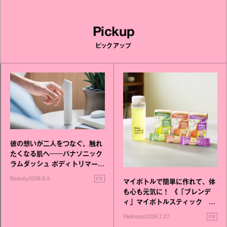
Pickup
ピックアップ
彼の想いが二人をつなぐ。触れ
たくなる肌へ──パナソニック
ラムダッシュ ボディトリマーが
進化！
PR
Beauty
2026.8.5
マイボトルで簡単に作れて、体
も心も元気に！ 《「ブレンデ
ィ」マイボトルスティック い
いこと毎日》シリーズが誕生
PR
Wellness
2026.7.27