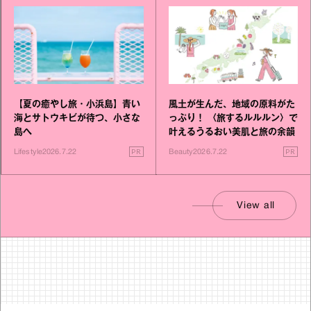
【夏の癒やし旅・小浜島】青い
風土が生んだ、地域の原料がた
海とサトウキビが待つ、小さな
っぷり！ 〈旅するルルルン〉で
島へ
叶えるうるおい美肌と旅の余韻
PR
PR
Lifestyle
2026.7.22
Beauty
2026.7.22
View all