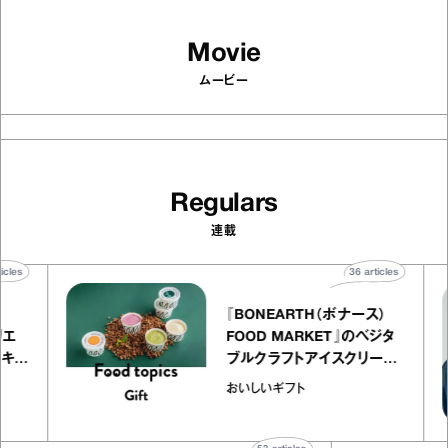
Movie
ムービー
Regulars
連載
0
articles
36
articles
『BONEARTH（ボナース）
アトリエ
FOOD MARKET』のベジタ
プ キャ
ブルクラフトアイスクリーム
hico
｜真野知子の「おいしいギフ
おいしいギフト
ト」