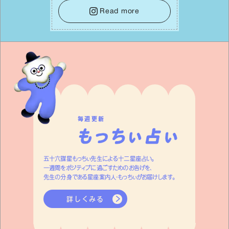
レーキをかけること。この意識の切り替
Read more
えが、あなたに確かな安⼼感をもたらす
はずです。
毎週更新
五十六謀星もっちぃ先生による十二星座占い。
一週間をポジティブに過ごすためのお告げを、
先生の分身である星座案内人・もっちぃがお届けします。
詳しくみる