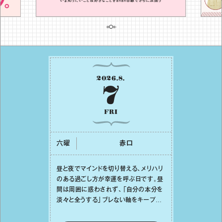
2026
.
8
.
7
FRI
六曜
⾚⼝
昼と夜でマインドを切り替える、メリハリ
のある過ごし⽅が幸運を呼ぶ⽇です。昼
間は周囲に惑わされず、「⾃分の本分を
淡々と全うする」ブレない軸をキープし
て。そして夜は、疲れや寂しさから⽢い
⾔葉に流されないよう、⼼にしっかりブ