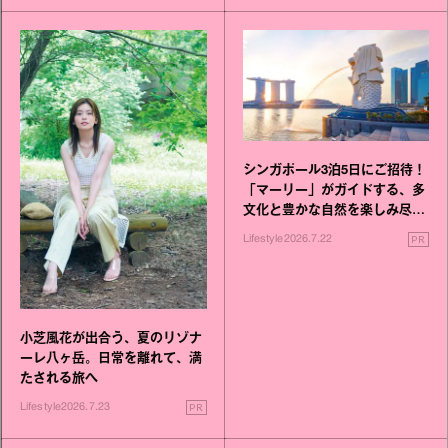
シンガポール3泊5日にご招待！
「マーリー」がガイドする、多
文化と豊かな自然を楽しみ尽く
す旅
PR
Lifestyle
2026.7.22
小芝風花が出合う、夏のリゾナ
ーレ八ヶ岳。日常を離れて、満
たされる旅へ
PR
Lifestyle
2026.7.23