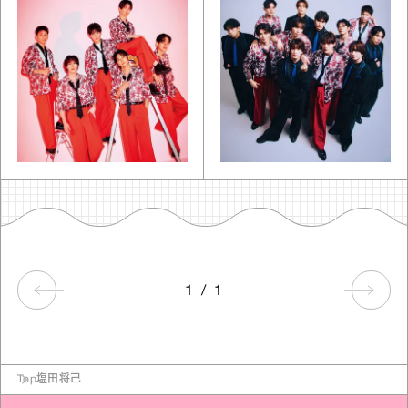
1
/
1
Top
塩田将己