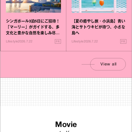
シンガポール3泊5日にご招待！
【夏の癒やし旅・小浜島】青い
「マーリー」がガイドする、多
海とサトウキビが待つ、小さな
文化と豊かな自然を楽しみ尽く
島へ
す旅
PR
PR
Lifestyle
2026.7.22
Lifestyle
2026.7.22
View all
Movie