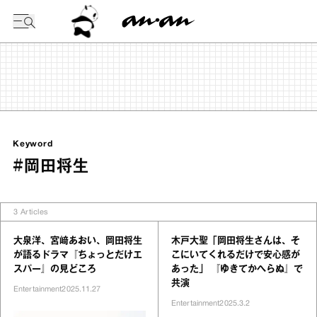
今日の暦
Keyword
#岡田将生
3
Articles
大泉洋、宮﨑あおい、岡田将生
木戸大聖「岡田将生さんは、そ
が語るドラマ『ちょっとだけエ
こにいてくれるだけで安心感が
スパー』の見どころ
あった」 『ゆきてかへらぬ』で
共演
Entertainment
2025.11.27
Entertainment
2025.3.2