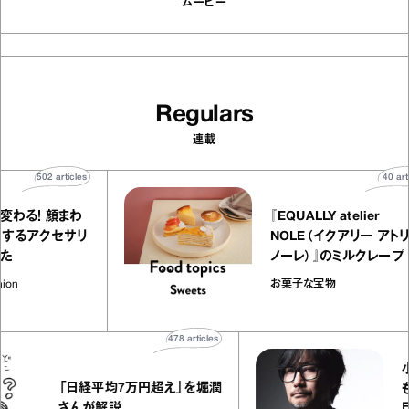
ムービー
Regulars
連載
502
articles
4
ッと変わる！ 顔まわ
『EQUALLY atelier
かにするアクセサリ
NOLE（イクアリー 
ました
ノーレ）』のミルクレー
ラメルバニーユほか｜c
Fashion
お菓子な宝物
の“お菓子な宝物”
478
articles
小島
「日経平均7万円超え」を堀潤
も大
さんが解説