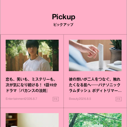
Pickup
ピックアップ
恋も、笑いも、ミステリーも。
彼の想いが二人をつなぐ。触れ
次が気になり続ける！ 1話15分
たくなる肌へ──パナソニック
ドラマ『バカンスの法則』
ラムダッシュ ボディトリマーが
進化！
PR
PR
Entertainment
2026.8.7
Beauty
2026.8.5