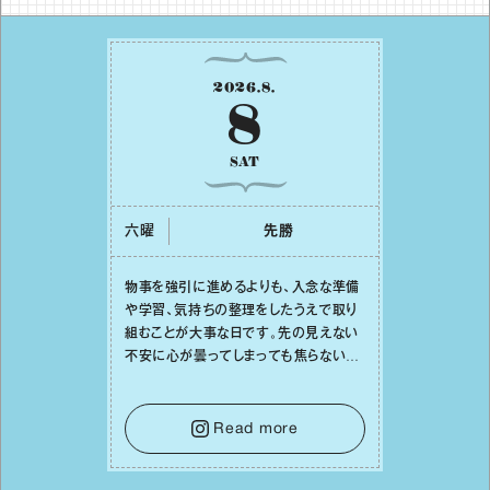
2026
.
8
.
8
SAT
六曜
先勝
物事を強引に進めるよりも、⼊念な準備
や学習、気持ちの整理をしたうえで取り
組むことが⼤事な⽇です。先の⾒えない
不安に⼼が曇ってしまっても焦らない
で。意思を伝える⼯夫をしたり、あなた⾃
⾝や疲れていそうな⼈をいたわることに
時間を使いましょう。ここでしっかりとエ
Read more
ネルギーを蓄え、困難を乗り越える⼒に
変えましょう。