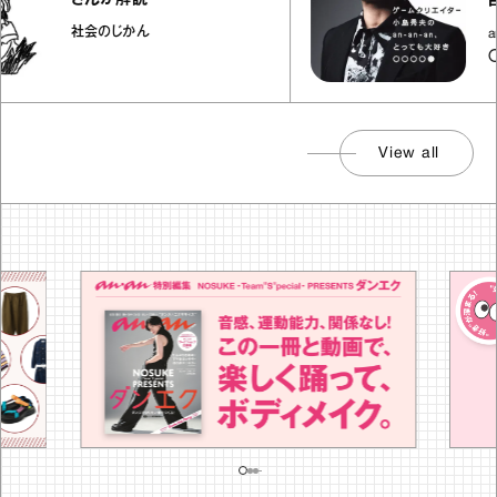
目『
社会のじかん
an-
〇●
View all