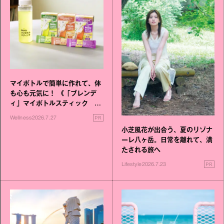
マイボトルで簡単に作れて、体
も心も元気に！ 《「ブレンデ
ィ」マイボトルスティック い
いこと毎日》シリーズが誕生
PR
Wellness
2026.7.27
小芝風花が出合う、夏のリゾナ
ーレ八ヶ岳。日常を離れて、満
たされる旅へ
PR
Lifestyle
2026.7.23