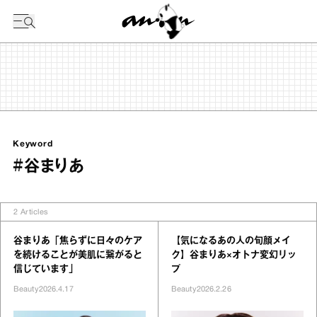
今日の暦
Keyword
#谷まりあ
2
Articles
谷まりあ「焦らずに日々のケア
【気になるあの人の旬顔メイ
を続けることが美肌に繋がると
ク】谷まりあ×オトナ変幻リッ
信じています」
プ
Beauty
2026.4.17
Beauty
2026.2.26