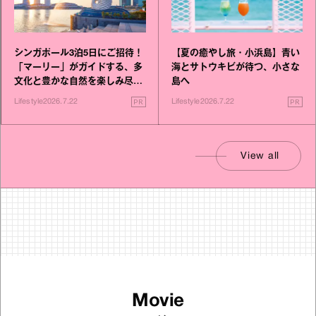
シンガポール3泊5日にご招待！
【夏の癒やし旅・小浜島】青い
「マーリー」がガイドする、多
海とサトウキビが待つ、小さな
文化と豊かな自然を楽しみ尽く
島へ
す旅
PR
PR
Lifestyle
2026.7.22
Lifestyle
2026.7.22
View all
Movie