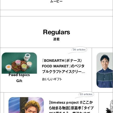
ムービー
Regulars
連載
36
articles
『BONEARTH（ボナース）
FOOD MARKET』のベジタ
ブルクラフトアイスクリーム
｜真野知子の「おいしいギフ
おいしいギフト
ト」
53
articles
【timelesz project ＃ここか
ら始まる物語】原嘉孝「タイプ