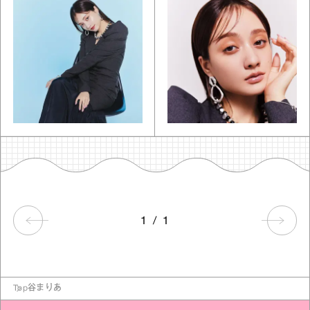
1
/
1
Top
谷まりあ