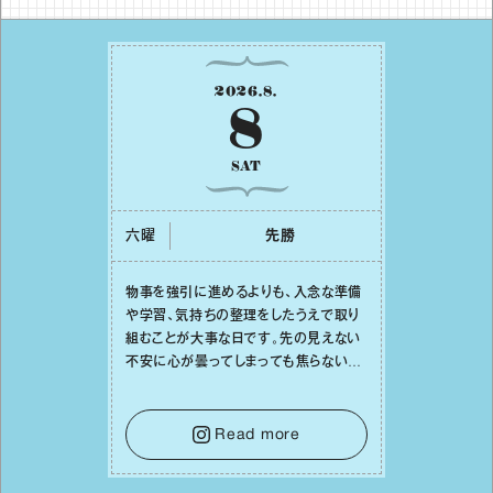
2026
.
8
.
8
SAT
六曜
先勝
物事を強引に進めるよりも、⼊念な準備
や学習、気持ちの整理をしたうえで取り
組むことが⼤事な⽇です。先の⾒えない
不安に⼼が曇ってしまっても焦らない
で。意思を伝える⼯夫をしたり、あなた⾃
⾝や疲れていそうな⼈をいたわることに
時間を使いましょう。ここでしっかりとエ
Read more
ネルギーを蓄え、困難を乗り越える⼒に
変えましょう。