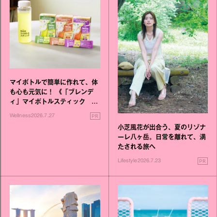
マイボトルで簡単に作れて、体
も心も元気に！ 《「ブレンデ
ィ」マイボトルスティック い
いこと毎日》シリーズが誕生
PR
Wellness
2026.7.27
小芝風花が出合う、夏のリゾナ
ーレ八ヶ岳。日常を離れて、満
たされる旅へ
PR
Lifestyle
2026.7.23