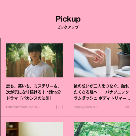
Pickup
ピックアップ
恋も、笑いも、ミステリーも。
彼の想いが二人をつなぐ。触れ
次が気になり続ける！ 1話15分
たくなる肌へ──パナソニック
ドラマ『バカンスの法則』
ラムダッシュ ボディトリマーが
進化！
PR
PR
Entertainment
2026.8.7
Beauty
2026.8.5