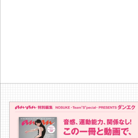
『YEBIS
の河内鴨
なつみ「
ほろ酔いお