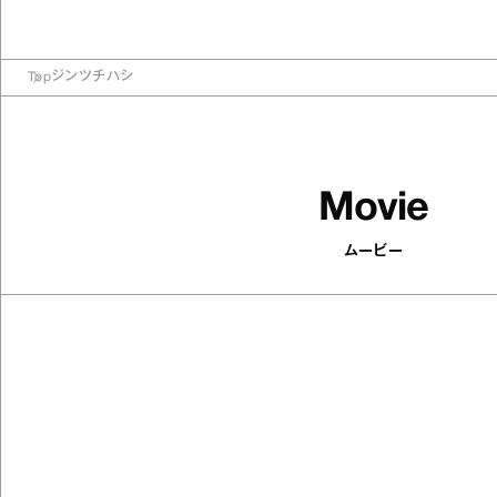
Top
ジンツチハシ
Movie
ムービー
502
articles
印象がパッと変わる！ 顔まわりを華
やかにするアクセサリーを集めまし
た
Antenna / Fashion