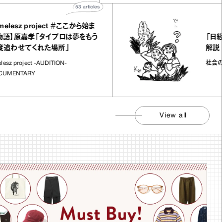
53
articles
z project ＃ここから始ま
「日経平均7
嘉孝「タイプロは夢をもう
解説
てくれた場所」
社会のじかん
ject -AUDITION-
ARY
View all