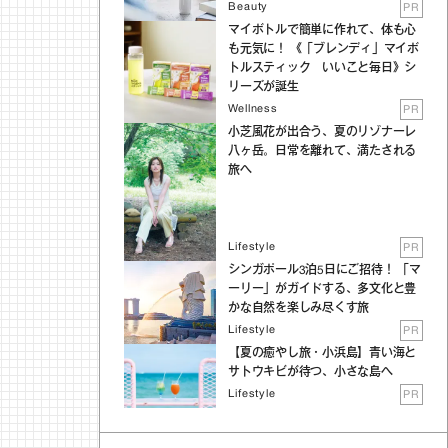
Beauty
PR
マイボトルで簡単に作れて、体も心
も元気に！ 《「ブレンディ」マイボ
トルスティック いいこと毎日》シ
リーズが誕生
Wellness
PR
小芝風花が出合う、夏のリゾナーレ
八ヶ岳。日常を離れて、満たされる
旅へ
Lifestyle
PR
シンガポール3泊5日にご招待！ 「マ
ーリー」がガイドする、多文化と豊
かな自然を楽しみ尽くす旅
Lifestyle
PR
【夏の癒やし旅・小浜島】青い海と
サトウキビが待つ、小さな島へ
Lifestyle
PR