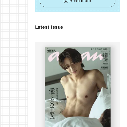
い⾔葉に流されないよう、⼼にしっかりブレーキ
Read more
をかけること。この意識の切り替えが、あなたに
確かな安⼼感をもたらすはずです。
Latest Issue