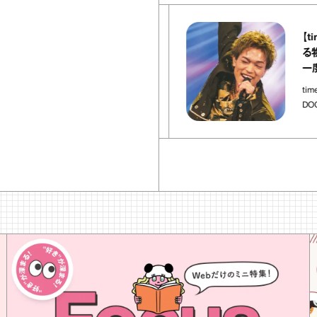
37
articles
【timeles
U YAOYA（エビス ヤオヤ）』
る物語】原
のタタキ あけがらし｜宇賀
一度追わせ
ほろ酔いおつまみ」
timelesz pro
つまみ
DOCUMENT