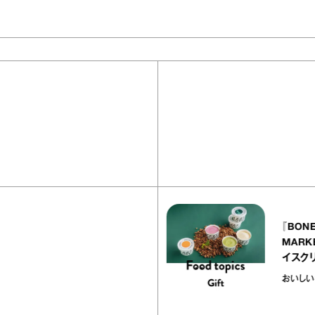
40
articles
『EQUALLY atelier NOLE（イクアリ
ー アトリエ ノーレ）』のミルクレープ
キャラメルバニーユほか｜chico
の“お菓子な宝物”
お菓子な宝物