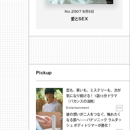
No.2507
8月5日
愛とSEX
Pickup
恋も、笑いも、ミステリーも。次が
気になり続ける！ 1話15分ドラマ
『バカンスの法則』
Entertainment
PR
彼の想いが二人をつなぐ。触れたく
なる肌へ──パナソニック ラムダッ
シュ ボディトリマーが進化！