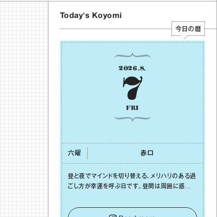
Today's Koyomi
今日の暦
2026
.
8
.
7
FRI
六曜
⾚⼝
昼と夜でマインドを切り替える、メリハリのある過
ごし⽅が幸運を呼ぶ⽇です。昼間は周囲に惑わさ
れず、「⾃分の本分を淡々と全うする」ブレない軸
をキープして。そして夜は、疲れや寂しさから⽢