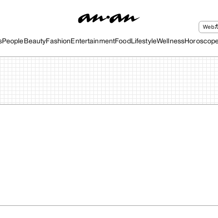
We
s
People
Beauty
Fashion
Entertainment
Food
Lifestyle
Wellness
Horoscop